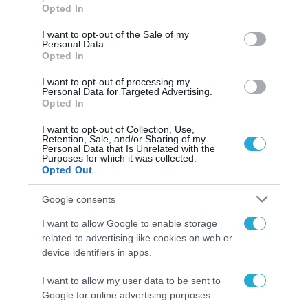
grant or deny consent to Google and its third-party tags to
Opted In
Future του ΣΕΠΕ
use your data for below specified purposes in below Google
consent section.
I want to opt-out of the Sale of my
18.12.2023
Personal Data.
Opted In
I want to opt-out of processing my
Personal Data for Targeted Advertising.
Opted In
I want to opt-out of Collection, Use,
Retention, Sale, and/or Sharing of my
Personal Data that Is Unrelated with the
Purposes for which it was collected.
Opted Out
Google consents
I want to allow Google to enable storage
ΕΚΔΗΛΩΣΕΙΣ
related to advertising like cookies on web or
digital economy forum 2023:
device identifiers in apps.
Shaping Greece’s Digital Future,
I want to allow my user data to be sent to
στο επίκεντρο το ψηφιακό
Google for online advertising purposes.