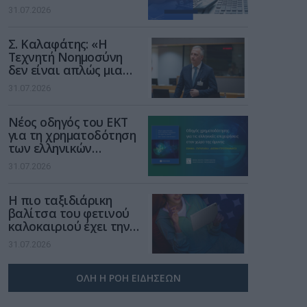
αφορούν τους ΦΗΜ
31.07.2026
Σ. Καλαφάτης: «Η
Τεχνητή Νοημοσύνη
δεν είναι απλώς μια
νέα τεχνολογία, είναι
31.07.2026
μια νέα βιομηχανική
επανάσταση»
Νέος οδηγός του ΕΚΤ
για τη χρηματοδότηση
των ελληνικών
επιχειρήσεων στον
31.07.2026
χώρο της άμυνας
Η πιο ταξιδιάρικη
βαλίτσα του φετινού
καλοκαιριού έχει την
υπογραφή της Xiaomi
31.07.2026
ΟΛΗ Η ΡΟΗ ΕΙΔΗΣΕΩΝ