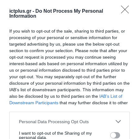
Άνοιξε τις εργασίες του το digital
economy forum 2023: Shaping
ictplus.gr -
Do Not Process My Personal
Information
Greece’s Digital Future
If you wish to opt-out of the sale, sharing to third parties, or
18.12.2023
processing of your personal or sensitive information for
targeted advertising by us, please use the below opt-out
section to confirm your selection. Please note that after your
opt-out request is processed you may continue seeing
interest-based ads based on personal information utilized by
us or personal information disclosed to third parties prior to
your opt-out. You may separately opt-out of the further
disclosure of your personal information by third parties on the
IAB’s list of downstream participants. This information may
also be disclosed by us to third parties on the
IAB’s List of
Downstream Participants
that may further disclose it to other
third parties.
ΕΚΔΗΛΩΣΕΙΣ
Please note that this website/app uses one or more Google
Personal Data Processing Opt Outs
services and may gather and store information including but
Σήμερα το digital economy forum
not limited to your visit or usage behaviour. You may click to
I want to opt-out of the Sharing of my
2023: Shaping Greece’s Digital
personal data.