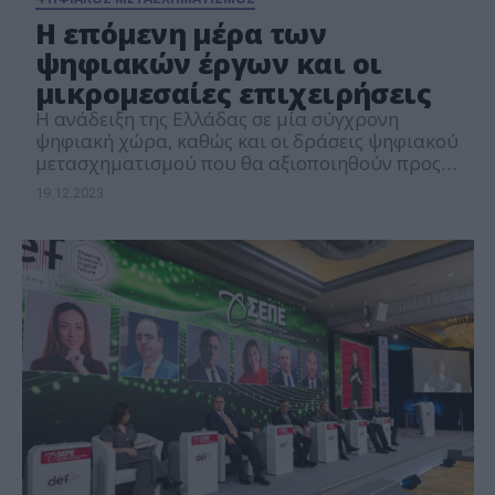
Η επόμενη μέρα των
ψηφιακών έργων και οι
μικρομεσαίες επιχειρήσεις
Η ανάδειξη της Ελλάδας σε μία σύγχρονη
ψηφιακή χώρα, καθώς και οι δράσεις ψηφιακού
μετασχηματισμού που θα αξιοποιηθούν προς
αυτήν την κατεύθυνση, βρέθηκαν στο επίκεντρο
19.12.2023
ενδιαφέροντος του digital economy forum
2023: Shaping Greece’s Digital Future