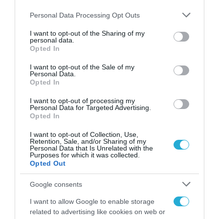
Please note that this website/app uses one or more Google
Personal Data Processing Opt Outs
services and may gather and store information including but
ΨΗΦΙΑΚΟΣ ΜΕΤΑΣΧΗΜΑΤΙΣΜΟΣ
not limited to your visit or usage behaviour. You may click to
I want to opt-out of the Sharing of my
personal data.
Παράταση της καταληκτικής
grant or deny consent to Google and its third-party tags to
Opted In
use your data for below specified purposes in below Google
ημερομηνίας για την υποβολή
consent section.
I want to opt-out of the Sale of my
προτάσεων για την επιλογή των
Personal Data.
Opted In
«Ευρωπαϊκών Κόμβων Ψηφιακής
28.09.2020
Καινοτομίας» στο πλαίσιο του
I want to opt-out of processing my
Personal Data for Targeted Advertising.
Προγράμματος «Ψηφιακή
Opted In
Ευρώπη 2021- 2027»
I want to opt-out of Collection, Use,
Retention, Sale, and/or Sharing of my
Personal Data that Is Unrelated with the
Purposes for which it was collected.
Opted Out
Google consents
I want to allow Google to enable storage
related to advertising like cookies on web or