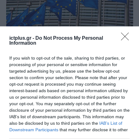
ΕΥΡΩΠΑΪΚΗ ΕΠΙΤΡΟΠΗ
ictplus.gr -
Do Not Process My Personal
Μέχρι την Τρίτη 3 Νοεμβρίου θα
Information
επαναλειτουργήσει η
If you wish to opt-out of the sale, sharing to third parties, or
πλατφόρμα για τους
processing of your personal or sensitive information for
Ευρωπαϊκούς Κόμβους Ψηφιακής
targeted advertising by us, please use the below opt-out
30.10.2020
Καινοτομίας
section to confirm your selection. Please note that after your
opt-out request is processed you may continue seeing
interest-based ads based on personal information utilized by
us or personal information disclosed to third parties prior to
your opt-out. You may separately opt-out of the further
disclosure of your personal information by third parties on the
IAB’s list of downstream participants. This information may
also be disclosed by us to third parties on the
IAB’s List of
Downstream Participants
that may further disclose it to other
third parties.