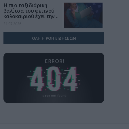
Η πιο ταξιδιάρικη
βαλίτσα του φετινού
καλοκαιριού έχει την
υπογραφή της Xiaomi
31.07.2026
ΟΛΗ Η ΡΟΗ ΕΙΔΗΣΕΩΝ