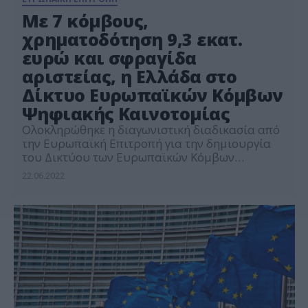
Με 7 κόμβους,
χρηματοδότηση 9,3 εκατ.
ευρώ και σφραγίδα
αριστείας, η Ελλάδα στο
Δίκτυο Ευρωπαϊκών Κόμβων
Ψηφιακής Καινοτομίας
Ολοκληρώθηκε η διαγωνιστική διαδικασία από
την Ευρωπαϊκή Επιτροπή για την δημιουργία
του Δικτύου των Ευρωπαϊκών Κόμβων
Ψηφιακής Καινοτομίας – ΕΚΨΚ (EuropeanDigital
22.06.2022
Innovation Hubs – EDIHs), στο πλαίσιο του
προγράμματος «Ψηφιακή Ευρώπη 2021-2027».
Η Ευρωπαϊκή Επιτροπή υποστηρίζει την
ανάπτυξη ενός δικτύου ΕΚΨΚ με σκοπό την
ενίσχυση των δυνατοτήτων της Ευρωπαϊκής
Ένωσης στους τομείς της υπολογιστικής
υψηλών […]