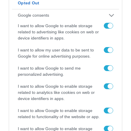
Opted Out
ΡΟΗ ΕΙΔΗΣΕΩΝ
Google consents
I want to allow Google to enable storage
Το χρηματοδοτούμενο
related to advertising like cookies on web or
από την ΕΕ έργο “The
device identifiers in apps.
Gaming Police”
ενισχύει την ασφάλεια
31.07.2026
των παιδιών στο
I want to allow my user data to be sent to
διαδίκτυο
Google for online advertising purposes.
ΑΑΔΕ: Διευκρινίσεις
για τα πρόστιμα σε
I want to allow Google to send me
παραβάσεις που
personalized advertising.
αφορούν τους ΦΗΜ
31.07.2026
I want to allow Google to enable storage
related to analytics like cookies on web or
Σ. Καλαφάτης: «Η
device identifiers in apps.
Τεχνητή Νοημοσύνη
δεν είναι απλώς μια
I want to allow Google to enable storage
νέα τεχνολογία, είναι
31.07.2026
μια νέα βιομηχανική
related to functionality of the website or app.
επανάσταση»
Νέος οδηγός του ΕΚΤ
I want to allow Google to enable storage