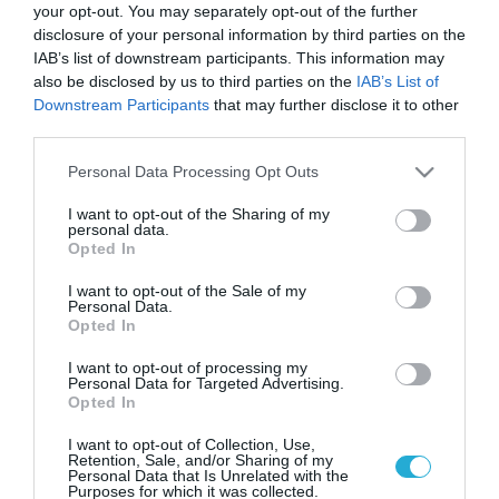
your opt-out. You may separately opt-out of the further
disclosure of your personal information by third parties on the
IAB’s list of downstream participants. This information may
also be disclosed by us to third parties on the
IAB’s List of
Downstream Participants
that may further disclose it to other
third parties.
Please note that this website/app uses one or more Google
Personal Data Processing Opt Outs
services and may gather and store information including but
not limited to your visit or usage behaviour. You may click to
I want to opt-out of the Sharing of my
personal data.
grant or deny consent to Google and its third-party tags to
Opted In
use your data for below specified purposes in below Google
consent section.
I want to opt-out of the Sale of my
Personal Data.
Opted In
I want to opt-out of processing my
Personal Data for Targeted Advertising.
Opted In
I want to opt-out of Collection, Use,
Retention, Sale, and/or Sharing of my
Personal Data that Is Unrelated with the
Purposes for which it was collected.