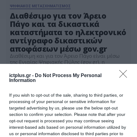
ΨΗΦΙΑΚΟΣ ΜΕΤΑΣΧΗΜΑΤΙΣΜΟΣ
Διαθέσιμο για τον Άρειο
Πάγο και τα δικαστικά
καταστήματα το ηλεκτρονικό
αντίγραφο δικαστικών
αποφάσεων μέσω gov.gr
Διαθέσιμη και για τον Άρειο Πάγο είναι μέσω
της Ενιαίας Ψηφιακής Πύλης (gov.gr), η
εφαρμογή για την ψηφιακή αίτηση και
παραλαβή επίσημου ηλεκτρονικού αντιγράφου
ictplus.gr -
Do Not Process My Personal
17.05.2021
δικαστικών αποφάσεων, η οποία είχε ξεκινήσει
Information
πιλοτικά από το Πρωτοδικείο και Εφετείο
Πειραιώς και το Ειρηνοδικείο και Πρωτοδικείο
If you wish to opt-out of the sale, sharing to third parties, or
Θεσσαλονίκης. Επιπλέον, η εφαρμογή είναι
processing of your personal or sensitive information for
διαθέσιμη και για το Εφετείο Θεσσαλονίκης, τα
targeted advertising by us, please use the below opt-out
Πρωτοδικεία […]
section to confirm your selection. Please note that after your
opt-out request is processed you may continue seeing
interest-based ads based on personal information utilized by
us or personal information disclosed to third parties prior to