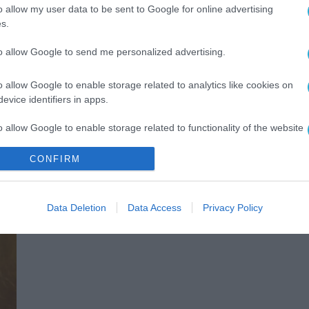
o allow my user data to be sent to Google for online advertising
s.
to allow Google to send me personalized advertising.
ΨΗΦΙΑΚΟΣ ΜΕΤΑΣΧΗΜΑΤΙΣΜΟΣ
η
ΥΠΑΑΤ: Ξεπέρασαν τις 638.000 οι
o allow Google to enable storage related to analytics like cookies on
αιτήσεις για την Ενιαία Ενίσχυσ
evice identifiers in apps.
15.07.2022
o allow Google to enable storage related to functionality of the website
CONFIRM
o allow Google to enable storage related to personalization.
o allow Google to enable storage related to security, including
Data Deletion
Data Access
Privacy Policy
cation functionality and fraud prevention, and other user protection.