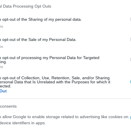
l Data Processing Opt Outs
o opt-out of the Sharing of my personal data.
In
ΟΙΚΟΝΟΜΙΑ
o opt-out of the Sale of my Personal Data.
ην
ΥΠΕΘΟΟ-ΥΠΑΑΤ-ΑΑΔΕ: Ανοίγει α
In
η εφαρμογή για υποβολή αίτησ
μηδικής (de minimis)
to opt-out of processing my Personal Data for Targeted
ing.
In
09.06.2026
o opt-out of Collection, Use, Retention, Sale, and/or Sharing
ersonal Data that Is Unrelated with the Purposes for which it
lected.
Out
consents
o allow Google to enable storage related to advertising like cookies on
evice identifiers in apps.