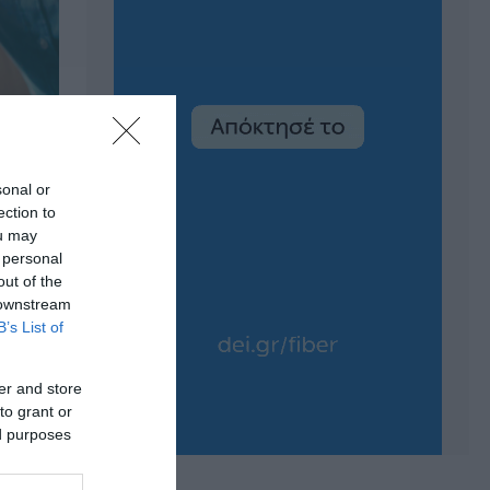
sonal or
ection to
ou may
 personal
out of the
 downstream
B’s List of
er and store
to grant or
ed purposes