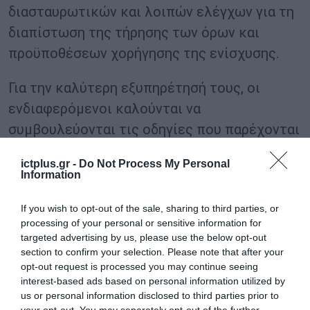
διασταυρωτικών και λοιπών ελέγχων για τη
διαπίστωση της τήρησης των όρων και
προϋποθέσεων χορήγησης της ενίσχυσης.
Για την καλύτερη εξυπηρέτησή τους, οι
ενδιαφερόμενοι καλούνται να
συμβουλεύονται τις οδηγίες που παρέχονται
μέσω της πλατφόρμας και των διαθέσιμων
ictplus.gr -
Do Not Process My Personal
καναλιών επικοινωνίας της ΑΑΔΕ.
Information
If you wish to opt-out of the sale, sharing to third parties, or
TAGS:
ΑΑΔΕ
ΥΠΑΑΤ
ΥΠΕΘΟΟ
processing of your personal or sensitive information for
targeted advertising by us, please use the below opt-out
section to confirm your selection. Please note that after your
opt-out request is processed you may continue seeing
interest-based ads based on personal information utilized by
us or personal information disclosed to third parties prior to
your opt-out. You may separately opt-out of the further