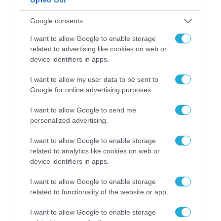
Google consents
I want to allow Google to enable storage
ΡΟΗ ΕΙΔΗΣΕΩΝ
related to advertising like cookies on web or
device identifiers in apps.
Το χρηματοδοτούμενο
από την ΕΕ έργο “The
I want to allow my user data to be sent to
Gaming Police”
Google for online advertising purposes.
ενισχύει την ασφάλεια
31.07.2026
των παιδιών στο
I want to allow Google to send me
διαδίκτυο
ΑΑΔΕ: Διευκρινίσεις
personalized advertising.
για τα πρόστιμα σε
παραβάσεις που
I want to allow Google to enable storage
αφορούν τους ΦΗΜ
related to analytics like cookies on web or
31.07.2026
device identifiers in apps.
Σ. Καλαφάτης: «Η
I want to allow Google to enable storage
Τεχνητή Νοημοσύνη
related to functionality of the website or app.
δεν είναι απλώς μια
νέα τεχνολογία, είναι
31.07.2026
I want to allow Google to enable storage
μια νέα βιομηχανική