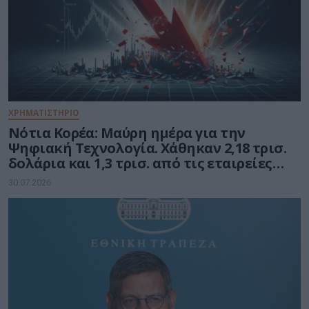
ΧΡΗΜΑΤΙΣΤΗΡΙΟ
Νότια Κορέα: Μαύρη ημέρα για την
Ψηφιακή Τεχνολογία. Χάθηκαν 2,18 τρισ.
δολάρια και 1,3 τρισ. από τις εταιρείες
ημιαγωγών
30.07.2026