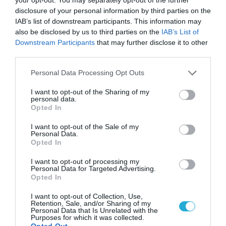
disclosure of your personal information by third parties on the
IAB’s list of downstream participants. This information may
also be disclosed by us to third parties on the
IAB’s List of
Downstream Participants
that may further disclose it to other
third parties.
Please note that this website/app uses one or more Google
Personal Data Processing Opt Outs
services and may gather and store information including but
not limited to your visit or usage behaviour. You may click to
I want to opt-out of the Sharing of my
personal data.
grant or deny consent to Google and its third-party tags to
Opted In
use your data for below specified purposes in below Google
consent section.
I want to opt-out of the Sale of my
Personal Data.
Opted In
I want to opt-out of processing my
Personal Data for Targeted Advertising.
Opted In
I want to opt-out of Collection, Use,
Retention, Sale, and/or Sharing of my
Personal Data that Is Unrelated with the
Purposes for which it was collected.
Opted Out