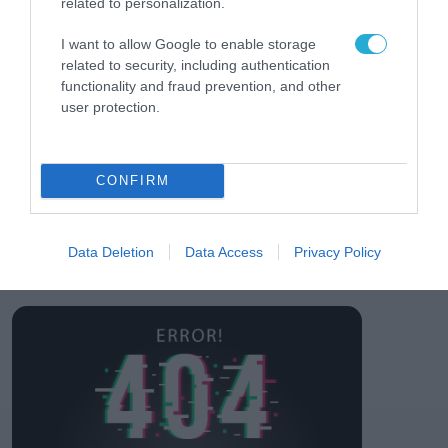
related to personalization.
επανάσταση»
Νέος οδηγός του ΕΚΤ
για τη χρηματοδότηση
I want to allow Google to enable storage
των ελληνικών
related to security, including authentication
επιχειρήσεων στον
functionality and fraud prevention, and other
31.07.2026
χώρο της άμυνας
user protection.
Η πιο ταξιδιάρικη
βαλίτσα του φετινού
καλοκαιριού έχει την
CONFIRM
υπογραφή της Xiaomi
31.07.2026
Data Deletion
Data Access
Privacy Policy
ΟΛΗ Η ΡΟΗ ΕΙΔΗΣΕΩΝ