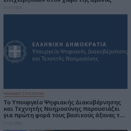
31.07.2026
ΨΗΦΙΑΚΗ ΣΤΡΑΤΗΓΙΚΗ
Το Υπουργείο Ψηφιακής Διακυβέρνησης
και Τεχνητής Νοημοσύνης παρουσιάζει
για πρώτη φορά τους βασικούς άξονες του
νέου Εθνικού Διαστημικού Προγράμματος
31.07.2026