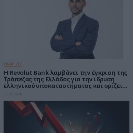
ΤΡΑΠΕΖΕΣ
Η Revolut Bank λαμβάνει την έγκριση της
Τράπεζας της Ελλάδος για την ίδρυση
ελληνικού υποκαταστήματος και ορίζει
τον Βασίλη Αμεράνη Γενικό Διευθυντή
31.07.2026