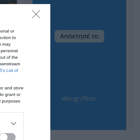
sonal or
ection to
ou may
 personal
out of the
 downstream
B’s List of
er and store
to grant or
ed purposes