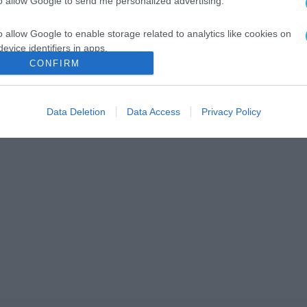
to allow Google to send me personalized advertising.
o allow Google to enable storage related to analytics like cookies on
evice identifiers in apps.
CONFIRM
o allow Google to enable storage related to functionality of the website
Data Deletion
Data Access
Privacy Policy
o allow Google to enable storage related to personalization.
o allow Google to enable storage related to security, including
cation functionality and fraud prevention, and other user protection.