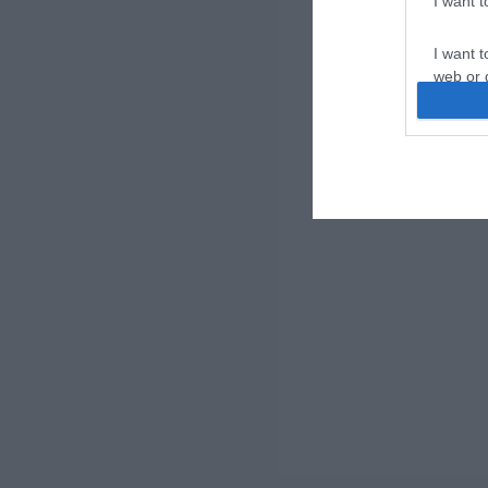
I want 
I want t
web or d
I want t
or app.
I want t
I want t
authenti