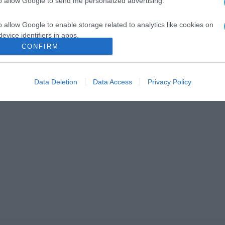
to allow Google to send me personalized advertising.
o allow Google to enable storage related to analytics like cookies on
evice identifiers in apps.
CONFIRM
o allow Google to enable storage related to functionality of the website
Data Deletion
Data Access
Privacy Policy
o allow Google to enable storage related to personalization.
o allow Google to enable storage related to security, including
cation functionality and fraud prevention, and other user protection.