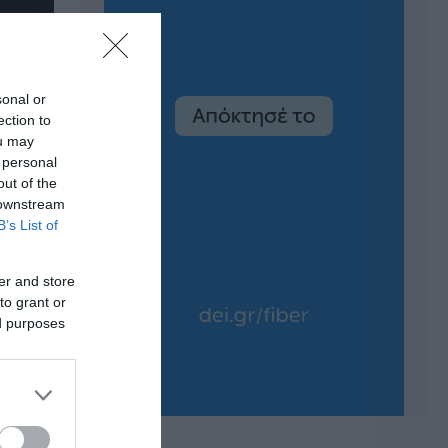
sonal or
ection to
ou may
 personal
out of the
 downstream
B’s List of
er and store
to grant or
ed purposes