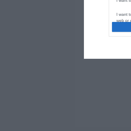
I want 
I want t
web or d
I want t
or app.
I want t
I want t
authenti