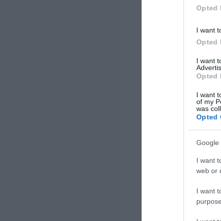
επιχειρηματικότητας.
Opted 
Απευθύνεται σε […]
I want t
Opted 
I want 
Advertis
Opted 
I want t
of my P
was col
Opted 
Google 
I want t
web or d
I want t
purpose