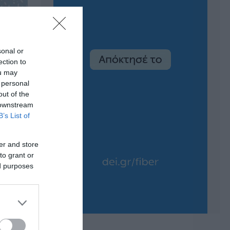
sonal or
ection to
ou may
 personal
out of the
 downstream
B’s List of
er and store
to grant or
ed purposes