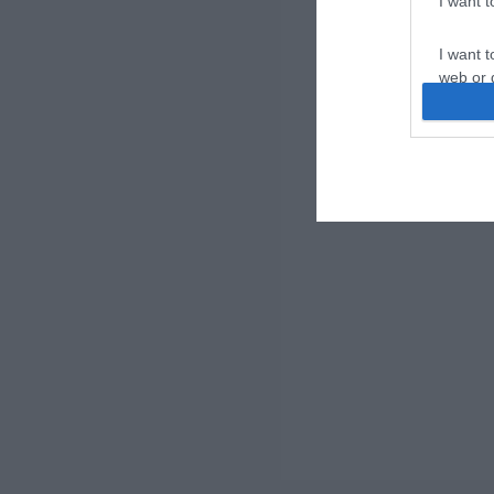
I want 
I want t
web or d
I want t
or app.
I want t
I want t
authenti