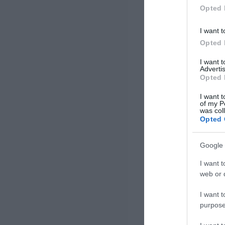
Opted 
I want t
Opted 
I want 
Advertis
Opted 
I want t
of my P
was col
Opted 
Google 
I want t
web or d
I want t
purpose