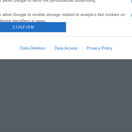
to allow Google to send me personalized advertising.
o allow Google to enable storage related to analytics like cookies on
evice identifiers in apps.
CONFIRM
o allow Google to enable storage related to functionality of the website
Data Deletion
Data Access
Privacy Policy
o allow Google to enable storage related to personalization.
o allow Google to enable storage related to security, including
cation functionality and fraud prevention, and other user protection.