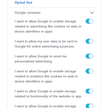
Opted Out
ΡΟΗ ΕΙΔΗΣΕΩΝ
Google consents
I want to allow Google to enable storage
Το χρηματοδοτούμενο
related to advertising like cookies on web or
από την ΕΕ έργο “The
device identifiers in apps.
Gaming Police”
ενισχύει την ασφάλεια
31.07.2026
των παιδιών στο
I want to allow my user data to be sent to
διαδίκτυο
Google for online advertising purposes.
ΑΑΔΕ: Διευκρινίσεις
για τα πρόστιμα σε
I want to allow Google to send me
παραβάσεις που
personalized advertising.
αφορούν τους ΦΗΜ
31.07.2026
I want to allow Google to enable storage
related to analytics like cookies on web or
Σ. Καλαφάτης: «Η
device identifiers in apps.
Τεχνητή Νοημοσύνη
δεν είναι απλώς μια
I want to allow Google to enable storage
νέα τεχνολογία, είναι
31.07.2026
μια νέα βιομηχανική
related to functionality of the website or app.
επανάσταση»
Νέος οδηγός του ΕΚΤ
I want to allow Google to enable storage