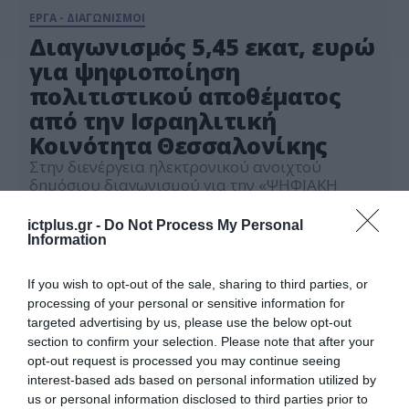
ΕΡΓΑ - ΔΙΑΓΩΝΙΣΜΟΙ
Διαγωνισμός 5,45 εκατ, ευρώ
για ψηφιοποίηση
πολιτιστικού αποθέματος
από την Ισραηλιτική
Κοινότητα Θεσσαλονίκης
Στην διενέργεια ηλεκτρονικού ανοιχτού
δημόσιου διαγωνισμού για την «ΨΗΦΙΑΚΗ
ΕΠΕΞΕΡΓΑΣΙΑ ΚΑΙ ΔΙΑΧΕΙΡΙΣΗ ΠΟΛΙΤΙΣΤΙΚΟΥ
ΑΠΟΘΕΜΑΤΟΣ» προχώρησε η Ισραηλιτική
ictplus.gr -
Do Not Process My Personal
14.06.2022
Κοινότητα Θεσσαλονίκης. Αντικείμενο της
Information
σύμβασης είναι η ψηφιοποίηση, τεκμηρίωση,
ψηφιακή διαχείριση και προβολής της
If you wish to opt-out of the sale, sharing to third parties, or
Ιστορικής μνήμης και του πολιτιστικού
processing of your personal or sensitive information for
αποθέματος της Ισραηλιτικής Κοινότητας
targeted advertising by us, please use the below opt-out
Ελλάδος, σύμφωνα με τα διεθνή πρότυπα
section to confirm your selection. Please note that after your
διαλειτουργικότητας και πολυκαναλικής
opt-out request is processed you may continue seeing
προσέγγισης. Το υλικό που θα ψηφιοποιηθεί
interest-based ads based on personal information utilized by
[…]
us or personal information disclosed to third parties prior to