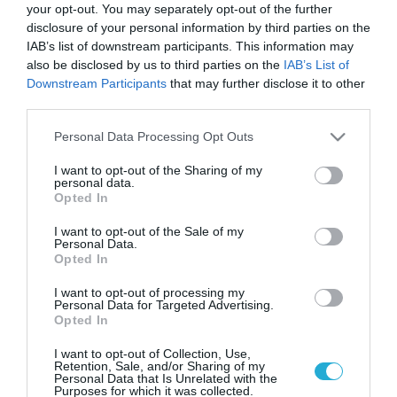
your opt-out. You may separately opt-out of the further
disclosure of your personal information by third parties on the
IAB’s list of downstream participants. This information may
also be disclosed by us to third parties on the
IAB’s List of
Downstream Participants
that may further disclose it to other
third parties.
Please note that this website/app uses one or more Google
Personal Data Processing Opt Outs
services and may gather and store information including but
not limited to your visit or usage behaviour. You may click to
I want to opt-out of the Sharing of my
personal data.
grant or deny consent to Google and its third-party tags to
Opted In
use your data for below specified purposes in below Google
consent section.
I want to opt-out of the Sale of my
Personal Data.
Opted In
I want to opt-out of processing my
Personal Data for Targeted Advertising.
Opted In
I want to opt-out of Collection, Use,
Retention, Sale, and/or Sharing of my
Personal Data that Is Unrelated with the
Purposes for which it was collected.