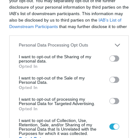
your opt-out. You may separately opt-out of the further
ελκυστικός επενδυτικός
disclosure of your personal information by third parties on the
προορισμός
IAB’s list of downstream participants. This information may
30.11.2021
also be disclosed by us to third parties on the
IAB’s List of
Downstream Participants
that may further disclose it to other
third parties.
Please note that this website/app uses one or more Google
Personal Data Processing Opt Outs
services and may gather and store information including but
not limited to your visit or usage behaviour. You may click to
I want to opt-out of the Sharing of my
personal data.
grant or deny consent to Google and its third-party tags to
Opted In
use your data for below specified purposes in below Google
consent section.
I want to opt-out of the Sale of my
Personal Data.
Opted In
I want to opt-out of processing my
Personal Data for Targeted Advertising.
ΕΠΙΧΕΙΡΗΣΕΙΣ
Opted In
Στη Βουλή το νομοσχέδιο για
τους τεχνοβλαστούς
I want to opt-out of Collection, Use,
Retention, Sale, and/or Sharing of my
Personal Data that Is Unrelated with the
22.11.2021
Purposes for which it was collected.