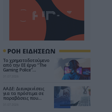
ΡΟΗ ΕΙΔΗΣΕΩΝ
Το χρηματοδοτούμενο
από την ΕΕ έργο “The
Gaming Police”
ενισχύει την ασφάλεια
31.07.2026
των παιδιών στο
διαδίκτυο
ΑΑΔΕ: Διευκρινίσεις
για τα πρόστιμα σε
παραβάσεις που
αφορούν τους ΦΗΜ
31.07.2026