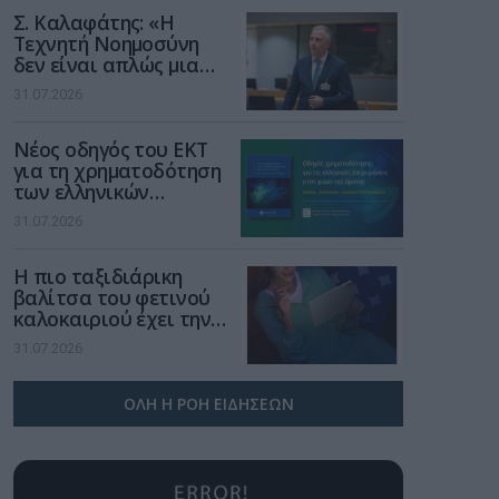
Σ. Καλαφάτης: «Η
Τεχνητή Νοημοσύνη
δεν είναι απλώς μια
νέα τεχνολογία, είναι
31.07.2026
μια νέα βιομηχανική
επανάσταση»
Νέος οδηγός του ΕΚΤ
για τη χρηματοδότηση
των ελληνικών
επιχειρήσεων στον
31.07.2026
χώρο της άμυνας
Η πιο ταξιδιάρικη
βαλίτσα του φετινού
καλοκαιριού έχει την
υπογραφή της Xiaomi
31.07.2026
ΟΛΗ Η ΡΟΗ ΕΙΔΗΣΕΩΝ