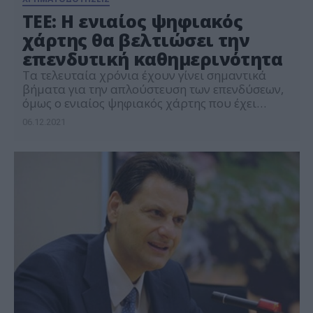
ΤΕΕ: Η ενιαίος ψηφιακός
χάρτης θα βελτιώσει την
επενδυτική καθημερινότητα
Τα τελευταία χρόνια έχουν γίνει σημαντικά
βήματα για την απλούστευση των επενδύσεων,
όμως ο ενιαίος ψηφιακός χάρτης που έχει
αναλάβει να υλοποιήσει το Τεχνικό
06.12.2021
Επιμελητήριο Ελλάδας (ΤΕΕ) εκτιμάται ότι θα
βελτιώσει σημαντικά την επενδυτική
καθημερινότητα. Στόχος του συγκεκριμένου
έργου, που βρίσκεται λίγο πριν από τη γραμμή
εκκίνησης, είναι το σύνολο της πολεοδομικής
γεωχωρικής πληροφορίας να […]