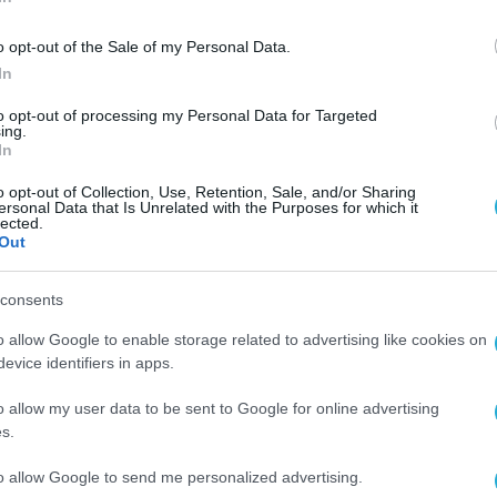
o opt-out of the Sale of my Personal Data.
In
ΨΗΦΙΑΚΗ ΣΤΡΑΤΗΓΙΚΗ
to opt-out of processing my Personal Data for Targeted
α
Άνοιξε η πλατφόρμα για τον αρι
ing.
In
ιο
προτεραιότητας του Κτηματολο
Αθηνών
o opt-out of Collection, Use, Retention, Sale, and/or Sharing
ersonal Data that Is Unrelated with the Purposes for which it
lected.
28.08.2023
Out
consents
o allow Google to enable storage related to advertising like cookies on
evice identifiers in apps.
o allow my user data to be sent to Google for online advertising
s.
to allow Google to send me personalized advertising.