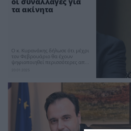
οι συναλλαγές για
τα ακίνητα
O κ. Κυρανάκης δήλωσε ότι μέχρι
τον Φεβρουάριο θα έχουν
ψηφιοποιηθεί περισσότερες από
300 εκατ. σελίδες από τα
20.01.2025
υποθηκοφυλακεία