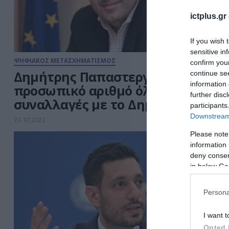
ictplus.gr
If you wish 
sensitive in
ΨΗΦΙΑΚΟΣ ΜΕΤΑΣΧΗΜΑΤΙΣΜΟΣ
confirm you
Δημήτρης Παπαστεργίου: Με τον
continue se
information 
προσωπικό αριθμό όλες οι
further disc
συναλλαγές με το Δημόσιο
participants
Downstream 
23.10.2023
Please note
information 
deny consent
in below Go
Persona
I want t
Opted 