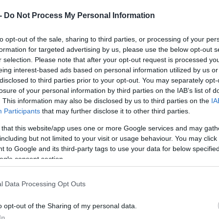
 -
Do Not Process My Personal Information
to opt-out of the sale, sharing to third parties, or processing of your per
formation for targeted advertising by us, please use the below opt-out s
ΔΗΜΟΣΙΑ ΔΙΟΙΚΗΣΗ
r selection. Please note that after your opt-out request is processed y
Οι ουρές έγιναν ψηφιακές στο
eing interest-based ads based on personal information utilized by us or
disclosed to third parties prior to your opt-out. You may separately opt-
Κτηματολόγιο
losure of your personal information by third parties on the IAB’s list of
. This information may also be disclosed by us to third parties on the
IA
10.10.2023
Participants
that may further disclose it to other third parties.
 that this website/app uses one or more Google services and may gath
including but not limited to your visit or usage behaviour. You may click 
 to Google and its third-party tags to use your data for below specifi
ogle consent section.
l Data Processing Opt Outs
o opt-out of the Sharing of my personal data.
In