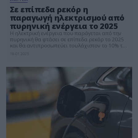
Σε επίπεδα ρεκόρ η
παραγωγή ηλεκτρισμού από
πυρηνική ενέργεια το 2025
Η ηλεκτρική ενέργεια που παράγεται από την
πυρηνική θα φτάσει σε επίπεδα ρεκόρ το 2025
και θα αντιπροσωπεύει τουλάχιστον το 10% της
παγκόσμιας παραγωγής, αλλά το γεωγραφικό
16.01.2025
της κέντρο μετατοπίζεται προς την Κίνα εις
βάρος χωρών που παράγουν από παλιά
πυρηνική ενέργεια, όπως οι ΗΠΑ ή η Γαλλία,
ανακοίνωσε ο Διεθνής Οργανισμός Ενέργειας
(ΔΟΕ). Παγκοσμίως […]