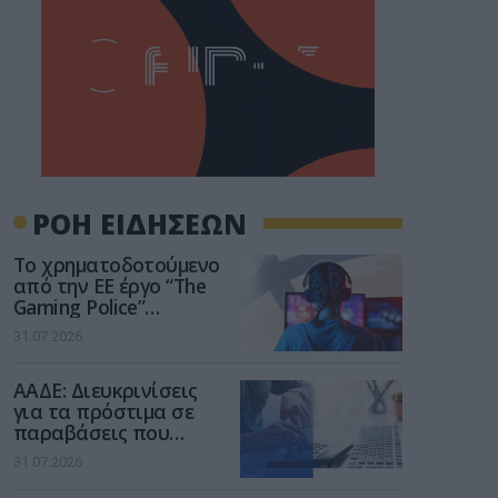
ΡΟΗ ΕΙΔΗΣΕΩΝ
Το χρηματοδοτούμενο
από την ΕΕ έργο “The
Gaming Police”
ενισχύει την ασφάλεια
31.07.2026
των παιδιών στο
διαδίκτυο
ΑΑΔΕ: Διευκρινίσεις
για τα πρόστιμα σε
παραβάσεις που
αφορούν τους ΦΗΜ
31.07.2026