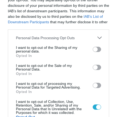
your opt-out. You may separately opt-out of the further
λόγω ΑΠΕ
disclosure of your personal information by third parties on the
IAB’s list of downstream participants. This information may
19.09.2023
also be disclosed by us to third parties on the
IAB’s List of
Downstream Participants
that may further disclose it to other
third parties.
Please note that this website/app uses one or more Google
Personal Data Processing Opt Outs
services and may gather and store information including but
not limited to your visit or usage behaviour. You may click to
I want to opt-out of the Sharing of my
personal data.
grant or deny consent to Google and its third-party tags to
Opted In
use your data for below specified purposes in below Google
consent section.
I want to opt-out of the Sale of my
Personal Data.
Opted In
I want to opt-out of processing my
Personal Data for Targeted Advertising.
ΕΝΕΡΓΕΙΑ
Opted In
Εύσημα και συστάσεις από τον
I want to opt-out of Collection, Use,
Διεθνή Οργανισμό Ενέργειας για
Retention, Sale, and/or Sharing of my
την Ελλάδα
Personal Data that Is Unrelated with the
Purposes for which it was collected.