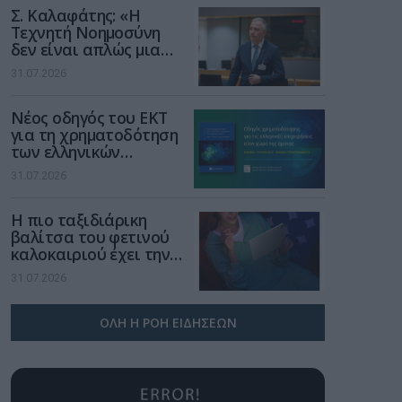
Σ. Καλαφάτης: «Η
Τεχνητή Νοημοσύνη
δεν είναι απλώς μια
νέα τεχνολογία, είναι
31.07.2026
μια νέα βιομηχανική
επανάσταση»
Νέος οδηγός του ΕΚΤ
για τη χρηματοδότηση
των ελληνικών
επιχειρήσεων στον
31.07.2026
χώρο της άμυνας
Η πιο ταξιδιάρικη
βαλίτσα του φετινού
καλοκαιριού έχει την
υπογραφή της Xiaomi
31.07.2026
ΟΛΗ Η ΡΟΗ ΕΙΔΗΣΕΩΝ