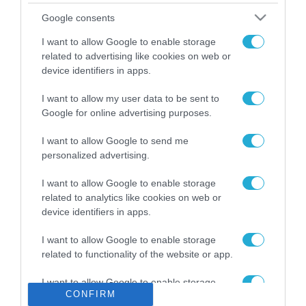
Το χρηματοδοτούμενο
Google consents
από την ΕΕ έργο “The
Gaming Police”
I want to allow Google to enable storage
ενισχύει την ασφάλεια
related to advertising like cookies on web or
31.07.2026
των παιδιών στο
device identifiers in apps.
διαδίκτυο
ΑΑΔΕ: Διευκρινίσεις
I want to allow my user data to be sent to
για τα πρόστιμα σε
Google for online advertising purposes.
παραβάσεις που
αφορούν τους ΦΗΜ
31.07.2026
I want to allow Google to send me
personalized advertising.
Σ. Καλαφάτης: «Η
Τεχνητή Νοημοσύνη
I want to allow Google to enable storage
δεν είναι απλώς μια
related to analytics like cookies on web or
νέα τεχνολογία, είναι
device identifiers in apps.
31.07.2026
μια νέα βιομηχανική
επανάσταση»
I want to allow Google to enable storage
Νέος οδηγός του ΕΚΤ
related to functionality of the website or app.
για τη χρηματοδότηση
των ελληνικών
I want to allow Google to enable storage
επιχειρήσεων στον
31.07.2026
CONFIRM
related to personalization.
χώρο της άμυνας