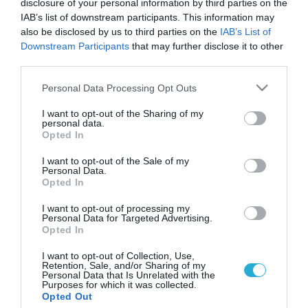
disclosure of your personal information by third parties on the
IAB’s list of downstream participants. This information may
also be disclosed by us to third parties on the
IAB’s List of
Downstream Participants
that may further disclose it to other
third parties.
Please note that this website/app uses one or more Google
Personal Data Processing Opt Outs
services and may gather and store information including but
not limited to your visit or usage behaviour. You may click to
I want to opt-out of the Sharing of my
personal data.
grant or deny consent to Google and its third-party tags to
Opted In
use your data for below specified purposes in below Google
consent section.
I want to opt-out of the Sale of my
Personal Data.
Opted In
I want to opt-out of processing my
Personal Data for Targeted Advertising.
Opted In
I want to opt-out of Collection, Use,
Retention, Sale, and/or Sharing of my
Personal Data that Is Unrelated with the
Purposes for which it was collected.
ΡΟΗ ΕΙΔΗΣΕΩΝ
Opted Out