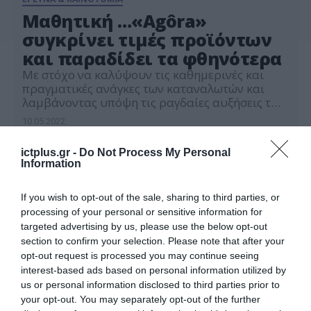
Μαθητική …«Agôra»
συγκρίνει τιμές προϊόντων
και παραδίδει τα φθηνότερα
Με στόχο να καλύψουν τις καθημερινές και
πραγματικές ανάγκες των καταναλωτών και
λαμβάνοντας υπόψη τις ραγδαίες αυξήσεις των
προϊόντων, εξαιτίας της παγκόσμιας κρίσης, μια
10.05.2022
ομάδα μαθητών από την Επισκοπή Κρήτης,
δημιούργησε τη δική της «Agôra», μια
ictplus.gr -
Do Not Process My Personal
ηλεκτρονική πλατφόρμα παραγγελιοληψίας και
Information
διανομής προϊόντων σούπερ μάρκετ, που
συγκρίνει τις τιμές και ετοιμάζει το καλάθι του
καταναλωτή, στην […]
If you wish to opt-out of the sale, sharing to third parties, or
processing of your personal or sensitive information for
targeted advertising by us, please use the below opt-out
section to confirm your selection. Please note that after your
opt-out request is processed you may continue seeing
interest-based ads based on personal information utilized by
us or personal information disclosed to third parties prior to
your opt-out. You may separately opt-out of the further