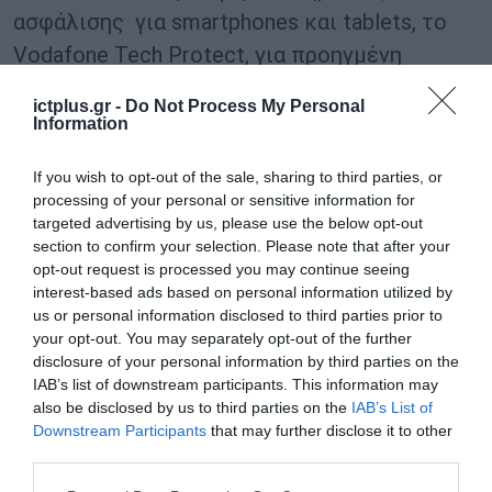
ασφάλισης για smartphones και tablets, το
Vodafone Tech Protect, για προηγμένη
προστασία οθόνης με μεμβράνη που κόβεται
ictplus.gr -
Do Not Process My Personal
επί τόπου και το Vodafone Tech Service, για
Information
γρήγορη και αξιόπιστη επισκευή, με σιγουριά
If you wish to opt-out of the sale, sharing to third parties, or
σε κάθε βήμα οι πελάτες απολαμβάνουν
processing of your personal or sensitive information for
εξατομικευμένες λύσεις που εξασφαλίζουν
targeted advertising by us, please use the below opt-out
section to confirm your selection. Please note that after your
μεγαλύτερη ασφάλεια και υποστήριξη για τις
opt-out request is processed you may continue seeing
συσκευές τους.
interest-based ads based on personal information utilized by
us or personal information disclosed to third parties prior to
Με τη νέα αυτή στρατηγική, η Vodafone
your opt-out. You may separately opt-out of the further
disclosure of your personal information by third parties on the
επαναπροσδιορίζει την εμπειρία του
IAB’s list of downstream participants. This information may
φυσικού καταστήματος, διαμορφώνοντας
also be disclosed by us to third parties on the
IAB’s List of
Downstream Participants
that may further disclose it to other
ένα σύγχρονο οικοσύστημα τεχνολογίας που
third parties.
φέρνει πιο κοντά προϊόντα, υπηρεσίες και
Please note that this website/app uses one or more Google