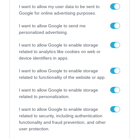
I want to allow my user data to be sent to
Google for online advertising purposes.
I want to allow Google to send me
personalized advertising.
I want to allow Google to enable storage
related to analytics like cookies on web or
device identifiers in apps.
I want to allow Google to enable storage
related to functionality of the website or app.
ΡΟΗ ΕΙΔΗΣΕΩΝ
I want to allow Google to enable storage
related to personalization.
Το χρηματοδοτούμενο
από την ΕΕ έργο “The
I want to allow Google to enable storage
Gaming Police”
related to security, including authentication
ενισχύει την ασφάλεια
31.07.2026
functionality and fraud prevention, and other
των παιδιών στο
διαδίκτυο
user protection.
ΑΑΔΕ: Διευκρινίσεις