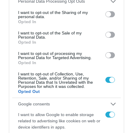
Personal Data Processing Opt Outs
ανθρώπους, καλύπτοντας κάθε ανάγκη της
services and may gather and store information including but
οικογένειας και των επαγγελματιών.
not limited to your visit or usage behaviour. You may click to
I want to opt-out of the Sharing of my
personal data.
grant or deny consent to Google and its third-party tags to
Opted In
use your data for below specified purposes in below Google
consent section.
I want to opt-out of the Sale of my
Personal Data.
Opted In
I want to opt-out of processing my
Personal Data for Targeted Advertising.
Opted In
I want to opt-out of Collection, Use,
Retention, Sale, and/or Sharing of my
Personal Data that Is Unrelated with the
Purposes for which it was collected.
Opted Out
Google consents
I want to allow Google to enable storage
related to advertising like cookies on web or
device identifiers in apps.