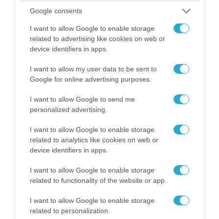
ότι η Τεχνητή Νοημοσύνη μπορεί να
Google consents
λειτουργήσει ως υποδομή προόδου,
I want to allow Google to enable storage
εμπιστοσύνης και δικαιότερης πρόσβασης
related to advertising like cookies on web or
device identifiers in apps.
των πολιτών στις υπηρεσίες. Ο Πρόεδρος
της ΕΕΤΑΑ Α.Ε. κ. Δημήτρης Μαραβέλιας
I want to allow my user data to be sent to
αναφέρθηκε στην ανάγκη κατάρτισης του
Google for online advertising purposes.
ανθρώπινου δυναμικού των Δήμων στη χρήση
I want to allow Google to send me
της Τεχνητής Νοημοσύνης και των
personalized advertising.
ψηφιακών τεχνολογιών, προτείνοντας τη
I want to allow Google to enable storage
δημιουργία συγκεκριμένου πλαισίου
related to analytics like cookies on web or
device identifiers in apps.
τεχνικής υποστήριξης για εργαζομένους και
αιρετούς. Ο κ. Νίκος Κανελλόπουλος, από τη
I want to allow Google to enable storage
related to functionality of the website or app.
Δικηγορική Εταιρεία «Ν. Κανελλόπουλος –
Χαρά Ζέρβα», εστίασε στις προκλήσεις της
I want to allow Google to enable storage
related to personalization.
νέας ψηφιακής εποχής, με έμφαση στην