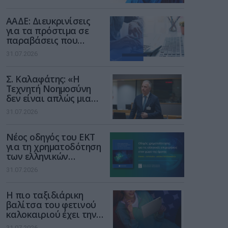
των παιδιών στο
διαδίκτυο
ΑΑΔΕ: Διευκρινίσεις
για τα πρόστιμα σε
παραβάσεις που
αφορούν τους ΦΗΜ
31.07.2026
Σ. Καλαφάτης: «Η
Τεχνητή Νοημοσύνη
δεν είναι απλώς μια
νέα τεχνολογία, είναι
31.07.2026
μια νέα βιομηχανική
επανάσταση»
Νέος οδηγός του ΕΚΤ
για τη χρηματοδότηση
των ελληνικών
επιχειρήσεων στον
31.07.2026
χώρο της άμυνας
Η πιο ταξιδιάρικη
βαλίτσα του φετινού
καλοκαιριού έχει την
υπογραφή της Xiaomi
31.07.2026