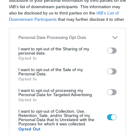
disclosure of your personal information by third parties on the
πραγματικές εφαρμογές και στα μετρήσιμα
IAB’s list of downstream participants. This information may
αποτελέσματα στην καθημερινότητα των
also be disclosed by us to third parties on the
IAB’s List of
Downstream Participants
that may further disclose it to other
δημοτών. Ο Καθηγητής του Πανεπιστημίου
third parties.
Αιγαίου κ. Γιάννης Χαραλαμπίδης, με
Please note that this website/app uses one or more Google
Personal Data Processing Opt Outs
εισήγηση για το «Μανιφέστο της Τεχνητής
services and may gather and store information including but
Νοημοσύνης στη Δημόσια Διοίκηση»,
not limited to your visit or usage behaviour. You may click to
I want to opt-out of the Sharing of my
personal data.
grant or deny consent to Google and its third-party tags to
ανέδειξε τις δυνατότητες μετασχηματισμού
Opted In
use your data for below specified purposes in below Google
του δημόσιου τομέα μέσω της Τεχνητής
consent section.
I want to opt-out of the Sale of my
Personal Data.
Νοημοσύνης και έθεσε κρίσιμα ερωτήματα
Opted In
για το μέλλον. Η AI Workforce Sales Specialist
I want to opt-out of processing my
της Microsoft Greece, Cyprus & Malta κα Τίνα
Personal Data for Targeted Advertising.
Opted In
Δαμάσκου παρουσίασε τον τρόπο με τον
I want to opt-out of Collection, Use,
οποίο οι αρχές της Τεχνητής Νοημοσύνης
Retention, Sale, and/or Sharing of my
Personal Data that Is Unrelated with the
μετατρέπονται σε εργαλεία και εφαρμογές
Purposes for which it was collected.
Opted Out
χρήσιμες για τους Δήμους, υπογραμμίζοντας