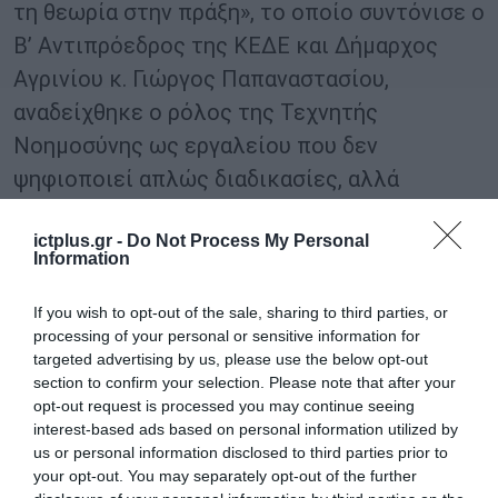
τη θεωρία στην πράξη», το οποίο συντόνισε ο
Β’ Αντιπρόεδρος της ΚΕΔΕ και Δήμαρχος
Αγρινίου κ. Γιώργος Παπαναστασίου,
αναδείχθηκε ο ρόλος της Τεχνητής
Νοημοσύνης ως εργαλείου που δεν
ψηφιοποιεί απλώς διαδικασίες, αλλά
αλλάζει τον τρόπο με τον οποίο οι Δήμοι
ictplus.gr -
Do Not Process My Personal
σχεδιάζουν πολιτικές, διαχειρίζονται
Information
δεδομένα, οργανώνουν υπηρεσίες και
αλληλεπιδρούν με τους πολίτες. Ο κ.
If you wish to opt-out of the sale, sharing to third parties, or
processing of your personal or sensitive information for
Παπαναστασίου επισήμανε ότι η πρόκληση
targeted advertising by us, please use the below opt-out
για την Αυτοδιοίκηση είναι η αξιοποίηση της
section to confirm your selection. Please note that after your
opt-out request is processed you may continue seeing
τεχνολογίας με τρόπο ασφαλή, αξιόπιστο
interest-based ads based on personal information utilized by
και χρήσιμο για τον πολίτη, με έμφαση στις
us or personal information disclosed to third parties prior to
δεξιότητες των εργαζομένων, στις
your opt-out. You may separately opt-out of the further