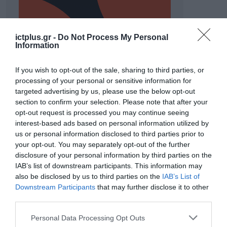
ictplus.gr -
Do Not Process My Personal
Information
If you wish to opt-out of the sale, sharing to third parties, or
processing of your personal or sensitive information for
targeted advertising by us, please use the below opt-out
section to confirm your selection. Please note that after your
opt-out request is processed you may continue seeing
ΡΟΗ ΕΙΔΗΣΕΩΝ
interest-based ads based on personal information utilized by
us or personal information disclosed to third parties prior to
Το χρηματοδοτούμενο
your opt-out. You may separately opt-out of the further
από την ΕΕ έργο “The
disclosure of your personal information by third parties on the
Gaming Police”
IAB’s list of downstream participants. This information may
ενισχύει την ασφάλεια
31.07.2026
also be disclosed by us to third parties on the
IAB’s List of
των παιδιών στο
Downstream Participants
that may further disclose it to other
διαδίκτυο
ΑΑΔΕ: Διευκρινίσεις
third parties.
για τα πρόστιμα σε
Please note that this website/app uses one or more Google
παραβάσεις που
Personal Data Processing Opt Outs
services and may gather and store information including but