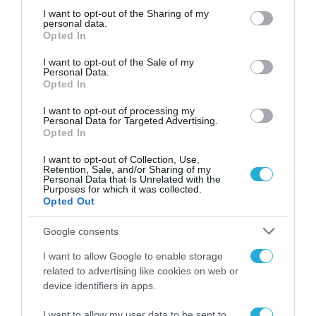
αφορούν τους ΦΗΜ
31.07.2026
not limited to your visit or usage behaviour. You may click to
I want to opt-out of the Sharing of my
personal data.
grant or deny consent to Google and its third-party tags to
Opted In
Σ. Καλαφάτης: «Η
use your data for below specified purposes in below Google
Τεχνητή Νοημοσύνη
consent section.
I want to opt-out of the Sale of my
δεν είναι απλώς μια
Personal Data.
νέα τεχνολογία, είναι
Opted In
31.07.2026
μια νέα βιομηχανική
επανάσταση»
I want to opt-out of processing my
Νέος οδηγός του ΕΚΤ
Personal Data for Targeted Advertising.
για τη χρηματοδότηση
Opted In
των ελληνικών
επιχειρήσεων στον
I want to opt-out of Collection, Use,
31.07.2026
Retention, Sale, and/or Sharing of my
χώρο της άμυνας
Personal Data that Is Unrelated with the
Purposes for which it was collected.
Η πιο ταξιδιάρικη
Opted Out
βαλίτσα του φετινού
καλοκαιριού έχει την
Google consents
υπογραφή της Xiaomi
31.07.2026
I want to allow Google to enable storage
related to advertising like cookies on web or
ΟΛΗ Η ΡΟΗ ΕΙΔΗΣΕΩΝ
device identifiers in apps.
I want to allow my user data to be sent to