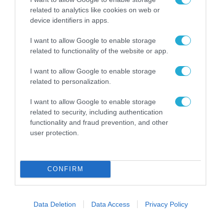
χώρο της άμυνας
related to analytics like cookies on web or
Η πιο ταξιδιάρικη
device identifiers in apps.
βαλίτσα του φετινού
καλοκαιριού έχει την
I want to allow Google to enable storage
υπογραφή της Xiaomi
related to functionality of the website or app.
31.07.2026
I want to allow Google to enable storage
ΟΛΗ Η ΡΟΗ ΕΙΔΗΣΕΩΝ
related to personalization.
I want to allow Google to enable storage
related to security, including authentication
functionality and fraud prevention, and other
user protection.
CONFIRM
Data Deletion
Data Access
Privacy Policy