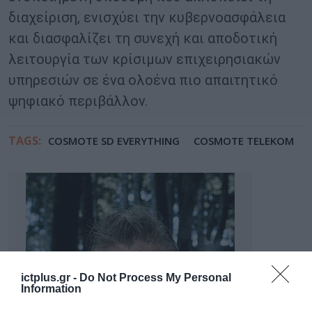
διαχείριση, ενισχύει την κυβερνοασφάλεια
και διασφαλίζει τη συνεχή και αποδοτική
λειτουργία των κρίσιμων επιχειρησιακών
υπηρεσιών σε ένα ολοένα πιο απαιτητικό
ψηφιακό περιβάλλον.
TAGS:
COSMOTE SD EVERYTHING
COSMOTE TELEKOM
ictplus.gr -
Do Not Process My Personal
Information