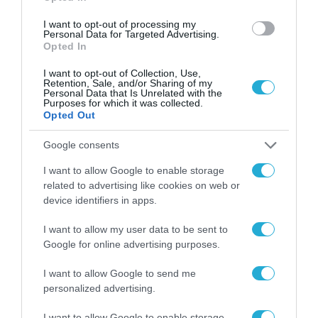
Το χρηματοδοτούμενο
I want to opt-out of processing my
από την ΕΕ έργο “The
Personal Data for Targeted Advertising.
Opted In
Gaming Police”
ενισχύει την ασφάλεια
31.07.2026
I want to opt-out of Collection, Use,
των παιδιών στο
Retention, Sale, and/or Sharing of my
διαδίκτυο
Personal Data that Is Unrelated with the
ΑΑΔΕ: Διευκρινίσεις
Purposes for which it was collected.
για τα πρόστιμα σε
Opted Out
παραβάσεις που
αφορούν τους ΦΗΜ
Google consents
31.07.2026
I want to allow Google to enable storage
Σ. Καλαφάτης: «Η
related to advertising like cookies on web or
Τεχνητή Νοημοσύνη
device identifiers in apps.
δεν είναι απλώς μια
νέα τεχνολογία, είναι
I want to allow my user data to be sent to
31.07.2026
μια νέα βιομηχανική
Google for online advertising purposes.
επανάσταση»
Νέος οδηγός του ΕΚΤ
I want to allow Google to send me
για τη χρηματοδότηση
personalized advertising.
των ελληνικών
επιχειρήσεων στον
31.07.2026
I want to allow Google to enable storage