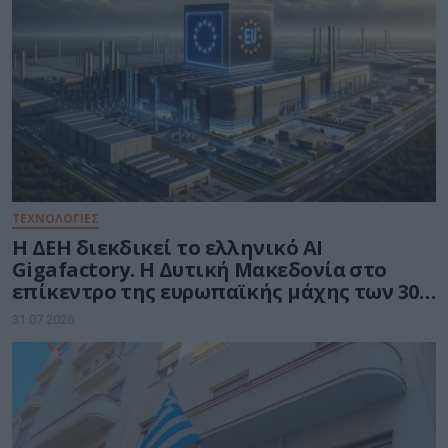
ΤΕΧΝΟΛΟΓΙΕΣ
Η ΔΕΗ διεκδικεί το ελληνικό AI
Gigafactory. Η Δυτική Μακεδονία στο
επίκεντρο της ευρωπαϊκής μάχης των 30
δισ. ευρώ για την Τεχνητή Νοημοσύνη
31.07.2026