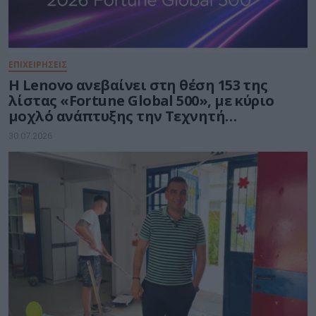
ΕΠΙΧΕΙΡΗΣΕΙΣ
Η Lenovo ανεβαίνει στη θέση 153 της
λίστας «Fortune Global 500», με κύριο
μοχλό ανάπτυξης την Τεχνητή
Νοημοσύνη
30.07.2026