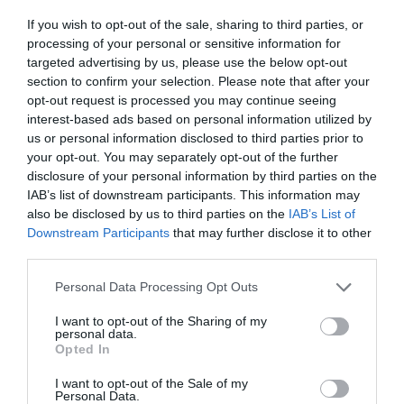
If you wish to opt-out of the sale, sharing to third parties, or
24.11.2023
processing of your personal or sensitive information for
targeted advertising by us, please use the below opt-out
section to confirm your selection. Please note that after your
opt-out request is processed you may continue seeing
interest-based ads based on personal information utilized by
us or personal information disclosed to third parties prior to
your opt-out. You may separately opt-out of the further
disclosure of your personal information by third parties on the
IAB’s list of downstream participants. This information may
also be disclosed by us to third parties on the
IAB’s List of
Downstream Participants
that may further disclose it to other
third parties.
ARTIFICIAL INTELLIGENCE (AI)
Please note that this website/app uses one or more Google
Personal Data Processing Opt Outs
services and may gather and store information including but
Χόλιγουντ: «Σήμα κινδύνου» από
not limited to your visit or usage behaviour. You may click to
I want to opt-out of the Sharing of my
τους ηθοποιούς για την Τεχνητή
personal data.
grant or deny consent to Google and its third-party tags to
Opted In
Νοημοσύνη
use your data for below specified purposes in below Google
consent section.
I want to opt-out of the Sale of my
18.07.2023
Personal Data.