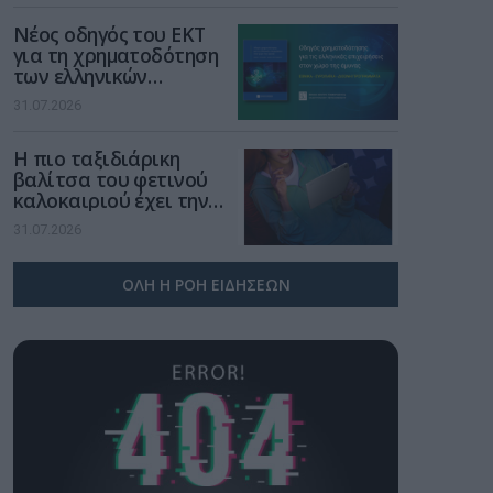
επανάσταση»
Νέος οδηγός του ΕΚΤ
για τη χρηματοδότηση
των ελληνικών
επιχειρήσεων στον
31.07.2026
χώρο της άμυνας
Η πιο ταξιδιάρικη
βαλίτσα του φετινού
καλοκαιριού έχει την
υπογραφή της Xiaomi
31.07.2026
ΟΛΗ Η ΡΟΗ ΕΙΔΗΣΕΩΝ