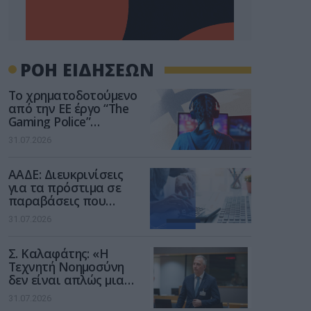
ΡΟΗ ΕΙΔΗΣΕΩΝ
Το χρηματοδοτούμενο
από την ΕΕ έργο “The
Gaming Police”
ενισχύει την ασφάλεια
31.07.2026
των παιδιών στο
διαδίκτυο
ΑΑΔΕ: Διευκρινίσεις
για τα πρόστιμα σε
παραβάσεις που
αφορούν τους ΦΗΜ
31.07.2026
Σ. Καλαφάτης: «Η
Τεχνητή Νοημοσύνη
δεν είναι απλώς μια
νέα τεχνολογία, είναι
31.07.2026
μια νέα βιομηχανική