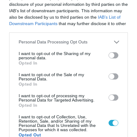
disclosure of your personal information by third parties on the
IAB’s list of downstream participants. This information may
also be disclosed by us to third parties on the
IAB’s List of
Downstream Participants
that may further disclose it to other
third parties.
Please note that this website/app uses one or more Google
Personal Data Processing Opt Outs
services and may gather and store information including but
not limited to your visit or usage behaviour. You may click to
I want to opt-out of the Sharing of my
personal data.
grant or deny consent to Google and its third-party tags to
Opted In
use your data for below specified purposes in below Google
consent section.
I want to opt-out of the Sale of my
Personal Data.
Opted In
I want to opt-out of processing my
Personal Data for Targeted Advertising.
Opted In
I want to opt-out of Collection, Use,
Retention, Sale, and/or Sharing of my
Personal Data that Is Unrelated with the
Purposes for which it was collected.
Opted Out