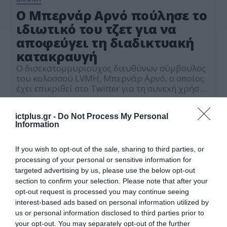
Ο Μπερνάρ Αρνό πούλησε το
ιδιωτικό του τζετ για να
αποφεύγει τη διαδικτυακή
κατακραυγή
Ο δισεκατομμυριούχος διευθύνων σύμβουλος
του κολοσσού LVMH, Μπερνάρ Αρνό, ο οποίος
έχει επικριθεί στο Twitter για τη συνεxή χρήση
ιδιωτικών τζετ, σταμάτησε να χρησιμοποιεί το
19.10.2022
αεροσκάφος της εταιρείας και άρχισε να
ictplus.gr -
Do Not Process My Personal
νοικιάζει αεροπλάνα για να εμποδίσει το
Information
Twitterverse να παρακολουθεί τις πτήσεις του.
Σύμφωνα με δημοσίευμα του Bloomberg,
λογαριασμοί στο Twitter όπως ο «I Fly […]
If you wish to opt-out of the sale, sharing to third parties, or
processing of your personal or sensitive information for
targeted advertising by us, please use the below opt-out
section to confirm your selection. Please note that after your
opt-out request is processed you may continue seeing
interest-based ads based on personal information utilized by
us or personal information disclosed to third parties prior to
your opt-out. You may separately opt-out of the further