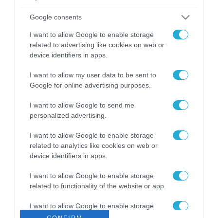
ΡΟΗ ΕΙΔΗΣΕΩΝ
Google consents
Το χρηματοδοτούμενο
από την ΕΕ έργο “The
I want to allow Google to enable storage
Gaming Police”
related to advertising like cookies on web or
ενισχύει την ασφάλεια
device identifiers in apps.
31.07.2026
των παιδιών στο
διαδίκτυο
I want to allow my user data to be sent to
ΑΑΔΕ: Διευκρινίσεις
Google for online advertising purposes.
για τα πρόστιμα σε
παραβάσεις που
I want to allow Google to send me
αφορούν τους ΦΗΜ
31.07.2026
personalized advertising.
Σ. Καλαφάτης: «Η
I want to allow Google to enable storage
Τεχνητή Νοημοσύνη
related to analytics like cookies on web or
δεν είναι απλώς μια
device identifiers in apps.
νέα τεχνολογία, είναι
31.07.2026
μια νέα βιομηχανική
I want to allow Google to enable storage
επανάσταση»
related to functionality of the website or app.
Νέος οδηγός του ΕΚΤ
για τη χρηματοδότηση
I want to allow Google to enable storage
των ελληνικών
related to personalization.