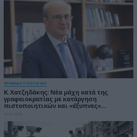
ΨΗΦΙΑΚΗ ΣΤΡΑΤΗΓΙΚΗ
Κ. Χατζηδάκης: Νέα μάχη κατά της
γραφειοκρατίας με κατάργηση
πιστοποιητικών και «έξυπνες»
διασταυρώσεις του Δημοσίου
30.07.2026