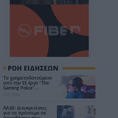
ΡΟΗ ΕΙΔΗΣΕΩΝ
Το χρηματοδοτούμενο
από την ΕΕ έργο “The
Gaming Police”
ενισχύει την ασφάλεια
31.07.2026
των παιδιών στο
διαδίκτυο
ΑΑΔΕ: Διευκρινίσεις
για τα πρόστιμα σε
παραβάσεις που