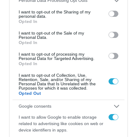
Personal Data Processing Opt Outs
services and may gather and store information including but
μοντέλου
not limited to your visit or usage behaviour. You may click to
I want to opt-out of the Sharing of my
personal data.
grant or deny consent to Google and its third-party tags to
Opted In
Ο τρίτος άξονας
αφορά μια
ειδική κατηγορία
use your data for below specified purposes in below Google
consent section.
παιδικών σταθμών
που δεν έχουν ακόμη
I want to opt-out of the Sale of my
Personal Data.
συμμορφωθεί πλήρως με τις προδιαγραφές
Opted In
του Προεδρικού Διατάγματος 99/2017. Το
I want to opt-out of processing my
Personal Data for Targeted Advertising.
υπουργείο εξετάζει τη δυνατότητα να δοθεί
Opted In
παράταση λειτουργίας για δύο επιπλέον
I want to opt-out of Collection, Use,
σχολικά έτη, κατόπιν απόφασης των
Retention, Sale, and/or Sharing of my
Personal Data that Is Unrelated with the
δημοτικών συμβουλίων. Η συγκεκριμένη
Purposes for which it was collected.
Opted Out
πρόβλεψη αποκτά ιδιαίτερη σημασία καθώς
συνδέεται άμεσα με τη διατήρηση
Google consents
εκατοντάδων θέσεων εργασίας που
I want to allow Google to enable storage
χρηματοδοτούνται έμμεσα μέσω των voucher
related to advertising like cookies on web or
device identifiers in apps.
του προγράμματος «Εναρμόνιση