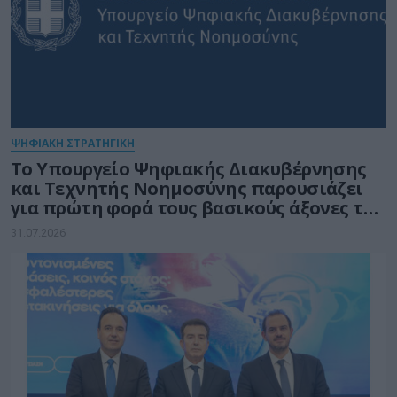
ΨΗΦΙΑΚΗ ΣΤΡΑΤΗΓΙΚΗ
Το Υπουργείο Ψηφιακής Διακυβέρνησης
και Τεχνητής Νοημοσύνης παρουσιάζει
για πρώτη φορά τους βασικούς άξονες του
νέου Εθνικού Διαστημικού Προγράμματος
31.07.2026