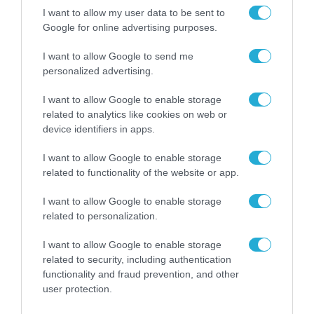
Οικογενειακής και Επαγγελματικής Ζωής».
I want to allow my user data to be sent to
Google for online advertising purposes.
Με αυτόν τον τρόπο αποφεύγεται το
ενδεχόμενο διακοπής λειτουργίας δομών
I want to allow Google to send me
personalized advertising.
που θα οδηγούσε αυτομάτως και σε απώλεια
θέσεων εργασίας. Εφόσον τελικά υιοθετηθεί
I want to allow Google to enable storage
related to analytics like cookies on web or
η συγκεκριμένη ρύθμιση, οι σταθμοί αυτοί θα
device identifiers in apps.
μπορούν να συνεχίσουν να λειτουργούν έως
I want to allow Google to enable storage
και το 2028, προσφέροντας ένα μεταβατικό
related to functionality of the website or app.
διάστημα προσαρμογής στις απαιτούμενες
προδιαγραφές και ταυτόχρονα
I want to allow Google to enable storage
related to personalization.
διασφαλίζοντας τη συνέχιση της
απασχόλησης για σημαντικό αριθμό
I want to allow Google to enable storage
related to security, including authentication
εργαζομένων.
functionality and fraud prevention, and other
user protection.
Την ίδια στιγμή, η αναφορά του υπουργείου