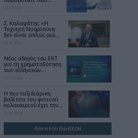
αφορούν τους ΦΗΜ
31.07.2026
Σ. Καλαφάτης: «Η
Τεχνητή Νοημοσύνη
δεν είναι απλώς μια
νέα τεχνολογία, είναι
31.07.2026
μια νέα βιομηχανική
επανάσταση»
Νέος οδηγός του ΕΚΤ
για τη χρηματοδότηση
των ελληνικών
επιχειρήσεων στον
31.07.2026
χώρο της άμυνας
Η πιο ταξιδιάρικη
βαλίτσα του φετινού
καλοκαιριού έχει την
υπογραφή της Xiaomi
31.07.2026
ΟΛΗ Η ΡΟΗ ΕΙΔΗΣΕΩΝ