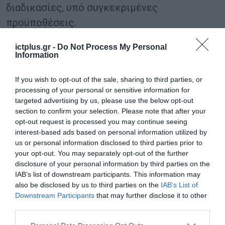
διαδικασίες, υπό συγκεκριμένες
προϋποθέσεις.
Με βάση τον σχεδιασμό που παρουσιάζεται
ictplus.gr -
Do Not Process My Personal
Information
στην επιστολή, οι εξαιρέσεις αυτές θα
διευρυνθούν, περιορίζοντας σημαντικά τα
If you wish to opt-out of the sale, sharing to third parties, or
processing of your personal or sensitive information for
εμπόδια που συναντούν σήμερα οι
targeted advertising by us, please use the below opt-out
συμβασιούχοι στις δικαστικές τους
section to confirm your selection. Please note that after your
διεκδικήσεις. Παράλληλα εξετάζεται η
opt-out request is processed you may continue seeing
interest-based ads based on personal information utilized by
δημιουργία ενός συνολικού πλαισίου που θα
us or personal information disclosed to third parties prior to
καθορίζει με σαφήνεια τον τρόπο εκδίκασης
your opt-out. You may separately opt-out of the further
disclosure of your personal information by third parties on the
υποθέσεων που αφορούν τη μετατροπή
IAB’s list of downstream participants. This information may
συμβάσεων εργασίας.
also be disclosed by us to third parties on the
IAB’s List of
Downstream Participants
that may further disclose it to other
third parties.
Διετής παράταση στους παιδικούς
σταθμούς και προοπτική επέκτασης του
Please note that this website/app uses one or more Google