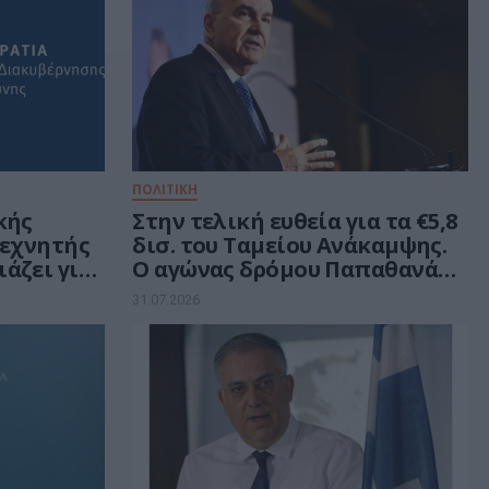
ΠΟΛΙΤΙΚΗ
κής
Στην τελική ευθεία για τα €5,8
Τεχνητής
δισ. του Ταμείου Ανάκαμψης.
άζει για
Ο αγώνας δρόμου Παπαθανάση
σικούς
και το μήνυμα Μαξίμου στους
31.07.2026
κού
υπουργούς
μματος