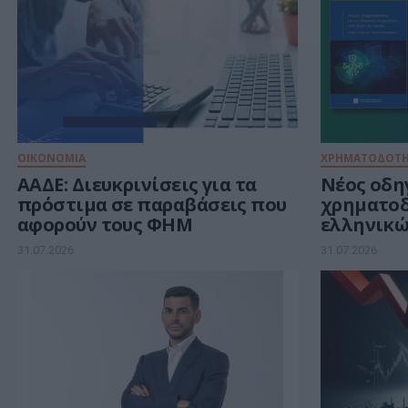
ΟΙΚΟΝΟΜΙΑ
ΧΡΗΜΑΤΟΔΟΤΗ
ΑΑΔΕ: Διευκρινίσεις για τα
Νέος οδηγ
πρόστιμα σε παραβάσεις που
χρηματο
αφορούν τους ΦΗΜ
ελληνικώ
στον χώρ
31.07.2026
31.07.2026