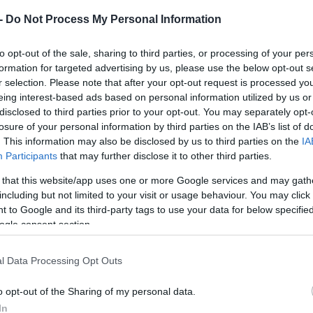
 -
Do Not Process My Personal Information
to opt-out of the sale, sharing to third parties, or processing of your per
formation for targeted advertising by us, please use the below opt-out s
r selection. Please note that after your opt-out request is processed y
 και την ενίσχυση της διαφάνειας στη διακίνη
eing interest-based ads based on personal information utilized by us or
2 Ιουνίου την υποχρεωτική εφαρμογή του ψηφι
disclosed to third parties prior to your opt-out. You may separately opt-
losure of your personal information by third parties on the IAB’s list of
TA, για τις επιχειρήσεις με τζίρο άνω των 20
. This information may also be disclosed by us to third parties on the
IA
Participants
that may further disclose it to other third parties.
 that this website/app uses one or more Google services and may gath
α 500 ευρώ για τις επιχειρήσεις με απλογραφι
including but not limited to your visit or usage behaviour. You may click 
διπλογραφικό σύστημα. Σύμφωνα με
 to Google and its third-party tags to use your data for below specifi
ogle consent section.
μων σε 5.000 και 10.000 ευρώ αντίστοιχα, χωρί
l Data Processing Opt Outs
o opt-out of the Sharing of my personal data.
In