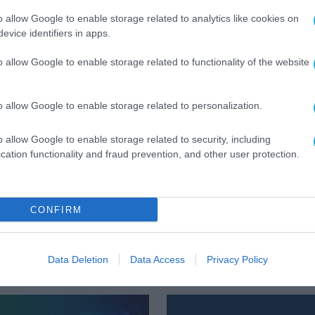
 φορτώσεις και παραδόσεις σε πραγματικό χρόνο
o allow Google to enable storage related to analytics like cookies on
evice identifiers in apps.
 παραλαβή με σάρωση QR Code, ενισχύοντας τον
ικών.
o allow Google to enable storage related to functionality of the website
ρης ψηφιακής στρατηγικής της ΑΑΔΕ για τον
o allow Google to enable storage related to personalization.
αι την καθιέρωση ενιαίου ψηφιακού περιβάλλο
σίδας.
o allow Google to enable storage related to security, including
cation functionality and fraud prevention, and other user protection.
CONFIRM
Data Deletion
Data Access
Privacy Policy