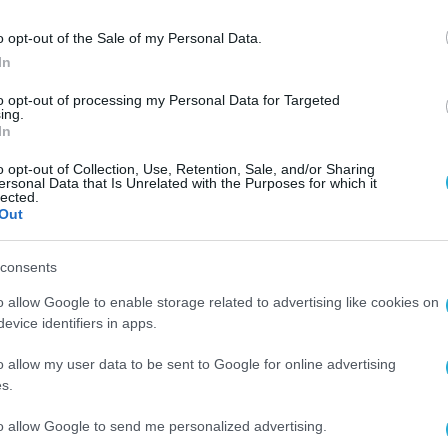
o opt-out of the Sale of my Personal Data.
ν 5 εκατ. ευρώ
In
ογισμικού της μητρικής
to opt-out of processing my Personal Data for Targeted
ing.
In
ά αναλώσιμα ή οικοδομικά υλικά
o opt-out of Collection, Use, Retention, Sale, and/or Sharing
ersonal Data that Is Unrelated with the Purposes for which it
lected.
Out
εις με τζίρο >200.000 ευρώ από 2/6/2025. Οι
consents
o allow Google to enable storage related to advertising like cookies on
evice identifiers in apps.
, μεταφορτώσεων και παράδοσης με QR code):
o allow my user data to be sent to Google for online advertising
11/2025
s.
to allow Google to send me personalized advertising.