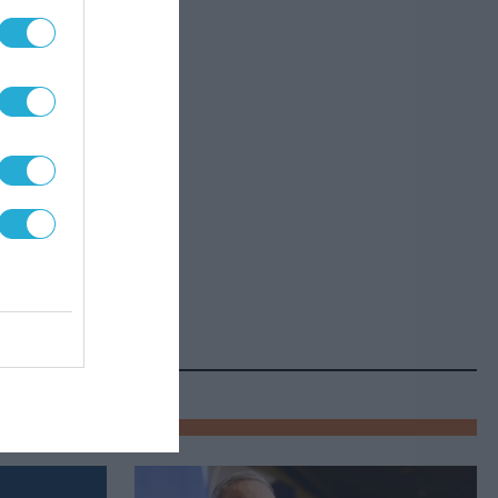
, ενώ
ντος