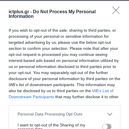
Σ. Καλαφάτης: «Η
ictplus.gr -
Do Not Process My Personal
Τεχνητή Νοημοσύνη
Information
δεν είναι απλώς μια
νέα τεχνολογία, είναι
31.07.2026
If you wish to opt-out of the sale, sharing to third parties, or
μια νέα βιομηχανική
processing of your personal or sensitive information for
επανάσταση»
Νέος οδηγός του ΕΚΤ
targeted advertising by us, please use the below opt-out
για τη χρηματοδότηση
section to confirm your selection. Please note that after your
των ελληνικών
opt-out request is processed you may continue seeing
επιχειρήσεων στον
interest-based ads based on personal information utilized by
31.07.2026
χώρο της άμυνας
us or personal information disclosed to third parties prior to
your opt-out. You may separately opt-out of the further
Η πιο ταξιδιάρικη
disclosure of your personal information by third parties on the
βαλίτσα του φετινού
IAB’s list of downstream participants. This information may
καλοκαιριού έχει την
also be disclosed by us to third parties on the
IAB’s List of
υπογραφή της Xiaomi
31.07.2026
Downstream Participants
that may further disclose it to other
third parties.
ΟΛΗ Η ΡΟΗ ΕΙΔΗΣΕΩΝ
Please note that this website/app uses one or more Google
Personal Data Processing Opt Outs
services and may gather and store information including but
not limited to your visit or usage behaviour. You may click to
I want to opt-out of the Sharing of my
personal data.