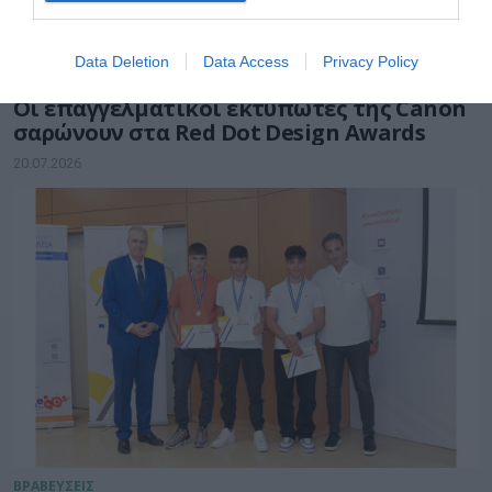
Data Deletion
Data Access
Privacy Policy
ΥΛΙΚΟ-ΣΥΣΚΕΥΕΣ
Οι επαγγελματικοί εκτυπωτές της Canon
σαρώνουν στα Red Dot Design Awards
20.07.2026
ΒΡΑΒΕΥΣΕΙΣ