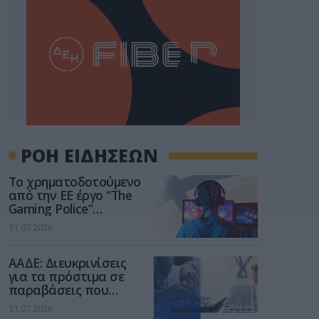
ΡΟΗ ΕΙΔΗΣΕΩΝ
Το χρηματοδοτούμενο
από την ΕΕ έργο “The
Gaming Police”
ενισχύει την ασφάλεια
31.07.2026
των παιδιών στο
διαδίκτυο
ΑΑΔΕ: Διευκρινίσεις
για τα πρόστιμα σε
παραβάσεις που
αφορούν τους ΦΗΜ
31.07.2026