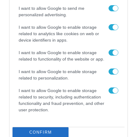
I want to allow Google to send me
personalized advertising.
I want to allow Google to enable storage
related to analytics like cookies on web or
ΕΚΔΗΛΩΣΕΙΣ
device identifiers in apps.
Η μαθητική startup «Enalion» στο
Προεδρικό Μέγαρο μετά τη διάκριση στο
I want to allow Google to enable storage
Gen-E 2026
related to functionality of the website or app.
29.07.2026
I want to allow Google to enable storage
related to personalization.
I want to allow Google to enable storage
related to security, including authentication
functionality and fraud prevention, and other
user protection.
CONFIRM