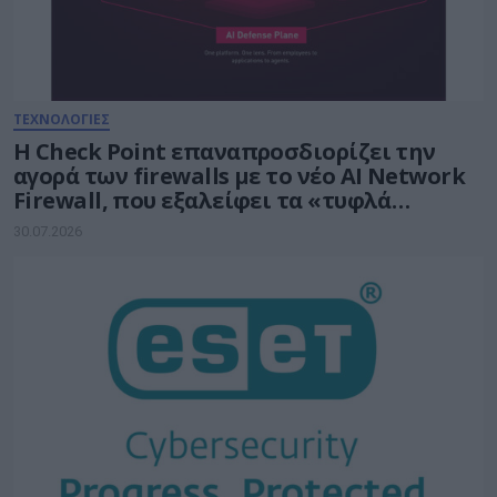
ΤΕΧΝΟΛΟΓΙΕΣ
Η Check Point επαναπροσδιορίζει την
αγορά των firewalls με το νέο AI Network
Firewall, που εξαλείφει τα «τυφλά
σημεία» της Τεχνητής Νοημοσύνης σε
30.07.2026
κάθε δίκτυο