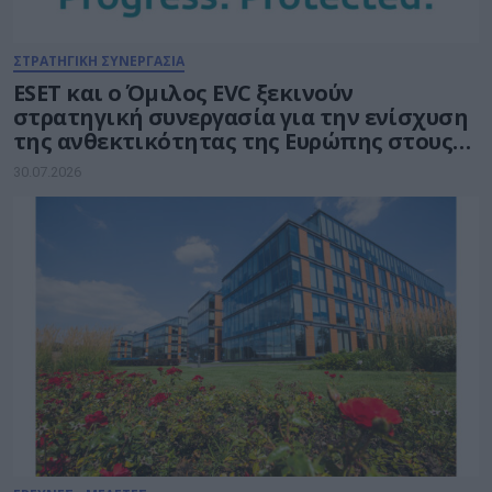
ΣΤΡΑΤΗΓΙΚΗ ΣΥΝΕΡΓΑΣΙΑ
ESET και ο Όμιλος EVC ξεκινούν
στρατηγική συνεργασία για την ενίσχυση
της ανθεκτικότητας της Ευρώπης στους
τομείς κυβερνοασφάλειας και ενέργειας
30.07.2026