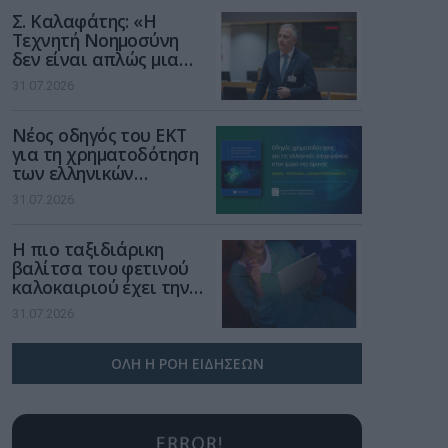
Σ. Καλαφάτης: «Η
Τεχνητή Νοημοσύνη
δεν είναι απλώς μια
νέα τεχνολογία, είναι
31.07.2026
μια νέα βιομηχανική
επανάσταση»
Νέος οδηγός του ΕΚΤ
για τη χρηματοδότηση
των ελληνικών
επιχειρήσεων στον
31.07.2026
χώρο της άμυνας
Η πιο ταξιδιάρικη
βαλίτσα του φετινού
καλοκαιριού έχει την
υπογραφή της Xiaomi
31.07.2026
ΟΛΗ Η ΡΟΗ ΕΙΔΗΣΕΩΝ