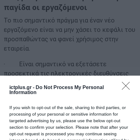
παγίδα οι εργαζόμενοι
Το πιο σημαντικό πράγμα για έναν νέο
εργαζόμενο είναι να μην χάσει το κεφάλι του
προσπαθώντας να φανεί χρήσιμος στην
εταιρεία.
· Είναι σημαντικό να εξετάσετε
προσεκτικά τις ηλεκτρονικές διευθύνσεις
από τις οποίες τα μηνύματα φτάνουν μέσω
ictplus.gr -
Do Not Process My Personal
e-mail ή στο Messenger. Εάν σας φαίνεται
Information
άγνωστος ο αποστολέας, τότε αυξήστε την
If you wish to opt-out of the sale, sharing to third parties, or
επαγρύπνηση σας.
processing of your personal or sensitive information for
targeted advertising by us, please use the below opt-out
· Μην διστάσετε να ρωτήσετε ένα
section to confirm your selection. Please note that after your
opt-out request is processed you may continue seeing
συνάδελφο εάν ένα τέτοιο αίτημα αποτελεί