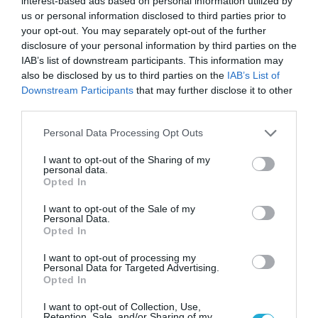
interest-based ads based on personal information utilized by
συνήθη πρακτική. Αν κάτι φαίνεται περίεργο,
us or personal information disclosed to third parties prior to
your opt-out. You may separately opt-out of the further
καλύτερα να το ρωτήσετε τώρα παρά να το
disclosure of your personal information by third parties on the
μετανιώσετε αργότερα.
IAB’s list of downstream participants. This information may
also be disclosed by us to third parties on the
IAB’s List of
· Εάν φαινομενικά λάβετε ένα
Downstream Participants
that may further disclose it to other
third parties.
ασυνήθιστο αίτημα από το εσωτερικό της
Please note that this website/app uses one or more Google
εταιρείας, διευκρινίστε τις λεπτομέρειες με
Personal Data Processing Opt Outs
services and may gather and store information including but
τον αποστολέα χρησιμοποιώντας ένα
not limited to your visit or usage behaviour. You may click to
I want to opt-out of the Sharing of my
personal data.
διαφορετικό κανάλι επικοινωνίας. Σας
grant or deny consent to Google and its third-party tags to
Opted In
use your data for below specified purposes in below Google
ζητήθηκε να αγοράσετε πιστοποιητικά
consent section.
I want to opt-out of the Sale of my
δώρου από τον προϊστάμενό σας μέσω e-
Personal Data.
Opted In
mail; Ελέγξτε τα μαζί του μέσω μίας
I want to opt-out of processing my
εφαρμογής Messenger.
Personal Data for Targeted Advertising.
Opted In
Πώς μπορούν οι εταιρείες να
I want to opt-out of Collection, Use,
Retention, Sale, and/or Sharing of my