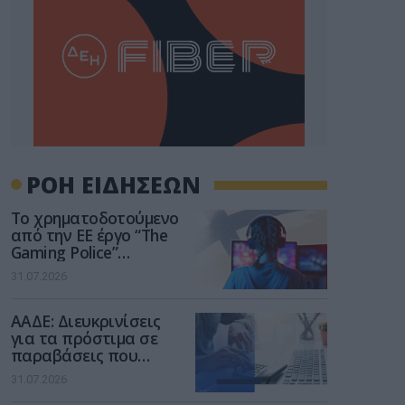
ΡΟΗ ΕΙΔΗΣΕΩΝ
Το χρηματοδοτούμενο
από την ΕΕ έργο “The
Gaming Police”
ενισχύει την ασφάλεια
31.07.2026
των παιδιών στο
διαδίκτυο
ΑΑΔΕ: Διευκρινίσεις
για τα πρόστιμα σε
παραβάσεις που
αφορούν τους ΦΗΜ
31.07.2026