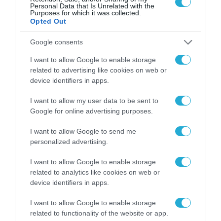
προστατεύουν τους εργαζομένους
Personal Data that Is Unrelated with the
Purposes for which it was collected.
τους
Opted Out
Google consents
Το πιο σημαντικό πράγμα που μπορεί να
κάνει ένας εργοδότης είναι να διαμορφώσει
I want to allow Google to enable storage
related to advertising like cookies on web or
σωστά το διακομιστή αλληλογραφίας της
device identifiers in apps.
εταιρείας. Μπορεί να ρυθμιστεί ώστε να
I want to allow my user data to be sent to
επισημαίνει μηνύματα ηλεκτρονικού
Google for online advertising purposes.
ταχυδρομείου από μη εταιρικές διευθύνσεις.
I want to allow Google to send me
Για παράδειγμα, το Google Workspace, είναι
personalized advertising.
δημοφιλές στις εταιρείες καθώς
επισημαίνει μηνύματα ως “Εξωτερικά” από
I want to allow Google to enable storage
related to analytics like cookies on web or
προεπιλογή. Και όταν προσπαθείτε να
device identifiers in apps.
απαντήσετε σε ένα τέτοιο μήνυμα
I want to allow Google to enable storage
ηλεκτρονικού ταχυδρομείου, προειδοποιεί
related to functionality of the website or app.