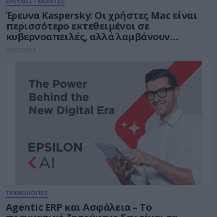
ΕΡΕΥΝΕΣ - ΜΕΛΕΤΕΣ
Έρευνα Kaspersky: Οι χρήστες Mac είναι
περισσότερο εκτεθειμένοι σε
κυβερνοαπειλές, αλλά λαμβάνουν
λιγότερα μέτρα προστασίας
30.07.2026
ΤΕΧΝΟΛΟΓΙΕΣ
Agentic ERP και Ασφάλεια – Το