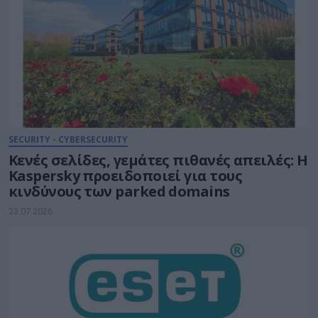
SECURITY - CYBERSECURITY
Κενές σελίδες, γεμάτες πιθανές απειλές: Η
Kaspersky προειδοποιεί για τους
κινδύνους των parked domains
23.07.2026