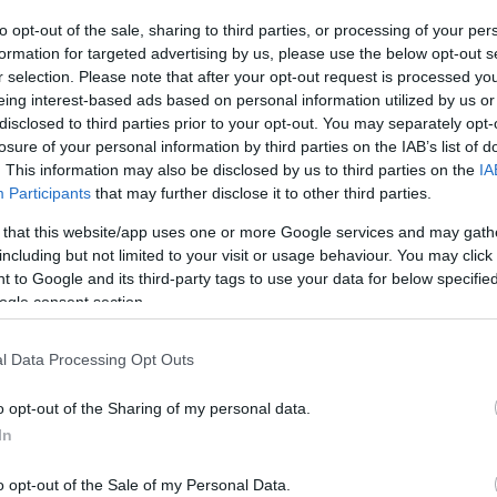
to opt-out of the sale, sharing to third parties, or processing of your per
formation for targeted advertising by us, please use the below opt-out s
r selection. Please note that after your opt-out request is processed y
eing interest-based ads based on personal information utilized by us or
disclosed to third parties prior to your opt-out. You may separately opt-
ρωπαϊκή Επιτροπή η πρόταση αναθεώρησης του
losure of your personal information by third parties on the IAB’s list of
. This information may also be disclosed by us to third parties on the
IA
της τελικής φάσης υλοποίησης του Ταμείου
Participants
that may further disclose it to other third parties.
ε τις κατευθυντήριες οδηγίες που έχει εκδώσε
 that this website/app uses one or more Google services and may gath
χανισμού Ανάκαμψης και Ανθεκτικότητας.
including but not limited to your visit or usage behaviour. You may click 
 to Google and its third-party tags to use your data for below specifi
ιστικοποίηση των οροσήμων του ελληνικού Σχεδ
ogle consent section.
αποτελεσματικής αξιοποίησης των διαθέσιμων
ας και της κοινωνίας.
l Data Processing Opt Outs
o opt-out of the Sharing of my personal data.
άνοντας υπόψη την έως σήμερα πρόοδο υλοποί
In
ς ανακατανομές πόρων χωρίς να επιφέρει καμί
ίου.
o opt-out of the Sale of my Personal Data.