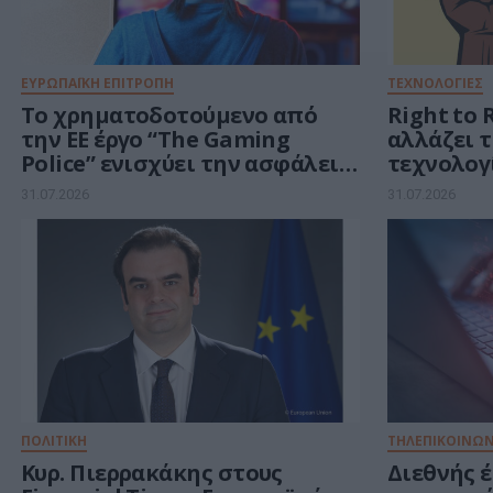
ΕΥΡΩΠΑΪΚΗ ΕΠΙΤΡΟΠΗ
ΤΕΧΝΟΛΟΓΙΕΣ
Το χρηματοδοτούμενο από
Right to 
την ΕΕ έργο “The Gaming
αλλάζει 
Police” ενισχύει την ασφάλεια
τεχνολογί
των παιδιών στο διαδίκτυο
υποχρεώσ
31.07.2026
31.07.2026
και τα οφ
καταναλ
ΠΟΛΙΤΙΚΗ
ΤΗΛΕΠΙΚΟΙΝΩΝ
Κυρ. Πιερρακάκης στους
Διεθνής 