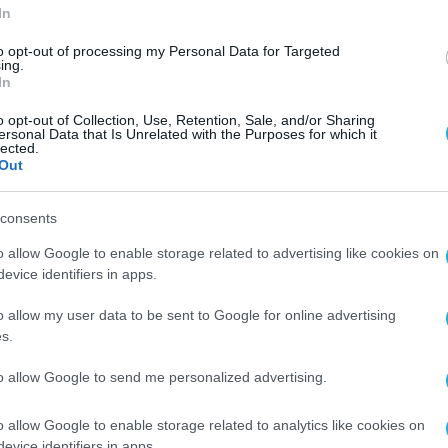
In
προστιθέμενη αξία όπως:
to opt-out of processing my Personal Data for Targeted
ing.
In
ΜΥ) με νέο φορητό εξοπλισμό τηλεϊατρικής,
o opt-out of Collection, Use, Retention, Sale, and/or Sharing
ersonal Data that Is Unrelated with the Purposes for which it
υ προσεισμικού ελέγχου σε επιπλέον 2.000
lected.
Out
ν απορριμματοφόρων για την Περιφέρεια Αττικ
consents
o allow Google to enable storage related to advertising like cookies on
αίου του Ανεξάρτητου Διαχειριστή Μεταφοράς
evice identifiers in apps.
ποίηση του Δεκαετούς Αναπτυξιακού Προγράμμα
o allow my user data to be sent to Google for online advertising
s.
όρων με συστήματα ασφαλούς δορυφορικής
to allow Google to send me personalized advertising.
σιμες για την εθνική άμυνα, την πολιτική
o allow Google to enable storage related to analytics like cookies on
υς στρατηγικούς τομείς.
evice identifiers in apps.