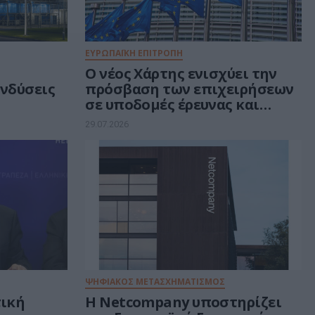
ΕΥΡΩΠΑΪΚΗ ΕΠΙΤΡΟΠΗ
Ο νέος Χάρτης ενισχύει την
ενδύσεις
πρόσβαση των επιχειρήσεων
σε υποδομές έρευνας και
τεχνολογίας αιχμής στην
29.07.2026
Ευρώπη
ΨΗΦΙΑΚΟΣ ΜΕΤΑΣΧΗΜΑΤΙΣΜΟΣ
τική
Η Netcompany υποστηρίζει