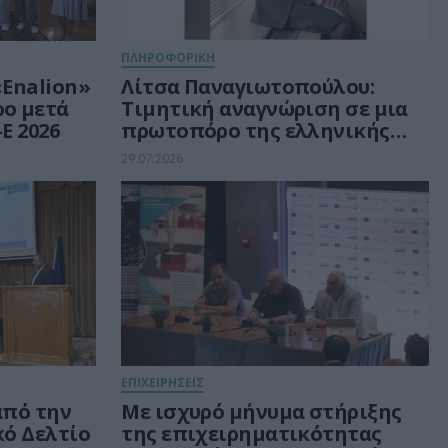
ΠΛΗΡΟΦΟΡΙΚΗ
«Enalion»
Λίτσα Παναγιωτοπούλου:
ρο μετά
Τιμητική αναγνώριση σε μια
E 2026
πρωτοπόρο της ελληνικής
Πληροφορικής
29.07.2026
ΕΠΙΧΕΙΡΗΣΕΙΣ
 από την
Με ισχυρό μήνυμα στήριξης
κό Δελτίο
της επιχειρηματικότητας