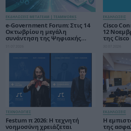
ΕΚΔΗΛΩΣΕΙΣ METATEAM | TEAMWORKS
ΕΚΔΗΛΩΣΕΙΣ
e-Government Forum: Στις 14
Cisco Conne
Οκτωβρίου η μεγάλη
12 Νοεμβρ
συνάντηση της Ψηφιακής
της Cisco
Διακυβέρνησης στην εποχή
31.07.2026
30.07.2026
μετά το RRF
ΤΕΧΝΟΛΟΓΙΕΣ
ΕΚΔΗΛΩΣΕΙΣ
Festum π 2026: Η τεχνητή
Η εμπιστ
νοημοσύνη χρειάζεται
της ασφα