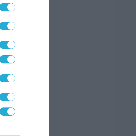
 να
της