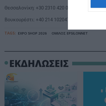
Θεσσαλονίκη: +30 2310 420 000
Βουκουρέστι: +40 214 102047, +40 214 108944
TAGS:
EXPO SHOP 2026
ΟΜΙΛΟΣ EPSILONNET
ΕΚΔΗΛΩΣΕΙΣ