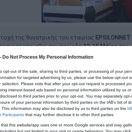
τοχή της θυγατρικής του εταιρίας
EPSILONNET
 πραγματοποιηθεί την περίοδο
12-15 Μάϊου
στο
τι, παρουσιάζοντας το ολοκληρωμένο οικοσύσ
 -
Do Not Process My Personal Information
to opt-out of the sale, sharing to third parties, or processing of your per
formation for targeted advertising by us, please use the below opt-out s
 εκθέσεις για την δυναμική αγορά του Retail στη
r selection. Please note that after your opt-out request is processed y
ων λύσεων τόσο σε πληροφοριακά συστήματα κα
eing interest-based ads based on personal information utilized by us or
λισμό και σχεδιασμό καταστημάτων. Με τη συμμ
disclosed to third parties prior to your opt-out. You may separately opt-
losure of your personal information by third parties on the IAB’s list of
εύει να ενισχύσει την παρουσία της στην τοπικ
. This information may also be disclosed by us to third parties on the
IA
, που υποστηρίζουν τον ψηφιακό μετασχηματισμ
Participants
that may further disclose it to other third parties.
τητα και τον βελτιωμένο έλεγχο σε όλο το φάσ
 that this website/app uses one or more Google services and may gath
including but not limited to your visit or usage behaviour. You may click 