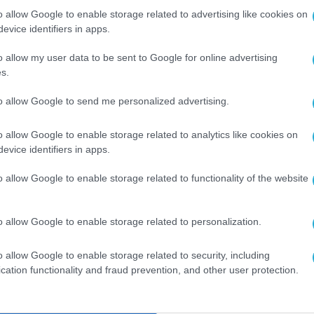
τουργικών δραστηριοτήτων, προσφέρει άμεση
o allow Google to enable storage related to advertising like cookies on
ζει τη διοίκηση στην παρακολούθηση δεικτών
evice identifiers in apps.
ατηγικής.
o allow my user data to be sent to Google for online advertising
s.
ούνται στην αγορά της Ρουμανίας και επιθυμούν
to allow Google to send me personalized advertising.
 PYLON Hybrid, καθώς και το σύνολο των λύσεων 
XPOSHOP 2026:
o allow Google to enable storage related to analytics like cookies on
evice identifiers in apps.
o allow Google to enable storage related to functionality of the website
o allow Google to enable storage related to personalization.
o allow Google to enable storage related to security, including
ύσεων Retail στα τηλέφωνα:
cation functionality and fraud prevention, and other user protection.