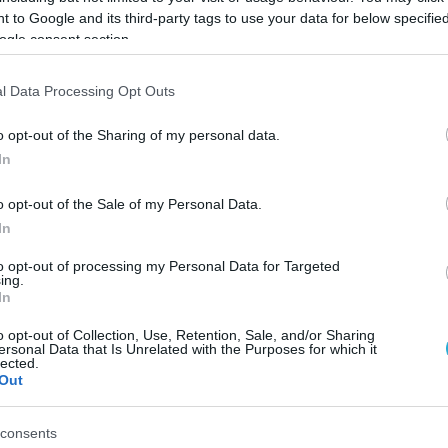
 to Google and its third-party tags to use your data for below specifi
ogle consent section.
στην Έκθεση δύο από τις κορυφαίες λύσεις
δη σημαντικό αριθμό εγκαταστάσεων στην αγορά 
l Data Processing Opt Outs
ις της τοπικής νομοθεσίας. Συγκεκριμένα:
o opt-out of the Sharing of my personal data.
In
o opt-out of the Sale of my Personal Data.
In
ιρήσεις λιανεμπορίου στη διαχείριση των εμπο
to opt-out of processing my Personal Data for Targeted
ows και στην αποτελεσματική διαχείριση των
ing.
In
 Η λύση καλύπτει τις ανάγκες εταιριών που
o opt-out of Collection, Use, Retention, Sale, and/or Sharing
ψηφιακά εργαλεία, προσαρμοσμένα στο ταχύτατα
ersonal Data that Is Unrelated with the Purposes for which it
lected.
ε εξειδίκευση στους κλάδους: MiniMarkets,
Out
ά, Λιανικό Εμπόριο, Εστίαση, TakeAway, Delivery
ERP πλατφόρμα
PYLON
Hybrid
επιτρέπει την κεντ
consents