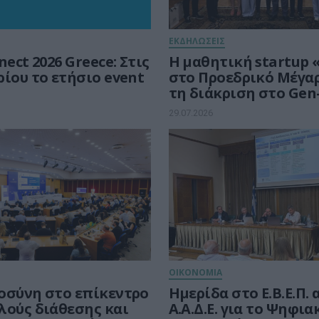
ΕΚΔΗΛΩΣΕΙΣ
ct 2026 Greece: Στις
Η μαθητική startup 
ίου το ετήσιο event
στο Προεδρικό Μέγα
τη διάκριση στο Gen-
29.07.2026
ΟΙΚΟΝΟΜΙΑ
οσύνη στο επίκεντρο
Ημερίδα στο Ε.Β.Ε.Π.
λούς διάθεσης και
Α.Α.Δ.Ε. για το Ψηφια