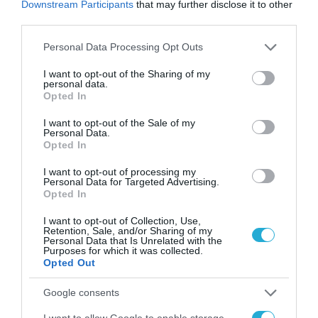
Downstream Participants
that may further disclose it to other
third parties.
ΣΤΕΛΕΧΗ
Please note that this website/app uses one or more Google
Personal Data Processing Opt Outs
services and may gather and store information including but
not limited to your visit or usage behaviour. You may click to
I want to opt-out of the Sharing of my
personal data.
grant or deny consent to Google and its third-party tags to
Opted In
use your data for below specified purposes in below Google
consent section.
I want to opt-out of the Sale of my
Personal Data.
Opted In
I want to opt-out of processing my
Personal Data for Targeted Advertising.
Opted In
I want to opt-out of Collection, Use,
Retention, Sale, and/or Sharing of my
Personal Data that Is Unrelated with the
Purposes for which it was collected.
ΣΥΝΕΝΤΕΥΞΕΙΣ
Opted Out
Σ. Καλαφάτης: «Η Τεχνητή Νοημοσύνη δεν
είναι απλώς μια νέα τεχνολογία, είναι μια
Google consents
νέα βιομηχανική επανάσταση»
I want to allow Google to enable storage