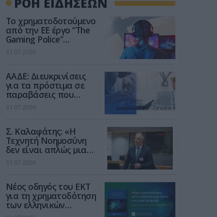
ΡΟΗ ΕΙΔΗΣΕΩΝ
Το χρηματοδοτούμενο
από την ΕΕ έργο “The
Gaming Police”
ενισχύει την ασφάλεια
31.07.2026
των παιδιών στο
διαδίκτυο
ΑΑΔΕ: Διευκρινίσεις
για τα πρόστιμα σε
παραβάσεις που
αφορούν τους ΦΗΜ
31.07.2026
Σ. Καλαφάτης: «Η
Τεχνητή Νοημοσύνη
δεν είναι απλώς μια
νέα τεχνολογία, είναι
31.07.2026
μια νέα βιομηχανική
επανάσταση»
Νέος οδηγός του ΕΚΤ
για τη χρηματοδότηση
των ελληνικών
επιχειρήσεων στον