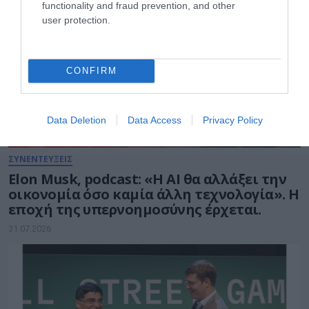
functionality and fraud prevention, and other
user protection.
CONFIRM
Data Deletion
Data Access
Privacy Policy
ΣΥΝΕΝΤΕΥΞΕΙΣ
Elon Musk, podcast: «Η AI θα αλλάξει την
οικονομία όσο καμία άλλη τεχνολογία». Η
εποχή της υπερνοημοσύνης έρχεται.
31.07.2026