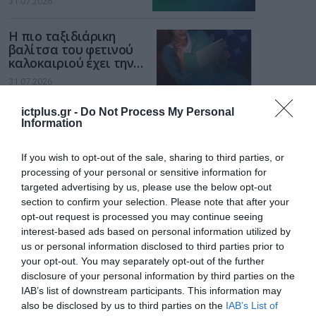
31.07.2026
χώρο της άμυνας
Η πιο ταξιδιάρικη
βαλίτσα του φετινού
καλοκαιριού έχει την
υπογραφή της Xiaomi
31.07.2026
ictplus.gr -
Do Not Process My Personal
ΟΛΗ Η ΡΟΗ ΕΙΔΗΣΕΩΝ
Information
If you wish to opt-out of the sale, sharing to third parties, or
processing of your personal or sensitive information for
targeted advertising by us, please use the below opt-out
section to confirm your selection. Please note that after your
opt-out request is processed you may continue seeing
interest-based ads based on personal information utilized by
us or personal information disclosed to third parties prior to
your opt-out. You may separately opt-out of the further
disclosure of your personal information by third parties on the
IAB’s list of downstream participants. This information may
also be disclosed by us to third parties on the
IAB’s List of