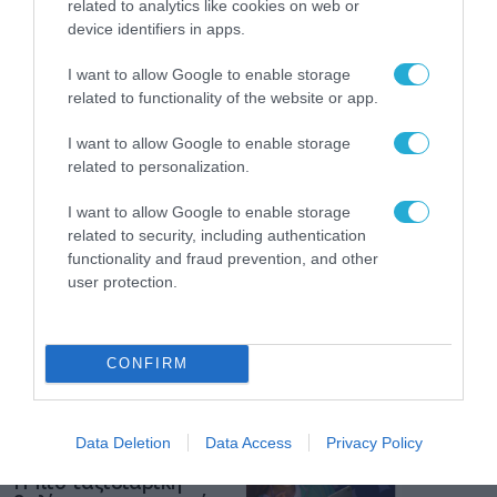
related to analytics like cookies on web or
Gaming Police”
device identifiers in apps.
ενισχύει την ασφάλεια
31.07.2026
των παιδιών στο
I want to allow Google to enable storage
διαδίκτυο
related to functionality of the website or app.
ΑΑΔΕ: Διευκρινίσεις
για τα πρόστιμα σε
παραβάσεις που
I want to allow Google to enable storage
αφορούν τους ΦΗΜ
related to personalization.
31.07.2026
I want to allow Google to enable storage
Σ. Καλαφάτης: «Η
related to security, including authentication
Τεχνητή Νοημοσύνη
functionality and fraud prevention, and other
δεν είναι απλώς μια
user protection.
νέα τεχνολογία, είναι
31.07.2026
μια νέα βιομηχανική
επανάσταση»
Νέος οδηγός του ΕΚΤ
CONFIRM
για τη χρηματοδότηση
των ελληνικών
επιχειρήσεων στον
31.07.2026
χώρο της άμυνας
Data Deletion
Data Access
Privacy Policy
Η πιο ταξιδιάρικη