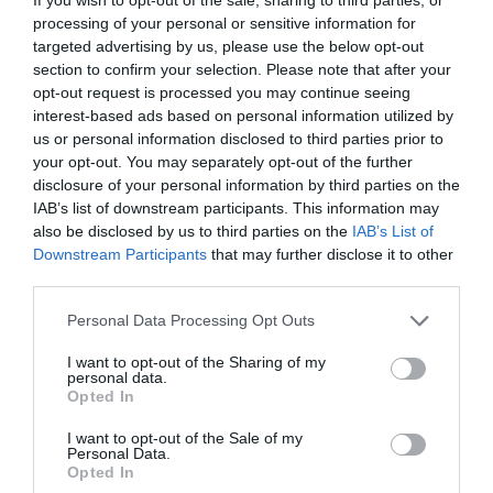
διαδικασιών, τη βέλτιστη διαχείριση των
processing of your personal or sensitive information for
δημόσιων πόρων και τη βελτίωση της
targeted advertising by us, please use the below opt-out
καθημερινής λειτουργίας της Δημόσιας
section to confirm your selection. Please note that after your
opt-out request is processed you may continue seeing
Διοίκησης.
interest-based ads based on personal information utilized by
us or personal information disclosed to third parties prior to
your opt-out. You may separately opt-out of the further
TAGS:
ΔΗΜΟΣΙΕΣ ΣΥΜΒΑΣΕΙΣ
ΟΠΣ ΕΣΗΔΗΣ
disclosure of your personal information by third parties on the
IAB’s list of downstream participants. This information may
also be disclosed by us to third parties on the
IAB’s List of
Downstream Participants
that may further disclose it to other
third parties.
Please note that this website/app uses one or more Google
Personal Data Processing Opt Outs
services and may gather and store information including but
not limited to your visit or usage behaviour. You may click to
I want to opt-out of the Sharing of my
personal data.
grant or deny consent to Google and its third-party tags to
Opted In
use your data for below specified purposes in below Google
consent section.
I want to opt-out of the Sale of my
Personal Data.
Opted In