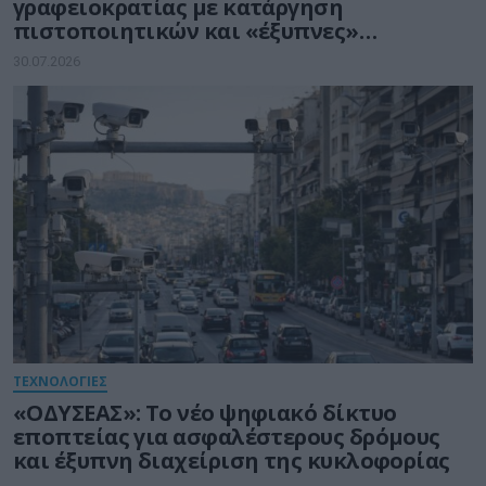
γραφειοκρατίας με κατάργηση
πιστοποιητικών και «έξυπνες»
διασταυρώσεις του Δημοσίου
30.07.2026
ΤΕΧΝΟΛΟΓΙΕΣ
«ΟΔΥΣΕΑΣ»: Το νέο ψηφιακό δίκτυο
εποπτείας για ασφαλέστερους δρόμους
και έξυπνη διαχείριση της κυκλοφορίας