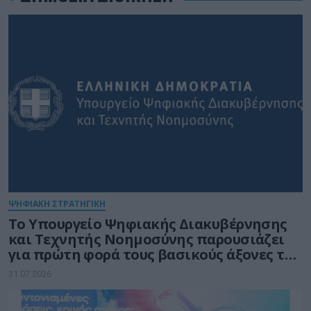
ΨΗΦΙΑΚΗ ΣΤΡΑΤΗΓΙΚΗ
Το Υπουργείο Ψηφιακής Διακυβέρνησης
και Τεχνητής Νοημοσύνης παρουσιάζει
για πρώτη φορά τους βασικούς άξονες του
νέου Εθνικού Διαστημικού Προγράμματος
31.07.2026