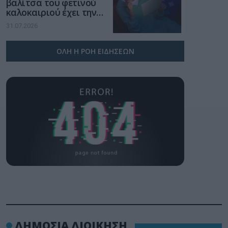
βαλίτσα του φετινού
καλοκαιριού έχει την
υπογραφή της Xiaomi
31.07.2026
ΟΛΗ Η ΡΟΗ ΕΙΔΗΣΕΩΝ
ΔΗΜΟΣΙΑ ΔΙΟΙΚΗΣΗ