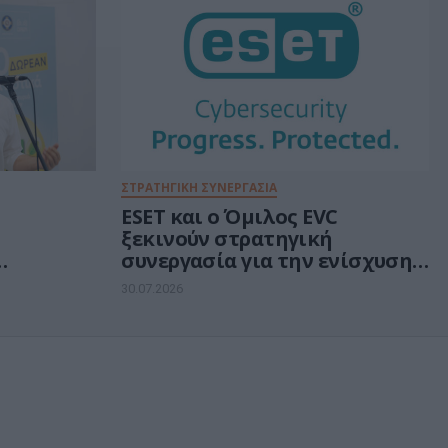
ΣΤΡΑΤΗΓΙΚΗ ΣΥΝΕΡΓΑΣΙΑ
ESET και ο Όμιλος EVC
ξεκινούν στρατηγική
συνεργασία για την ενίσχυση
rs για
της ανθεκτικότητας της
30.07.2026
ά
Ευρώπης στους τομείς
κυβερνοασφάλειας και
ενέργειας