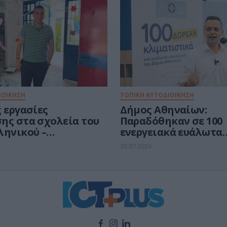
Νοημοσύνη
ΙΟΙΚΗΣΗ
ΤΟΠΙΚΗ ΑΥΤΟΔΙΟΙΚΗΣΗ
 εργασίες
Δήμος Αθηναίων:
ης στα σχολεία του
Παραδόθηκαν σε 100
ληνικού –
ενεργειακά ευάλωτα
πολης
νοικοκυριά τα vouche
30.07.2026
δωρεάν κλιματιστικ