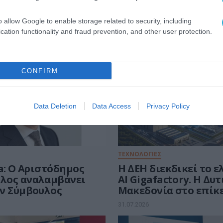
o allow Google to enable storage related to security, including
cation functionality and fraud prevention, and other user protection.
CONFIRM
Data Deletion
Data Access
Privacy Policy
ΤΕΧΝΟΛΟΓΙΕΣ
a: Ο Αριστόδημος
Η ΔΕΗ διεκδικεί το 
λος αναλαμβάνει
AI Gigafactory. Η Δυ
ν Σύμβουλος
Μακεδονία στο επίκ
ευρωπαϊκής μάχης τω
31.07.2026
ευρώ για την Τεχνητ