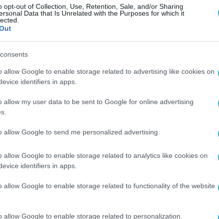
o opt-out of Collection, Use, Retention, Sale, and/or Sharing
ι μια διαδικτυακή εφαρμογή διαχείριση
ersonal Data that Is Unrelated with the Purposes for which it
lected.
ων φορμών για την τροφοδότηση με δεδομένα.
Out
consents
o allow Google to enable storage related to advertising like cookies on
evice identifiers in apps.
o allow my user data to be sent to Google for online advertising
s.
to allow Google to send me personalized advertising.
o allow Google to enable storage related to analytics like cookies on
evice identifiers in apps.
o allow Google to enable storage related to functionality of the website
o allow Google to enable storage related to personalization.