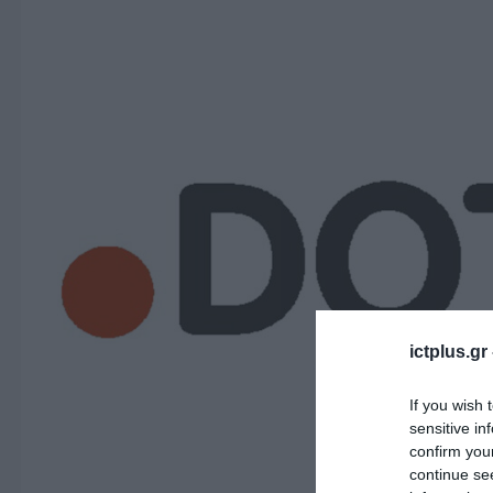
ictplus.gr
If you wish 
sensitive in
confirm you
continue se