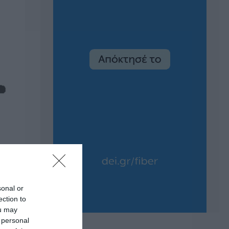
sonal or
ection to
ou may
 personal