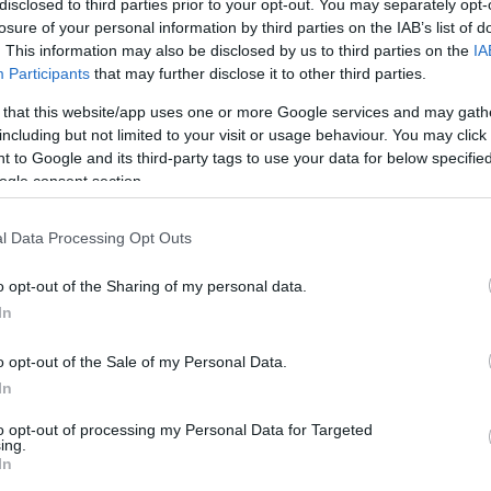
disclosed to third parties prior to your opt-out. You may separately opt-
losure of your personal information by third parties on the IAB’s list of
. This information may also be disclosed by us to third parties on the
IA
Participants
that may further disclose it to other third parties.
 that this website/app uses one or more Google services and may gath
including but not limited to your visit or usage behaviour. You may click 
απτυξιακή Ανώνυμη Εταιρεία Οργανισμών Το
 to Google and its third-party tags to use your data for below specifi
 τίτλο «
Πελοπόννησος Α.Ε.
» που αφορά στην π
ogle consent section.
ακής Βάσης Δεδομένων
» το οποίο εντάσσετα
ων»
και ειδικότερα στην
Υποδράση 5.1: «Δημιο
l Data Processing Opt Outs
 – αξιοποίησης – παρακολούθησης εντομολογι
o opt-out of the Sharing of my personal data.
αξιολόγηση των απαραίτητων παρεμβάσεων
In
μού και παρακολούθηση των επιπέδων κυκλοφ
o opt-out of the Sale of my Personal Data.
εια Πελοποννήσου»
σύμφωνα με την από 17/08
In
to opt-out of processing my Personal Data for Targeted
ing.
ατάλληλα παραμετροποιημένη Διαδικτυακή
In
α από διαφορετικές πηγές, ένα σύστημα υπο