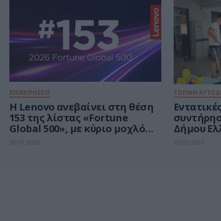
ΕΠΙΧΕΙΡΗΣΕΙΣ
ΤΟΠΙΚΗ ΑΥΤΟΔ
Η Lenovo ανεβαίνει στη θέση
Εντατικές
153 της λίστας «Fortune
συντήρησ
Global 500», με κύριο μοχλό
Δήμου Ελ
ανάπτυξης την Τεχνητή
Αργυρού
30.07.2026
30.07.2026
Νοημοσύνη