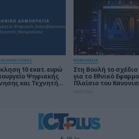
ια συγκεκριμένες
ες δικαιούχων
ΤΑΣΧΗΜΑΤΙΣΜΟΣ
ΝΟΜΟΘΕΣΙΑ
κληση 10 εκατ. ευρώ
Στη Βουλή το σχέδιο
πουργείο Ψηφιακής
για το Εθνικό Εφαρμ
νησης και Τεχνητής
Πλαίσιο του Κανονισ
ης για έργα
την Τεχνητή Νοημοσ
09.07.2026
ύ μετασχηματισμού
Act)
μους