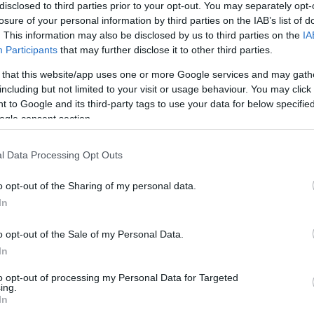
disclosed to third parties prior to your opt-out. You may separately opt-
ότι στους αστέρες νετρονίων – που έχουν τρομε
losure of your personal information by third parties on the IAB’s list of
. This information may also be disclosed by us to third parties on the
IA
κύματα από τους πόλους τους – το φως πρέπει
Participants
that may further disclose it to other third parties.
φωτόνια αναγκάζονται να ακολουθήσουν τον
 that this website/app uses one or more Google services and may gath
 παρατηρηθεί από τη Γη. Μάλιστα όταν δύο πάλ
including but not limited to your visit or usage behaviour. You may click 
πιταχύνονται και εκπέμπουν επίσης βαρυτικά κύ
 to Google and its third-party tags to use your data for below specifi
ogle consent section.
λληλα ωθεί σε συρρίκνωση της τροχιάς τους, κ
l Data Processing Opt Outs
ία και τις ΗΠΑ, με επικεφαλής τον καθηγητή Μ
o opt-out of the Sharing of my personal data.
τρονομίας Μαξ Πλανκ στη Βόννη, οι οποίοι έκα
In
ής
“Physical Review”
, έκαναν πολυετείς παρατηρή
o opt-out of the Sale of my Personal Data.
039A/B, το οποίο βρίσκεται σε απόσταση περίπ
In
ναι τόσο πυκνά που αν και έχουν περίπου 30%
to opt-out of processing my Personal Data for Targeted
ους δεν ξεπερνά τα 24 χιλιόμετρα.
ing.
In