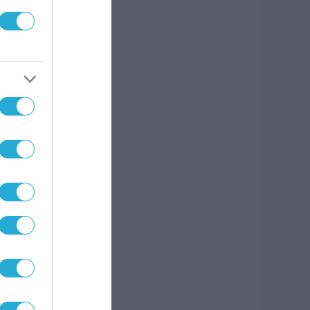
νια –
ρ
ε
 την
μένου
ρων.
η για
ία