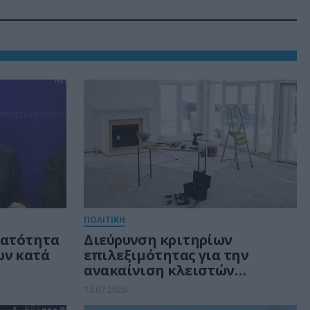
ΠΟΛΙΤΙΚΗ
νατότητα
Διεύρυνση κριτηρίων
ων κατά
επιλεξιμότητας για την
ανακαίνιση κλειστών
κατοικιών.
15.07.2026