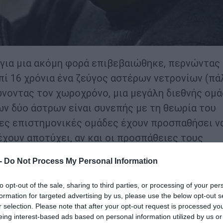
 για μια ακόμη φορά επιβεβαιώθηκε, περνώντας
ί 16 χρόνια ένα ζεύγος αστέρων νετρονίων (πά
ώνοντας τον χωροχρόνο, μια μεγάλη διεθνής ομά
ν δύο άστρων είναι συνεπής με τη θεωρία του
ρες επιστημονικές ομάδες έχουν προσπαθήσει ν
χουν αποτύχει, αν και οι προσπάθειες τους
ε ρωγμή στη συγκεκριμένη θεωρία θα ανοίξει ν
 -
Do Not Process My Personal Information
to opt-out of the sale, sharing to third parties, or processing of your per
τας πραγματική επανάσταση στη Φυσική, περιγρ
formation for targeted advertising by us, please use the below opt-out s
όνο. Αν κάτι έχει πολύ μεγάλη μάζα – όπως
r selection. Please note that after your opt-out request is processed y
eing interest-based ads based on personal information utilized by us or
μπυλώνει περισσότερο τον χωροχρόνο γύρω του