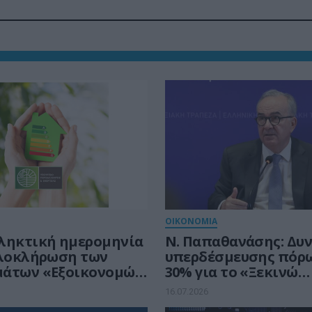
ΟΙΚΟΝΟΜΙΑ
ληκτική ημερομηνία
Ν. Παπαθανάσης: Δυ
ολοκλήρωση των
υπερδέσμευσης πόρ
μάτων «Εξοικονομώ
30% για το «Ξεκινώ
, 2025» και
Επιχειρηματικά»
16.07.2026
ομώ – Ανακαινίζω για