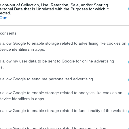
 τελικά θα συγκρουστούν σε 85 εκατομμύρια χρό
o opt-out of Collection, Use, Retention, Sale, and/or Sharing
ersonal Data that Is Unrelated with the Purposes for which it
λλου μέσα σε μόνο 147 λεπτά, κινούμενα με
lected.
Out
ων χιλιομέτρων την ώρα. Ταυτόχρονα τα πάλσα
ς, το ένα συμπληρώνοντας 44 περιστροφές ανά
consents
γό, μία περιστροφή κάθε 2,8 δευτερόλεπτα. Κάθ
o allow Google to enable storage related to advertising like cookies on
ίνα ραδιοκυμάτων φτάνει στη Γη, μεταφέροντας
evice identifiers in apps.
νομα του).
o allow my user data to be sent to Google for online advertising
s.
ια σε διάφορα μέρη του πλανήτη μας, οι
 πάλσαρ φτάνουν στη Γη αργότερα του αναμενο
to allow Google to send me personalized advertising.
 μεγάλη καμπύλωση του χωροχρόνου των δύο άστ
o allow Google to enable storage related to analytics like cookies on
ξηγείται σε ποσοστό 99,99% από τη θεωρία
evice identifiers in apps.
o allow Google to enable storage related to functionality of the website
ερα της θεωρίας του Αϊνστάιν και θέτει τον πήχ
ς. Η γενική σχετικότητα είναι η καλύτερη θεωρ
o allow Google to enable storage related to personalization.