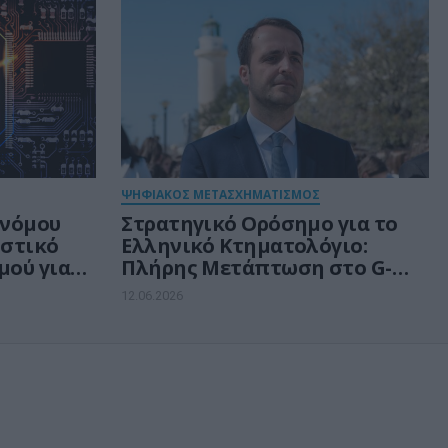
ΨΗΦΙΑΚΟΣ ΜΕΤΑΣΧΗΜΑΤΙΣΜΟΣ
 νόμου
Στρατηγικό Ορόσημο για το
οστικό
Ελληνικό Κτηματολόγιο:
μού για
Πλήρης Μετάπτωση στο G-
ύνη (AI
Cloud
12.06.2026