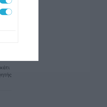
νική
έξη.
ση
ένη
 κάτι
γητής