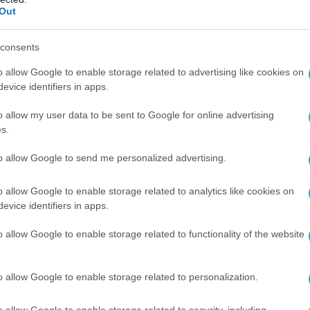
Out
. Απαιτεί ένα νέο μοντέλο λειτουργίας, πιο
consents
 λιγότερο σπάταλο και το κυριότερο, πιο κοντά
o allow Google to enable storage related to advertising like cookies on
κεντρωμένο μοντέλο διακυβέρνησης που θα
evice identifiers in apps.
υλώνες σχεδιασμού και υλοποίησης κρίσιμων
o allow my user data to be sent to Google for online advertising
αθημερινότητα του ίδιου του πολίτη.
s.
to allow Google to send me personalized advertising.
εων
o allow Google to enable storage related to analytics like cookies on
 με επιτυχία σε προηγμένες ευρωπαϊκές χώρες
evice identifiers in apps.
νται αποδεικνύονται αποδοτικές, όταν σχεδιάζ
o allow Google to enable storage related to functionality of the website
φονται τα προβλήματα που καλούνται να επιλύ
ρίσκεται η ανάγκη, δίπλα στον απλό πολίτη. Η
o allow Google to enable storage related to personalization.
την οικονομία της τα τελευταία χρόνια, εξακολ
ανταγωνιστικότητας και της παραγωγικότητας.
o allow Google to enable storage related to security, including