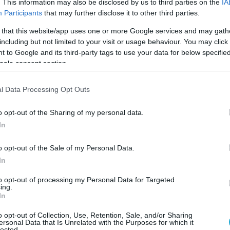
. This information may also be disclosed by us to third parties on the
IA
χουμε ακόμα καλύτερα αποτελέσματα και το μέρ
Participants
that may further disclose it to other third parties.
αυτής της χώρας. Γιατί καμία, μα καμία ανάπτυξ
 that this website/app uses one or more Google services and may gath
ορά στον κάθε πολίτη της πατρίδας μας. Κυρίες 
including but not limited to your visit or usage behaviour. You may click 
 to Google and its third-party tags to use your data for below specifi
κόνα και η θέση της Ελλάδας είναι ισχυρότερη σ
ogle consent section.
ως δεν πρέπει να εφησυχάζουμε. Βλέπουμε τις
 εξωγενείς παράγοντες και καταστάσεις, όπως 
l Data Processing Opt Outs
ό τέσσερα χρόνια, αλλά και η πρόσφατη σύγκρο
o opt-out of the Sharing of my personal data.
In
με ακόμα περισσότερες στα επόμενα χρόνια με
o opt-out of the Sale of my Personal Data.
πλανήτη. Γι’ αυτό είμαστε υποχρεωμένοι να μην
In
 εξελίξεις και να προσαρμοζόμαστε αναγκαστικ
to opt-out of processing my Personal Data for Targeted
ing.
κριμένο σχέδιο, με συγκεκριμένο όραμα, ώστε ν
In
α σε ευκαιρίες. Η αποτελεσματική αντιμετώπισ
o opt-out of Collection, Use, Retention, Sale, and/or Sharing
ον να στηρίζεται σε ένα αργό και γραφειοκρατ
ersonal Data that Is Unrelated with the Purposes for which it
lected.