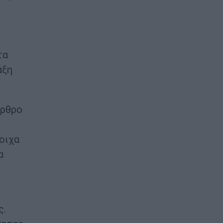
τα
άξη
άρθρο
οιχα
α
ς.