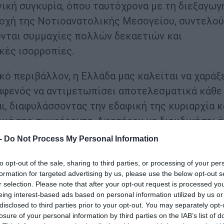
ονική συγκυρία, όπου ταυτόχρονα με τη διεξαγωγ
οχή της Νοτιοανατολικής Μεσογείου, συντελού
νται συμμαχίες πολλών δεκαετιών και
κές ισορροπίες.
ό περιβάλλον, η Ελλάδα μας καλείται να χαράξε
 αφενός να αντιμετωπίσει αποτελεσματικά κάθε
ι, διαφυλάσσοντας την εδαφική της κυριαρχία κ
κά της συμφέροντα. Αφετέρου να διεκδικήσει έ
υ δημιουργείται και να μπορέσει να συνεχίσει
 -
Do Not Process My Personal Information
λαγές και μεταρρυθμίσεις στο παραγωγικό της
to opt-out of the sale, sharing to third parties, or processing of your per
τους μας. Αυτός είναι ο μόνος σίγουρος και ασ
formation for targeted advertising by us, please use the below opt-out s
τα επόμενα χρόνια ταχύτερα.
r selection. Please note that after your opt-out request is processed y
eing interest-based ads based on personal information utilized by us or
τερες επενδύσεις σε παραγωγικούς κλάδους υ
disclosed to third parties prior to your opt-out. You may separately opt-
losure of your personal information by third parties on the IAB’s list of
παίδευση της νέας γενιάς, να ενισχύσουμε το