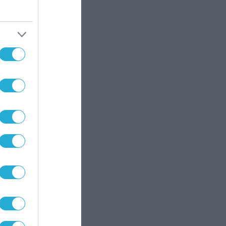
 στον
, που
ονται
σουν.
ουθεί