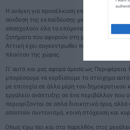
authenti
Η ανάγκη για προσέλκυση επενδύσεων, η δημ
σύνδεση της εκπαίδευσης με την αγορά εργασ
απασχολούν όλα τα επόμενα χρόνια. Αυτά τα ζ
ζητήματα που αφορούν στη μεγαλύτερη πρωτε
Αττική έχει συγκεντρωθεί περίπου το 50% τ
πλούτου της χώρας.
Γι’ αυτό και μας αφορά άμεσα ως Περιφέρεια.
μπορέσουμε να κερδίσουμε το στοίχημα αυτό
με επιτυχία σε άλλα μέρη του δημοκρατικού
εργαλείο ανάπτυξης σε ένα περιβάλλον που ο
περιορίζονται σε απλά διοικητικά όρια, αλλά
απαιτούν συντονισμό, κοινή στόχευση και κυ
Όπως έχω πει και στο παρελθόν, στις μεγάλ