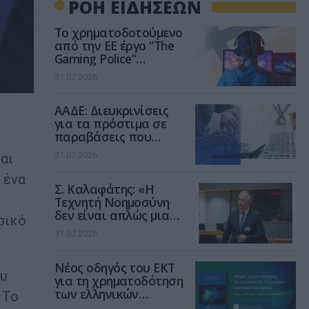
ΡΟΗ ΕΙΔΗΣΕΩΝ
Το χρηματοδοτούμενο
από την ΕΕ έργο “The
Gaming Police”
ενισχύει την ασφάλεια
31.07.2026
των παιδιών στο
διαδίκτυο
ΑΑΔΕ: Διευκρινίσεις
για τα πρόστιμα σε
παραβάσεις που
αφορούν τους ΦΗΜ
31.07.2026
αι
 ένα
Σ. Καλαφάτης: «Η
Τεχνητή Νοημοσύνη
δεν είναι απλώς μια
σικό
νέα τεχνολογία, είναι
31.07.2026
μια νέα βιομηχανική
επανάσταση»
Νέος οδηγός του ΕΚΤ
ου
για τη χρηματοδότηση
των ελληνικών
 Το
επιχειρήσεων στον