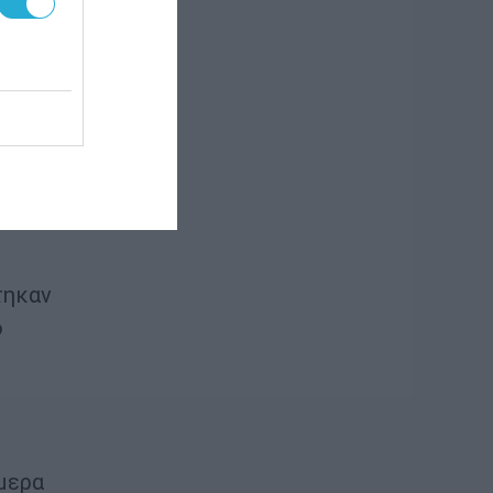
, η
ας
μενου
τηκαν
ο
μερα