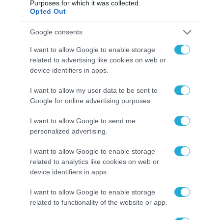
Purposes for which it was collected.
HotelBrain, InstaShop, Konva, NumberAI, Nova
Opted Out
Credit, Matternet, Miroculus, MTI, Orfium,
Google consents
Oseven Telematics, Papadimitriou, Pnoe,
I want to allow Google to enable storage
Pollfish, Raymetrics, Softomotive, Spotawheel,
related to advertising like cookies on web or
SYCHEM, Think Digital Group (TDG), Workable.
device identifiers in apps.
I want to allow my user data to be sent to
TAGS:
Google for online advertising purposes.
ENDEAVOR
INNOVATIVE
WORKINTECH
ΣΕΒ
GREECE
GREEKS
I want to allow Google to send me
personalized advertising.
I want to allow Google to enable storage
related to analytics like cookies on web or
device identifiers in apps.
I want to allow Google to enable storage
related to functionality of the website or app.