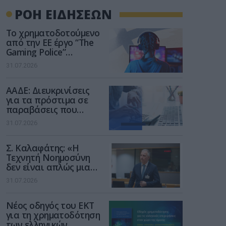
ΡΟΗ ΕΙΔΗΣΕΩΝ
Το χρηματοδοτούμενο
από την ΕΕ έργο “The
Gaming Police”
ενισχύει την ασφάλεια
31.07.2026
των παιδιών στο
διαδίκτυο
ΑΑΔΕ: Διευκρινίσεις
για τα πρόστιμα σε
παραβάσεις που
αφορούν τους ΦΗΜ
31.07.2026
Σ. Καλαφάτης: «Η
Τεχνητή Νοημοσύνη
δεν είναι απλώς μια
νέα τεχνολογία, είναι
31.07.2026
μια νέα βιομηχανική
επανάσταση»
Νέος οδηγός του ΕΚΤ
για τη χρηματοδότηση
των ελληνικών