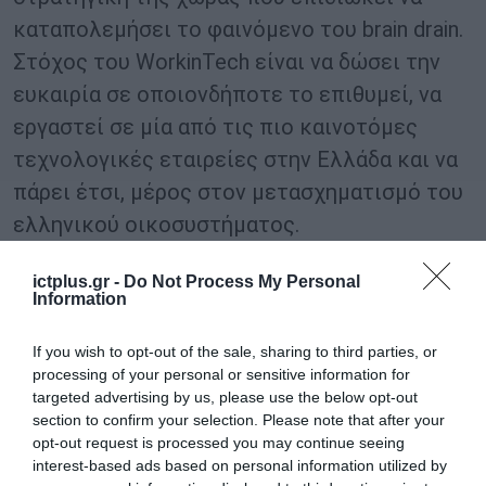
καταπολεμήσει το φαινόμενο του brain drain.
Στόχος του WorkinTech είναι να δώσει την
ευκαιρία σε οποιονδήποτε το επιθυμεί, να
εργαστεί σε μία από τις πιο καινοτόμες
τεχνολογικές εταιρείες στην Ελλάδα και να
πάρει έτσι, μέρος στον μετασχηματισμό του
ελληνικού οικοσυστήματος.
Συμπληρώνοντας μία απλή φόρμα, κάθε
ictplus.gr -
Do Not Process My Personal
ταλαντούχος, Έλληνας και μη, κάτοικος της
Information
Ελλάδας ή του εξωτερικού, μπορεί πλέον να
κάνει το επόμενο βήμα για την καριέρα του
If you wish to opt-out of the sale, sharing to third parties, or
processing of your personal or sensitive information for
στη χώρα μας.
targeted advertising by us, please use the below opt-out
section to confirm your selection. Please note that after your
Η Endeavor είναι ένας διεθνής μη
opt-out request is processed you may continue seeing
interest-based ads based on personal information utilized by
κερδοσκοπικός οργανισμός που επιλέγει και