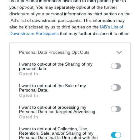
us or personal information disclosed to third parties prior to
στηρίζει ταχέως αναπτυσσόμενες
your opt-out. You may separately opt-out of the further
disclosure of your personal information by third parties on the
επιχειρήσεις ανά τον κόσμο με τη βοήθεια
IAB’s list of downstream participants. This information may
των κορυφαίων επιχειρηματικών ηγετών και
also be disclosed by us to third parties on the
IAB’s List of
επενδυτών παγκοσμίως. Από το 1997, έχουν
Downstream Participants
that may further disclose it to other
third parties.
επιλεγεί περισσότεροι από 2089 Endeavor
Please note that this website/app uses one or more Google
Entrepreneurs από 1200 εταιρείες
Personal Data Processing Opt Outs
services and may gather and store information including but
παγκοσμίως, οι οποίοι έχουν εξασφαλίσει
not limited to your visit or usage behaviour. You may click to
I want to opt-out of the Sharing of my
personal data.
περισσότερες από 4.1 εκατ. θέσεις εργασίας,
grant or deny consent to Google and its third-party tags to
Opted In
use your data for below specified purposes in below Google
ενώ το 2019 κατέγραψαν τζίρους άνω των 24
consent section.
I want to opt-out of the Sale of my
δισ. ευρώ. Από το 2012, που ξεκίνησε η
Personal Data.
Opted In
λειτουργία της Endeavor στην Ελλάδα,
I want to opt-out of processing my
υποστηρίζει 38 επιχειρηματίες, από 27
Personal Data for Targeted Advertising.
Opted In
εταιρείες: Blueground, Centaur, CHB –
Christodoulou Brothers, Dust & Cream, Ergon ,
I want to opt-out of Collection, Use,
Retention, Sale, and/or Sharing of my
FrezyDerm, Green Cola, Hellas Direct,
Personal Data that Is Unrelated with the