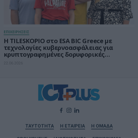
ΕΠΙΧΕΙΡΗΣΕΙΣ
Η TILESKOPIO στο ESA BIC Greece με
τεχνολογίες κυβερνοασφάλειας για
κρυπτογραφημένες δορυφορικές
επικοινωνίες
22.06.2026
ΤΑΥΤΟΤΗΤΑ
Η ΕΤΑΙΡΕΙΑ
Η ΟΜΑΔΑ