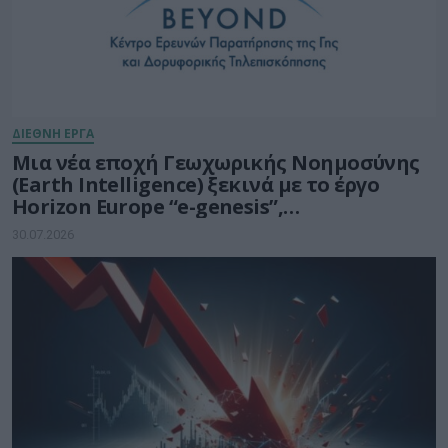
ΔΙΕΘΝΗ ΕΡΓΑ
Μια νέα εποχή Γεωχωρικής Νοημοσύνης
(Earth Intelligence) ξεκινά με το έργο
Horizon Europe “e-genesis”,
προϋπολογισμού 7,5 εκατ. ευρώ
30.07.2026