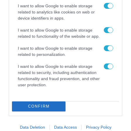
ΡΟΗ ΕΙΔΗΣΕΩΝ
I want to allow Google to enable storage
related to analytics like cookies on web or
Το χρηματοδοτούμενο
device identifiers in apps.
από την ΕΕ έργο “The
Gaming Police”
I want to allow Google to enable storage
ενισχύει την ασφάλεια
31.07.2026
των παιδιών στο
related to functionality of the website or app.
διαδίκτυο
ΑΑΔΕ: Διευκρινίσεις
I want to allow Google to enable storage
για τα πρόστιμα σε
related to personalization.
παραβάσεις που
αφορούν τους ΦΗΜ
I want to allow Google to enable storage
31.07.2026
related to security, including authentication
functionality and fraud prevention, and other
Σ. Καλαφάτης: «Η
user protection.
Τεχνητή Νοημοσύνη
δεν είναι απλώς μια
νέα τεχνολογία, είναι
31.07.2026
μια νέα βιομηχανική
CONFIRM
επανάσταση»
Νέος οδηγός του ΕΚΤ
για τη χρηματοδότηση
των ελληνικών
Data Deletion
Data Access
Privacy Policy