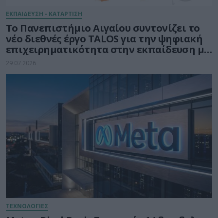
ΕΚΠΑΙΔΕΥΣΗ - ΚΑΤΑΡΤΙΣΗ
Το Πανεπιστήμιο Αιγαίου συντονίζει το
νέο διεθνές έργο TALOS για την ψηφιακή
επιχειρηματικότητα στην εκπαίδευση με
τη δύναμη της Τεχνητής Νοημοσύνης
29.07.2026
ΤΕΧΝΟΛΟΓΙΕΣ