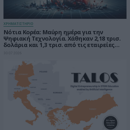
ΧΡΗΜΑΤΙΣΤΗΡΙΟ
Νότια Κορέα: Μαύρη ημέρα για την
Ψηφιακή Τεχνολογία. Χάθηκαν 2,18 τρισ.
δολάρια και 1,3 τρισ. από τις εταιρείες
ημιαγωγών
30.07.2026