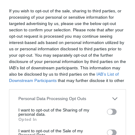
διοικητικές θέσεις Ανθρώπινου Δυναμικού
If you wish to opt-out of the sale, sharing to third parties, or
παρέμεινε αμετάβλητο στο 21%, ενώ το
processing of your personal or sensitive information for
targeted advertising by us, please use the below opt-out
ποσοστό των γυναικών σε θέσεις COO,
section to confirm your selection. Please note that after your
υποχώρησε κατά 5 ποσοστιαίες μονάδες,
opt-out request is processed you may continue seeing
interest-based ads based on personal information utilized by
στο 14%.
us or personal information disclosed to third parties prior to
your opt-out. You may separately opt-out of the further
TAGS:
disclosure of your personal information by third parties on the
CEO
GRANT THORNTON
ΓΥΝΑΙΚΕΙΟ ΕΠΙΧΕΙΡΕΙΝ
IAB’s list of downstream participants. This information may
also be disclosed by us to third parties on the
IAB’s List of
Downstream Participants
that may further disclose it to other
third parties.
Please note that this website/app uses one or more Google
Personal Data Processing Opt Outs
services and may gather and store information including but
not limited to your visit or usage behaviour. You may click to
I want to opt-out of the Sharing of my
personal data.
grant or deny consent to Google and its third-party tags to
Opted In
use your data for below specified purposes in below Google
consent section.
I want to opt-out of the Sale of my
Personal Data.