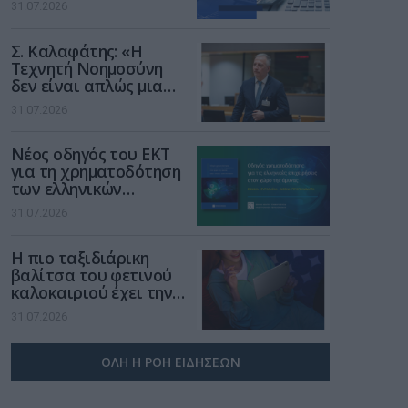
31.07.2026
Σ. Καλαφάτης: «Η
Τεχνητή Νοημοσύνη
δεν είναι απλώς μια
νέα τεχνολογία, είναι
31.07.2026
μια νέα βιομηχανική
επανάσταση»
Νέος οδηγός του ΕΚΤ
για τη χρηματοδότηση
των ελληνικών
επιχειρήσεων στον
31.07.2026
χώρο της άμυνας
Η πιο ταξιδιάρικη
βαλίτσα του φετινού
καλοκαιριού έχει την
υπογραφή της Xiaomi
31.07.2026
ΟΛΗ Η ΡΟΗ ΕΙΔΗΣΕΩΝ