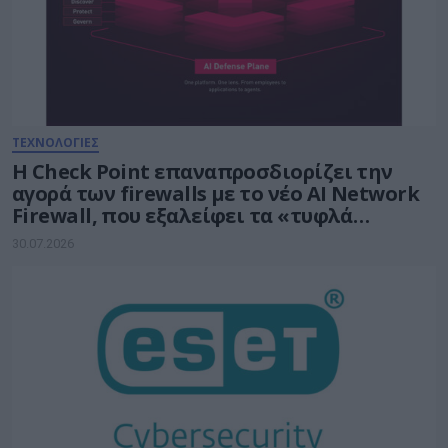
ΤΕΧΝΟΛΟΓΙΕΣ
Η Check Point επαναπροσδιορίζει την
αγορά των firewalls με το νέο AI Network
Firewall, που εξαλείφει τα «τυφλά
σημεία» της Τεχνητής Νοημοσύνης σε
30.07.2026
κάθε δίκτυο