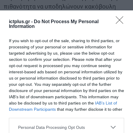
πιθανότητα να υποδηλώνουν κακόβουλη
πρόθεση, χωρίς να αυξάνεται υπερβολικά ο
ictplus.gr -
Do Not Process My Personal
αριθμός των ψευδώς θετικών ευρημάτων.
Information
«
Οι κυβερνοεγκληματίες δεν χρειάζονται
If you wish to opt-out of the sale, sharing to third parties, or
processing of your personal or sensitive information for
πάντοτε εξελιγμένο κακόβουλο λογισμικό για
targeted advertising by us, please use the below opt-out
να επιτύχουν τους στόχους τους. Σε πολλές
section to confirm your selection. Please note that after your
περιπτώσεις, τα νόμιμα εργαλεία διαχείρισης
opt-out request is processed you may continue seeing
interest-based ads based on personal information utilized by
συστημάτων και οι παραβιασμένοι λογαριασμοί
us or personal information disclosed to third parties prior to
εξακολουθούν να αποτελούν τον ταχύτερο και
your opt-out. You may separately opt-out of the further
disclosure of your personal information by third parties on the
αποτελεσματικότερο τρόπο διείσδυσης στο
IAB’s list of downstream participants. This information may
εσωτερικό ενός οργανισμού, χωρίς να γίνονται
also be disclosed by us to third parties on the
IAB’s List of
Downstream Participants
that may further disclose it to other
αντιληπτοί. Η διαχρονικότητα αυτών των
third parties.
τεχνικών αποδεικνύει ότι είναι απαραίτητο οι
Please note that this website/app uses one or more Google
οργανισμοί να έχουν μια ολοκληρωμένη εικόνα
Personal Data Processing Opt Outs
services and may gather and store information including but