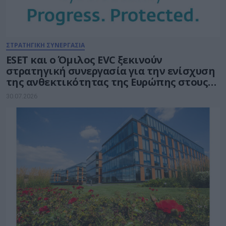
ΣΤΡΑΤΗΓΙΚΗ ΣΥΝΕΡΓΑΣΙΑ
ESET και ο Όμιλος EVC ξεκινούν
στρατηγική συνεργασία για την ενίσχυση
της ανθεκτικότητας της Ευρώπης στους
τομείς κυβερνοασφάλειας και ενέργειας
30.07.2026