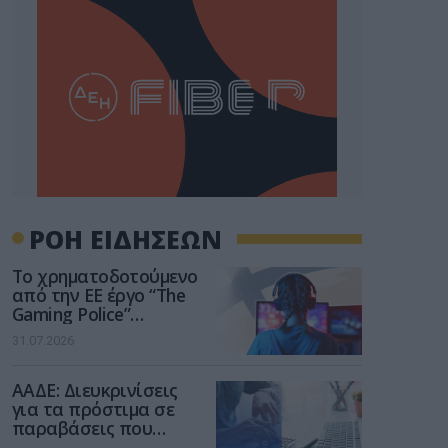
ΡΟΗ ΕΙΔΗΣΕΩΝ
Το χρηματοδοτούμενο
από την ΕΕ έργο “The
Gaming Police”
ενισχύει την ασφάλεια
31.07.2026
των παιδιών στο
διαδίκτυο
ΑΑΔΕ: Διευκρινίσεις
για τα πρόστιμα σε
παραβάσεις που
αφορούν τους ΦΗΜ