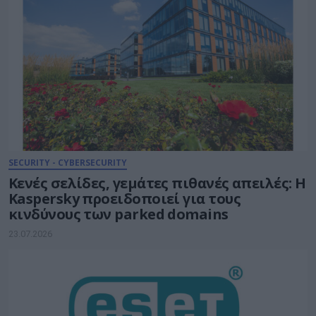
SECURITY - CYBERSECURITY
Κενές σελίδες, γεμάτες πιθανές απειλές: Η
Kaspersky προειδοποιεί για τους
κινδύνους των parked domains
23.07.2026