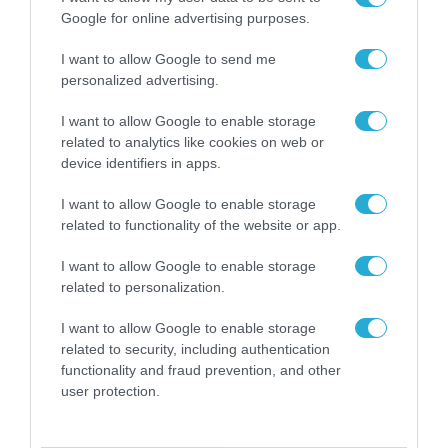
Για περισσότερες πληροφορίες σχετικά με
Google for online advertising purposes.
τις μεθόδους και τις τεχνικές των
I want to allow Google to send me
επιτιθέμενων, τα χαρακτηριστικά των
personalized advertising.
καταγεγραμμένων περιστατικών, καθώς και
I want to allow Google to enable storage
την κατανομή τους ανά γεωγραφική περιοχή
related to analytics like cookies on web or
και κλάδο δραστηριότητας, μπορείτε να
device identifiers in apps.
διαβάσετε
εδώ
ολόκληρη την έκθεση.
I want to allow Google to enable storage
related to functionality of the website or app.
[1]
Ο δείκτης επιτυχούς επιβεβαίωσης
απειλών δείχνει πόσες από τις ειδοποιήσεις
I want to allow Google to enable storage
related to personalization.
που δημιουργούνται για μια συγκεκριμένη
τεχνική του MITRE ATT&CK καταλήγουν
I want to allow Google to enable storage
related to security, including authentication
τελικά να χαρακτηριστούν ως πραγματικά
functionality and fraud prevention, and other
περιστατικά κακόβουλης δραστηριότητας.
user protection.
TAGS:
KASPERSKY