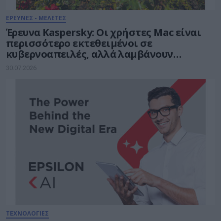
ΕΡΕΥΝΕΣ - ΜΕΛΕΤΕΣ
Έρευνα Kaspersky: Οι χρήστες Mac είναι
περισσότερο εκτεθειμένοι σε
κυβερνοαπειλές, αλλά λαμβάνουν
λιγότερα μέτρα προστασίας
30.07.2026
ΤΕΧΝΟΛΟΓΙΕΣ