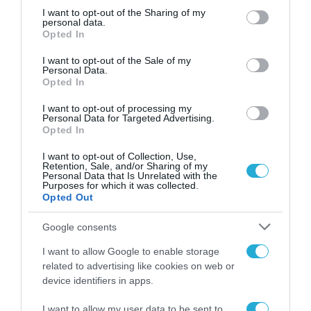
της συμπεριφοράς των επιτιθέμενων. Εξίσου
not limited to your visit or usage behaviour. You may click to
I want to opt-out of the Sharing of my
personal data.
grant or deny consent to Google and its third-party tags to
σημαντική είναι και η δυνατότητα συσχέτισης
Opted In
use your data for below specified purposes in below Google
ύποπτων δραστηριοτήτων σε διαφορετικά
consent section.
I want to opt-out of the Sale of my
στάδια μιας επίθεσης. Για την αντιμετώπιση
Personal Data.
Opted In
αυτών των προκλήσεων, οι επιχειρήσεις
I want to opt-out of processing my
μπορούν να ενισχύσουν την ασφάλειά τους με
Personal Data for Targeted Advertising.
Opted In
λύσεις όπως οι
Kaspersky
Managed
Detection
and
Response
και
Incident
Response
, οι οποίες
I want to opt-out of Collection, Use,
Retention, Sale, and/or Sharing of my
καλύπτουν ολόκληρο τον κύκλο διαχείρισης
Personal Data that Is Unrelated with the
Purposes for which it was collected.
περιστατικών — από την ανίχνευση απειλών
Opted Out
έως τη συνεχή προστασία και την
Google consents
αποκατάσταση»,
σχολιάζει ο Sergey Soldatov,
I want to allow Google to enable storage
επικεφαλής του Security Operations Center
related to advertising like cookies on web or
(SOC) της Kaspersky.
device identifiers in apps.
I want to allow my user data to be sent to