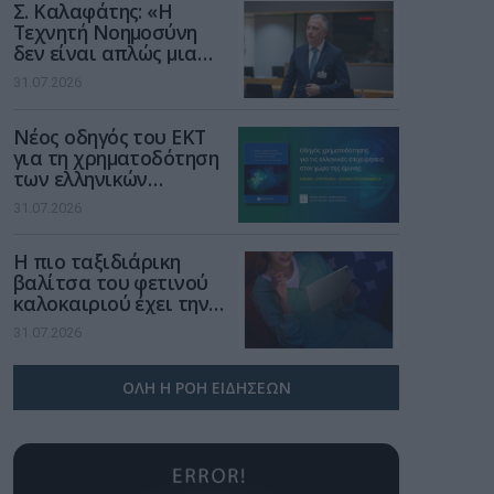
Σ. Καλαφάτης: «Η
Τεχνητή Νοημοσύνη
δεν είναι απλώς μια
νέα τεχνολογία, είναι
31.07.2026
μια νέα βιομηχανική
επανάσταση»
Νέος οδηγός του ΕΚΤ
για τη χρηματοδότηση
των ελληνικών
επιχειρήσεων στον
31.07.2026
χώρο της άμυνας
Η πιο ταξιδιάρικη
βαλίτσα του φετινού
καλοκαιριού έχει την
υπογραφή της Xiaomi
31.07.2026
ΟΛΗ Η ΡΟΗ ΕΙΔΗΣΕΩΝ