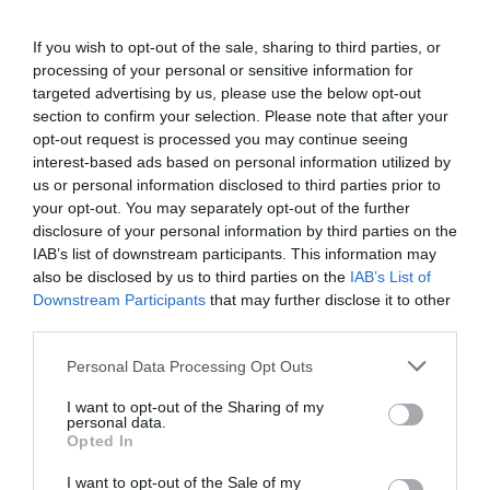
Η Season 2 εισάγει επίσης το
Sponsored
If you wish to opt-out of the sale, sharing to third parties, or
Survival
, ένα νέο πειραματικό mode
processing of your personal or sensitive information for
targeted advertising by us, please use the below opt-out
διαθέσιμο από τις 2 έως τις 9 Ιουνίου. Σε
section to confirm your selection. Please note that after your
αυτόν το asymmetric mode, μια ομάδα
opt-out request is processed you may continue seeing
εισέρχεται πρώτη στη νέα ζώνη Dire Marsh
interest-based ads based on personal information utilized by
us or personal information disclosed to third parties prior to
(Night) εξοπλισμένη με Sponsored Kits για να
your opt-out. You may separately opt-out of the further
εξερευνήσει και να συλλέξει loot,
disclosure of your personal information by third parties on the
IAB’s list of downstream participants. This information may
αντιμετωπίζοντας UESC και νέους εχθρούς
also be disclosed by us to third parties on the
IAB’s List of
που παραμονεύουν στις σκιές, πριν
Downstream Participants
that may further disclose it to other
third parties.
εισέλθουν οι Rooks που έχουν προστεθεί
στη ζώνη για να αναμετρηθούν για το
Please note that this website/app uses one or more Google
Personal Data Processing Opt Outs
services and may gather and store information including but
μοναδικό τελικό exfil.
not limited to your visit or usage behaviour. You may click to
I want to opt-out of the Sharing of my
personal data.
grant or deny consent to Google and its third-party tags to
Opted In
Επιπλέον, το πρώτο
Open
Play
Week
του
use your data for below specified purposes in below Google
consent section.
Marathon, που θα διαρκέσει από τις 2 έως τις
I want to opt-out of the Sale of my