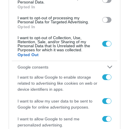
Personal Data.
9 Ιουνίου στο PlayStation 5, το Steam και το
Opted In
XBOX Series X|S*, έχει ήδη ξεκινήσει. Κατά τη
I want to opt-out of processing my
Personal Data for Targeted Advertising.
διάρκεια αυτής της εβδομάδας, μπορείτε να
Opted In
παίξετε το πλήρες παιχνίδι, ενώ
I want to opt-out of Collection, Use,
οποιαδήποτε πρόοδος επιτευχθεί θα
Retention, Sale, and/or Sharing of my
Personal Data that Is Unrelated with the
μεταφερθεί στη Season 2, όταν το
Purposes for which it was collected.
Opted Out
αγοράσετε.
Google consents
Για περισσότερες πληροφορίες σχετικά με
I want to allow Google to enable storage
το περιεχόμενο της Season 2 του Marathon,
related to advertising like cookies on web or
δείτε το Developer Insight
video
και το
blog
device identifiers in apps.
post
.
I want to allow my user data to be sent to
Google for online advertising purposes.
TAGS:
MARATHON
I want to allow Google to send me
personalized advertising.