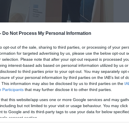
 -
Do Not Process My Personal Information
to opt-out of the sale, sharing to third parties, or processing of your per
ιονομική υπευθυνότητα και στην ενίσχυση της
formation for targeted advertising by us, please use the below opt-out s
γός Εθνικής Οικονομίας και Οικονομικών, Γιώρ
r selection. Please note that after your opt-out request is processed y
ου χαιρετισμό, και εκ μέρους του Υπουργού
eing interest-based ads based on personal information utilized by us or
disclosed to third parties prior to your opt-out. You may separately opt-
ς Αρχής Διαφάνειας, όπου παρουσιάστηκε η Έκθ
losure of your personal information by third parties on the IAB’s list of
2021 για το Σύστημα Εσωτερικού Ελέγχου σε φορ
. This information may also be disclosed by us to third parties on the
IA
Participants
that may further disclose it to other third parties.
 that this website/app uses one or more Google services and may gath
ομικών παρακολουθεί στενά την πορεία υλοποί
including but not limited to your visit or usage behaviour. You may click 
 to Google and its third-party tags to use your data for below specifi
ς χρηστής δημοσιονομικής διαχείρισης, και
ogle consent section.
ης της λογοδοσίας, διαφάνειας και