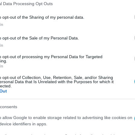
 συνεργασία με την Εθνική Αρχή Διαφάνειας κα
l Data Processing Opt Outs
 Κώτσηρας. Σημείωσε δε ότι «
η συντονισμένη αυ
o opt-out of the Sharing of my personal data.
 οι ελεγκτικές διαδικασίες γίνονται πιο επίσημες
In
 διευκολύνει την παρακολούθηση των δημοσιονομι
o opt-out of the Sale of my Personal Data.
In
ημοσιονομικών απαιτήσεων και προκλήσεων, ο
to opt-out of processing my Personal Data for Targeted
ing.
ς με τη μετάβαση σε ένα πιο ώριμο, υπεύθυνο 
In
φυπουργός Εθνικής Οικονομίας και Οικονομικών
o opt-out of Collection, Use, Retention, Sale, and/or Sharing
θή διαχείριση των δημόσιων πόρων, για την
ersonal Data that Is Unrelated with the Purposes for which it
lected.
και την καταπολέμηση της διαφθοράς. Είναι
Out
 των πολιτών στους θεσμούς και θεμέλιο της
consents
τικά.
o allow Google to enable storage related to advertising like cookies on
θως ο κ. Κώτσηρας, η χώρα μας έχει πετύχει π
evice identifiers in apps.
ή μεταρρυθμίσεων, με μέθοδο και στρατηγική