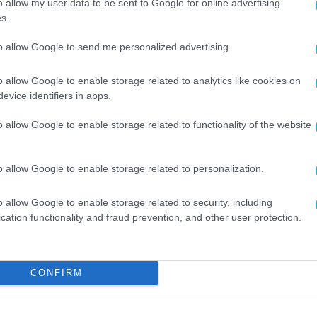
o allow my user data to be sent to Google for online advertising
ικής διαχείρισης και μέσω της διαδικασίας του
s.
αυτής της συντονισμένης μεταρρυθμιστικής πολιτ
to allow Google to send me personalized advertising.
οτάκη, αποτελεί μέρος της ενίσχυσης της
σης της θεσμικής λειτουργίας του κράτους και της
o allow Google to enable storage related to analytics like cookies on
evice identifiers in apps.
o allow Google to enable storage related to functionality of the website
ιτικής, ο εσωτερικός έλεγχος αποδεικνύεται
 των φορολογικών αρχών και την ενίσχυση της
o allow Google to enable storage related to personalization.
γός Εθνικής Οικονομίας και Οικονομικών,
 το τελευταίο διάστημα για την καταπολέμηση 
o allow Google to enable storage related to security, including
cation functionality and fraud prevention, and other user protection.
ην αύξηση των εσόδων του κράτους, αλλά και στ
ω της επιστροφής των επιπλέον πόρων στους
CONFIRM