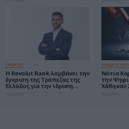
31.07.2026
31.07.2026
ΤΡΑΠΕΖΕΣ
ΧΡΗΜΑΤΙΣΤΗΡΙ
Η Revolut Bank λαμβάνει την
Νότια Κο
έγκριση της Τράπεζας της
την Ψηφι
Ελλάδος για την ίδρυση
Χάθηκαν 2
ελληνικού υποκαταστήματος
1,3 τρισ. 
31.07.2026
30.07.2026
και ορίζει τον Βασίλη
ημιαγωγ
Αμεράνη Γενικό Διευθυντή