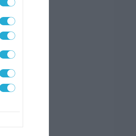
ικής
της
ην