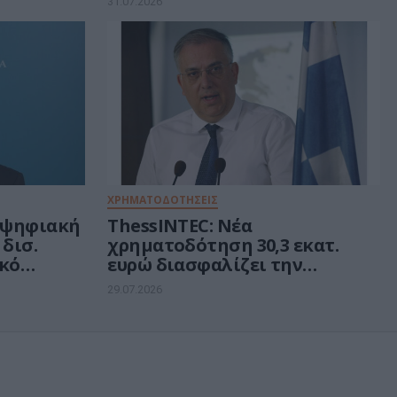
31.07.2026
κού
υπουργούς
μματος
ΧΡΗΜΑΤΟΔΟΤΗΣΕΙΣ
α ψηφιακή
ThessINTEC: Νέα
δισ.
χρηματοδότηση 30,3 εκατ.
ικό
ευρώ διασφαλίζει την
υλοποίηση του Τεχνολογικού
29.07.2026
Πάρκου 4ης γενιάς