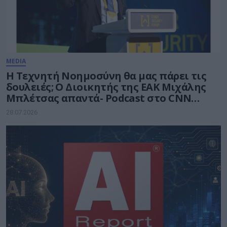
MEDIA
Η Τεχνητή Νοημοσύνη θα μας πάρει τις
δουλειές; Ο Διοικητής της ΕΑΚ Μιχάλης
Μπλέτσας απαντά- Podcast στο CNN
Greece
28.07.2026