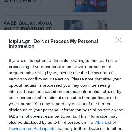
Gaming Police”
ενισχύει την ασφάλεια
31.07.2026
των παιδιών στο
διαδίκτυο
ΑΑΔΕ: Διευκρινίσεις
για τα πρόστιμα σε
παραβάσεις που
αφορούν τους ΦΗΜ
ictplus.gr -
Do Not Process My Personal
31.07.2026
Information
Σ. Καλαφάτης: «Η
If you wish to opt-out of the sale, sharing to third parties, or
Τεχνητή Νοημοσύνη
δεν είναι απλώς μια
processing of your personal or sensitive information for
νέα τεχνολογία, είναι
targeted advertising by us, please use the below opt-out
31.07.2026
μια νέα βιομηχανική
section to confirm your selection. Please note that after your
επανάσταση»
opt-out request is processed you may continue seeing
Νέος οδηγός του ΕΚΤ
interest-based ads based on personal information utilized by
για τη χρηματοδότηση
us or personal information disclosed to third parties prior to
των ελληνικών
your opt-out. You may separately opt-out of the further
επιχειρήσεων στον
31.07.2026
disclosure of your personal information by third parties on the
χώρο της άμυνας
IAB’s list of downstream participants. This information may
also be disclosed by us to third parties on the
IAB’s List of
Η πιο ταξιδιάρικη
βαλίτσα του φετινού
Downstream Participants
that may further disclose it to other