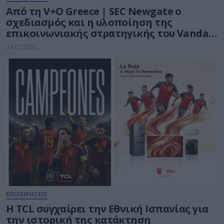
Από τη V+O Greece | SEC Newgate ο
σχεδιασμός και η υλοποίηση της
επικοινωνιακής στρατηγικής του Vanda
Pharmaceuticals Athens Open WTA 250
24.07.2026
ΕΠΙΧΕΙΡΗΣΕΙΣ
Η TCL συγχαίρει την Εθνική Ισπανίας για
την ιστορική της κατάκτηση