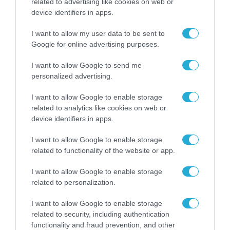
related to advertising like cookies on web or
device identifiers in apps.
I want to allow my user data to be sent to
Google for online advertising purposes.
I want to allow Google to send me
personalized advertising.
I want to allow Google to enable storage
related to analytics like cookies on web or
device identifiers in apps.
I want to allow Google to enable storage
MEDIA
related to functionality of the website or app.
Η 3η σεζόν του «Lioness» με την Ζόε
Σαλντάνα και το «Scream 7» με την
I want to allow Google to enable storage
Κόρτνεϊ Κοξ έρχονται τον Αύγουστο στην
related to personalization.
COSMOTE TV
30.07.2026
I want to allow Google to enable storage
related to security, including authentication
functionality and fraud prevention, and other