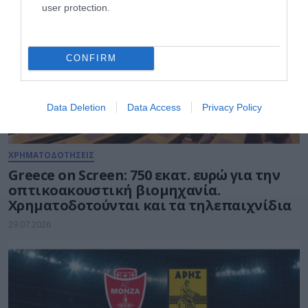
user protection.
CONFIRM
Data Deletion
Data Access
Privacy Policy
ΧΡΗΜΑΤΟΔΟΤΗΣΕΙΣ
Greece on Screen: 750 εκατ. ευρώ για την
οπτικοακουστική βιομηχανία.
Χρηματοδοτούνται και τα τηλεπαιχνίδια
29.07.2026