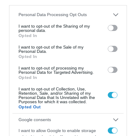
καλοκαιριού έχει την
third parties.
υπογραφή της Xiaomi
31.07.2026
Please note that this website/app uses one or more Google
Personal Data Processing Opt Outs
services and may gather and store information including but
ΟΛΗ Η ΡΟΗ ΕΙΔΗΣΕΩΝ
not limited to your visit or usage behaviour. You may click to
I want to opt-out of the Sharing of my
personal data.
grant or deny consent to Google and its third-party tags to
Opted In
use your data for below specified purposes in below Google
consent section.
I want to opt-out of the Sale of my
Personal Data.
Opted In
I want to opt-out of processing my
Personal Data for Targeted Advertising.
Opted In
I want to opt-out of Collection, Use,
Retention, Sale, and/or Sharing of my
Personal Data that Is Unrelated with the
Purposes for which it was collected.
Opted Out
Google consents
MEDIA
I want to allow Google to enable storage