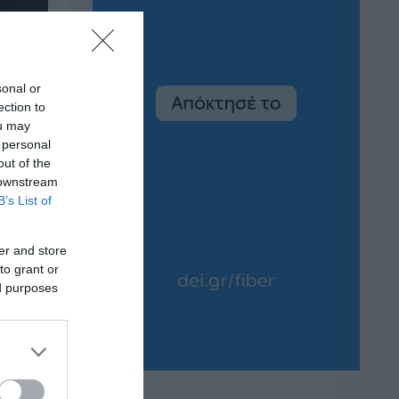
sonal or
ection to
ou may
 personal
out of the
 downstream
B’s List of
er and store
to grant or
ed purposes