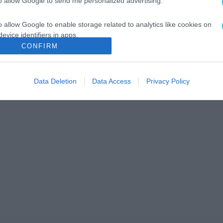
to allow Google to send me personalized advertising.
o allow Google to enable storage related to analytics like cookies on
evice identifiers in apps.
CONFIRM
o allow Google to enable storage related to functionality of the website
Data Deletion
Data Access
Privacy Policy
o allow Google to enable storage related to personalization.
o allow Google to enable storage related to security, including
cation functionality and fraud prevention, and other user protection.