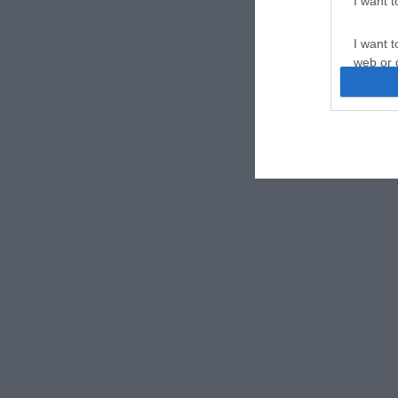
I want 
I want t
web or d
I want t
or app.
I want t
I want t
authenti