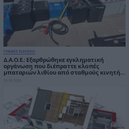
ΓΕΝΙΚΕΣ ΕΙΔΗΣΕΙΣ
Δ.Α.Ο.Ε.: Εξαρθρώθηκε εγκληματική
οργάνωση που διέπραττε κλοπές
μπαταριών λιθίου από σταθμούς κινητής
τηλεφωνίας
26.06.2026