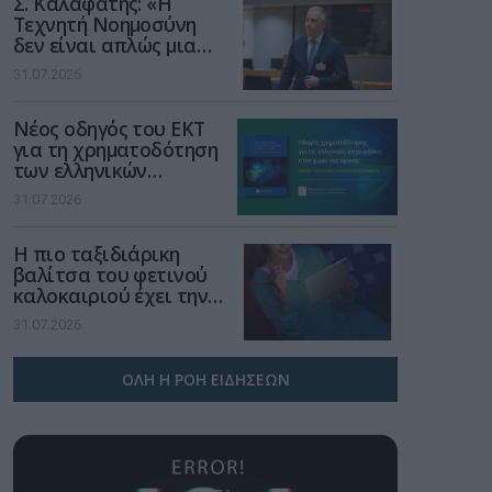
Σ. Καλαφάτης: «Η
Τεχνητή Νοημοσύνη
δεν είναι απλώς μια
νέα τεχνολογία, είναι
31.07.2026
μια νέα βιομηχανική
επανάσταση»
Νέος οδηγός του ΕΚΤ
για τη χρηματοδότηση
των ελληνικών
επιχειρήσεων στον
31.07.2026
χώρο της άμυνας
Η πιο ταξιδιάρικη
βαλίτσα του φετινού
καλοκαιριού έχει την
υπογραφή της Xiaomi
31.07.2026
ΟΛΗ Η ΡΟΗ ΕΙΔΗΣΕΩΝ