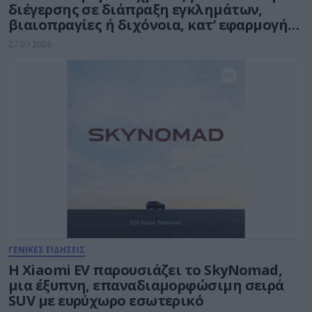
διέγερσης σε διάπραξη εγκλημάτων,
βιαιοπραγίες ή διχόνοια, κατ’ εφαρμογή
της Ευρωπαϊκής Πράξης για τις Ψηφιακές
27.07.2026
Υπηρεσίες – Digital Services Act (DSA)
ΓΕΝΙΚΕΣ ΕΙΔΗΣΕΙΣ
Η Xiaomi EV παρουσιάζει το SkyNomad,
μια έξυπνη, επαναδιαμορφώσιμη σειρά
SUV με ευρύχωρο εσωτερικό