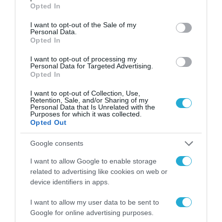
grant or deny consent to Google and its third-party tags to
Opted In
ασφάλεια, αντιμετωπίζοντας τις
use your data for below specified purposes in below Google
εγκληματικές οργανώσεις με
consent section.
I want to opt-out of the Sale of my
Personal Data.
αποφασιστικότητα και αποτελεσματικότητα,
Opted In
ενώ, παράλληλα, συμβάλλει στην εμπέδωση
I want to opt-out of processing my
Personal Data for Targeted Advertising.
αισθήματος ασφαλείας και εμπιστοσύνης
Opted In
των πολιτών.
I want to opt-out of Collection, Use,
Retention, Sale, and/or Sharing of my
Δείτε την Παρουσίαση με σημαντικές
Personal Data that Is Unrelated with the
Purposes for which it was collected.
υποθέσεις που χειρίστηκαν οι Υπηρεσίες
Opted Out
Ασφαλείας κατά το έτος 2024, καθώς και τα
Google consents
κύρια χαρακτηριστικά της νέας Υπηρεσίας
I want to allow Google to enable storage
εδώ.
related to advertising like cookies on web or
device identifiers in apps.
TAGS:
Δ.Α.Ο.Ε.
I want to allow my user data to be sent to
Google for online advertising purposes.