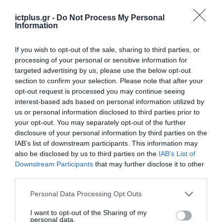
Υποδιεύθυνση Πληροφοριών και Ειδικών
ictplus.gr -
Do Not Process My Personal
Information
Δράσεων και
Υποδιεύθυνση Διοικητικής Υποστήριξης.
If you wish to opt-out of the sale, sharing to third parties, or
processing of your personal or sensitive information for
Παράλληλα, ξεκινά η λειτουργία και της
targeted advertising by us, please use the below opt-out
section to confirm your selection. Please note that after your
Υποδιεύθυνσης Αντιμετώπισης
opt-out request is processed you may continue seeing
Οργανωμένου Εγκλήματος Βορείου Ελλάδος
interest-based ads based on personal information utilized by
us or personal information disclosed to third parties prior to
(Δ.Α.Ο.Ε.Β.Ε.), με έδρα τη Θεσσαλονίκη, καθώς
your opt-out. You may separately opt-out of the further
και του Τμήματος Αντιμετώπισης
disclosure of your personal information by third parties on the
IAB’s list of downstream participants. This information may
Οργανωμένου Εγκλήματος Κρήτης (Τ.Α.Ο.Ε.Κ.),
also be disclosed by us to third parties on the
IAB’s List of
με έδρα το Ηράκλειο Κρήτης.
Downstream Participants
that may further disclose it to other
third parties.
Η Ελληνική Αστυνομία, με τη λειτουργία της
Please note that this website/app uses one or more Google
Personal Data Processing Opt Outs
νέας Διεύθυνσης, ενισχύει τη δυνατότητά
services and may gather and store information including but
not limited to your visit or usage behaviour. You may click to
I want to opt-out of the Sharing of my
της να προστατεύει τη δημόσια τάξη και
personal data.