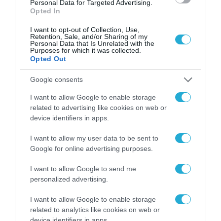
Personal Data for Targeted Advertising.
Opted In
Το χρηματοδοτούμενο
από την ΕΕ έργο “The
I want to opt-out of Collection, Use,
Gaming Police”
Retention, Sale, and/or Sharing of my
ενισχύει την ασφάλεια
Personal Data that Is Unrelated with the
31.07.2026
Purposes for which it was collected.
των παιδιών στο
Opted Out
διαδίκτυο
ΑΑΔΕ: Διευκρινίσεις
Google consents
για τα πρόστιμα σε
παραβάσεις που
I want to allow Google to enable storage
αφορούν τους ΦΗΜ
31.07.2026
related to advertising like cookies on web or
device identifiers in apps.
Σ. Καλαφάτης: «Η
Τεχνητή Νοημοσύνη
I want to allow my user data to be sent to
δεν είναι απλώς μια
Google for online advertising purposes.
νέα τεχνολογία, είναι
31.07.2026
μια νέα βιομηχανική
I want to allow Google to send me
επανάσταση»
personalized advertising.
Νέος οδηγός του ΕΚΤ
για τη χρηματοδότηση
I want to allow Google to enable storage
των ελληνικών
related to analytics like cookies on web or
επιχειρήσεων στον
31.07.2026
device identifiers in apps.