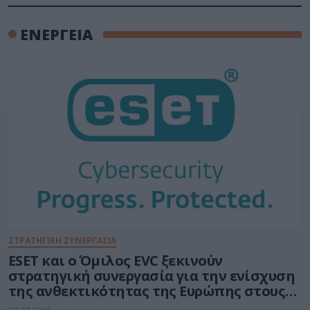
ΕΝΕΡΓΕΙΑ
ΣΤΡΑΤΗΓΙΚΗ ΣΥΝΕΡΓΑΣΙΑ
ESET και ο Όμιλος EVC ξεκινούν
στρατηγική συνεργασία για την ενίσχυση
της ανθεκτικότητας της Ευρώπης στους
τομείς κυβερνοασφάλειας και ενέργειας