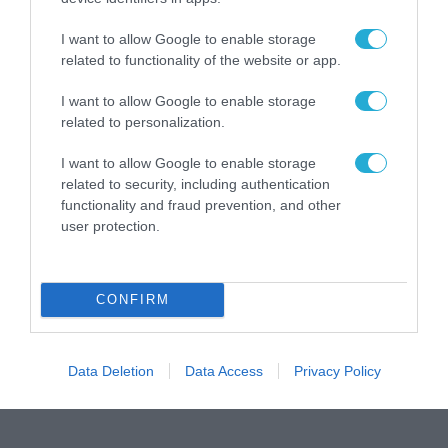
χώρο της άμυνας
Η πιο ταξιδιάρικη
I want to allow Google to enable storage
βαλίτσα του φετινού
related to functionality of the website or app.
καλοκαιριού έχει την
υπογραφή της Xiaomi
I want to allow Google to enable storage
31.07.2026
related to personalization.
ΟΛΗ Η ΡΟΗ ΕΙΔΗΣΕΩΝ
I want to allow Google to enable storage
related to security, including authentication
functionality and fraud prevention, and other
user protection.
CONFIRM
Data Deletion
Data Access
Privacy Policy