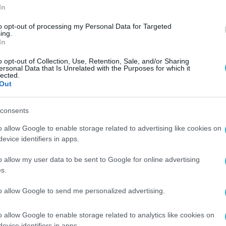
In
ΧΡΗΜΑΤΙΣΤΗΡΙΟ
to opt-out of processing my Personal Data for Targeted
Η Safe Bulkers, Inc. εισάγεται στ
ing.
In
το
Euronext
o opt-out of Collection, Use, Retention, Sale, and/or Sharing
02.06.2026
ersonal Data that Is Unrelated with the Purposes for which it
lected.
Out
consents
o allow Google to enable storage related to advertising like cookies on
evice identifiers in apps.
o allow my user data to be sent to Google for online advertising
s.
to allow Google to send me personalized advertising.
o allow Google to enable storage related to analytics like cookies on
evice identifiers in apps.