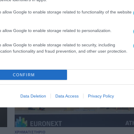
ΧΡΗΜΑΤΙΣΤΗΡΙΟ
o allow Google to enable storage related to functionality of the website
Εισαγωγή Νέων Μετοχών της Δ
ch
26.05.2026
o allow Google to enable storage related to personalization.
o allow Google to enable storage related to security, including
cation functionality and fraud prevention, and other user protection.
CONFIRM
Data Deletion
Data Access
Privacy Policy
ΧΡΗΜΑΤΙΣΤΗΡΙΟ