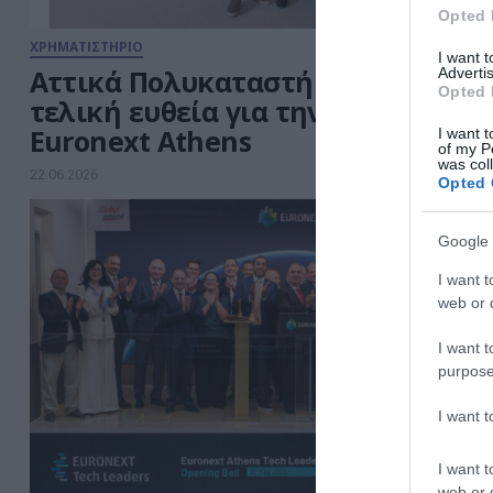
Opted 
ΧΡΗΜΑΤΙΣΤΗΡΙΟ
I want 
Αττικά Πολυκαταστήματα: Στην
Advertis
Opted 
τελική ευθεία για την εισαγωγή σ
Euronext Athens
I want t
of my P
was col
22.06.2026
Opted 
Google 
I want t
web or d
I want t
purpose
I want 
I want t
web or d