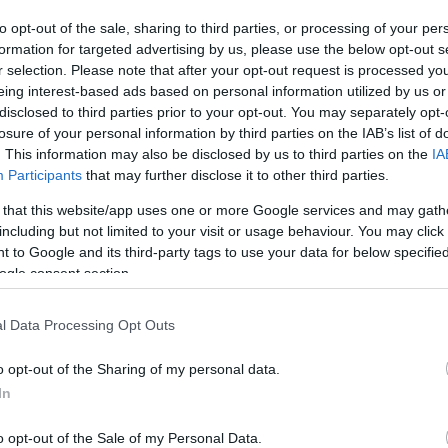
to opt-out of the sale, sharing to third parties, or processing of your per
formation for targeted advertising by us, please use the below opt-out s
ΧΡΗΜΑΤΙΣΤΗΡΙΟ
r selection. Please note that after your opt-out request is processed y
Αύξηση μετοχικού κεφαλαίου
eing interest-based ads based on personal information utilized by us or
disclosed to third parties prior to your opt-out. You may separately opt-
ΑΔΜΗΕ Συμμετοχών
losure of your personal information by third parties on the IAB’s list of
. This information may also be disclosed by us to third parties on the
IA
25.06.2026
Participants
that may further disclose it to other third parties.
 that this website/app uses one or more Google services and may gath
including but not limited to your visit or usage behaviour. You may click 
 to Google and its third-party tags to use your data for below specifi
ogle consent section.
l Data Processing Opt Outs
o opt-out of the Sharing of my personal data.
In
o opt-out of the Sale of my Personal Data.