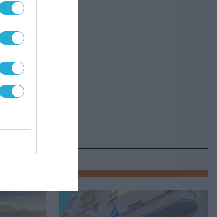
και
θνή