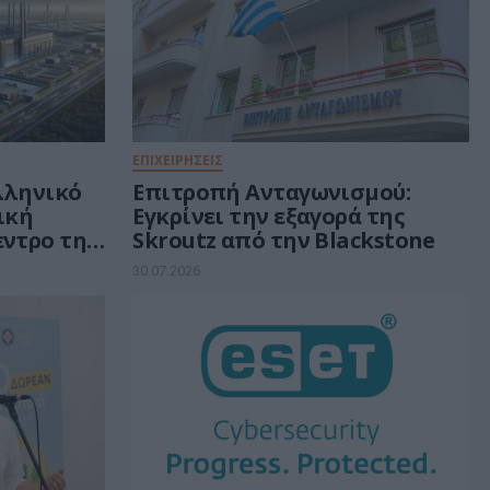
ΕΠΙΧΕΙΡΗΣΕΙΣ
ελληνικό
Επιτροπή Ανταγωνισμού:
τική
Εγκρίνει την εξαγορά της
εντρο της
Skroutz από την Blackstone
ν 30 δισ.
30.07.2026
ή