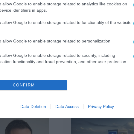
o allow Google to enable storage related to analytics like cookies on
της Safe Bulkers, Inc., δήλωσε:
evice identifiers in apps.
fe Bulkers, για τη ναυτιλιακή κοινότητα ευρύτερα 
o allow Google to enable storage related to functionality of the website
α και πιο σημαντικό διεθνές χρηματοοικονομικό και
αιρία να αποκτήσει πρόσβαση σε μία ευρεία βάση
o allow Google to enable storage related to personalization.
στη μετατροπή της Αθήνας σε έναν κορυφαίο διε
πλατφόρμας της Euronext.»
o allow Google to enable storage related to security, including
cation functionality and fraud prevention, and other user protection.
CONFIRM
Data Deletion
Data Access
Privacy Policy