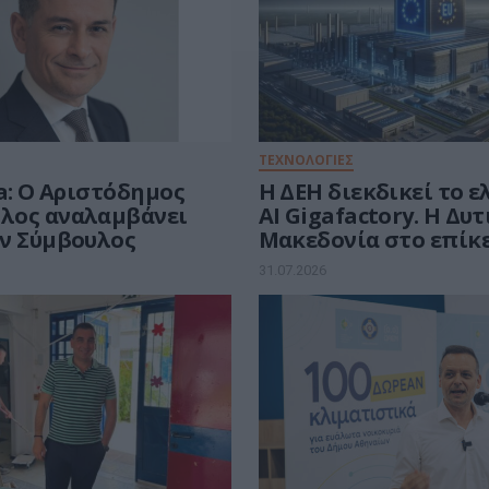
ΤΕΧΝΟΛΟΓΙΕΣ
a: Ο Αριστόδημος
Η ΔΕΗ διεκδικεί το 
λος αναλαμβάνει
AI Gigafactory. Η Δυ
ν Σύμβουλος
Μακεδονία στο επίκ
ευρωπαϊκής μάχης τω
31.07.2026
ευρώ για την Τεχνητ
Νοημοσύνη