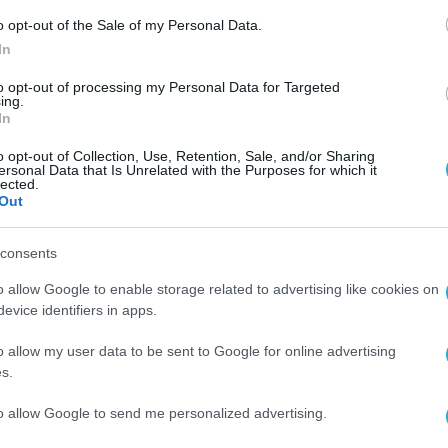
o opt-out of the Sale of my Personal Data.
nc. στην Euronext Athens αποτελεί σημαντικό
In
ώς πρόκειται για την πρώτη εισαγωγή ναυτιλια
to opt-out of processing my Personal Data for Targeted
ναλλαγή ενισχύει τη σύνδεση ενός από τους πιο
ing.
In
κλάδους της ελληνικής οικονομίας με την εγχώ
o opt-out of Collection, Use, Retention, Sale, and/or Sharing
ς κλάδους που εκπροσωπούνται στην Euronext
ersonal Data that Is Unrelated with the Purposes for which it
lected.
υ διεθνούς προφίλ, της αξιοπιστίας και της
Out
υρωπαϊκό οικοσύστημα κεφαλαιαγορών, προσφέρ
δυτική βάση και στηρίζοντας τα μακροπρόθεσμα
consents
o allow Google to enable storage related to advertising like cookies on
evice identifiers in apps.
ευση στην Euronext Athens στις 2 Ιουνίου 2026, 
o allow my user data to be sent to Google for online advertising
01.826.580 κοινών μετοχών της. Κατά την έναρ
s.
στηκε στα 5,70 ευρώ ανά μετοχή, που αντιστοιχε
to allow Google to send me personalized advertising.
 ημέρα διαπραγμάτευσης στην Euronext Athens.