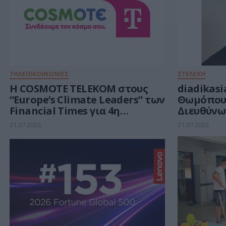
ΤΗΛΕΠΙΚΟΙΝΩΝΙΕΣ
ΣΤΕΛΕΧΗ
Η COSMOTE TELEKOM στους
diadikasi
“Europe’s Climate Leaders” των
Θωμόπου
Financial Times για 4η
Διευθύνω
συνεχόμενη χρονιά
31.07.2026
31.07.2026