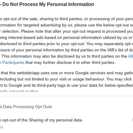
 -
Do Not Process My Personal Information
to opt-out of the sale, sharing to third parties, or processing of your per
formation for targeted advertising by us, please use the below opt-out s
r selection. Please note that after your opt-out request is processed y
Inc., διεθνή ναυτιλιακή εταιρεία που παρέχει λύ
eing interest-based ads based on personal information utilized by us or
ίως, για την εισαγωγή της στη ρυθμιζόμενη αγ
disclosed to third parties prior to your opt-out. You may separately opt-
losure of your personal information by third parties on the IAB’s list of
 για την 25η εισαγωγή στην Euronext από την αρχ
. This information may also be disclosed by us to third parties on the
IA
Participants
that may further disclose it to other third parties.
 that this website/app uses one or more Google services and may gath
οσμίως στον τομέα της θαλάσσιας μεταφοράς ξηρ
including but not limited to your visit or usage behaviour. You may click 
όπως σιδηρομετάλλευμα, άνθρακα και σιτηρά, 
 to Google and its third-party tags to use your data for below specifi
ogle consent section.
σματα και προϊόντα χάλυβα, εξυπηρετώντας μερ
 Η εταιρεία διαχειρίζεται στόλο 45 πλοίων ξη
l Data Processing Opt Outs
νέωση του στόλου της και στη βελτίωση των
o opt-out of the Sharing of my personal data.
ράμματος ναυπήγησης νέων πλοίων που
In
γίες ενεργειακής απόδοσης και μείωσης εκπομ