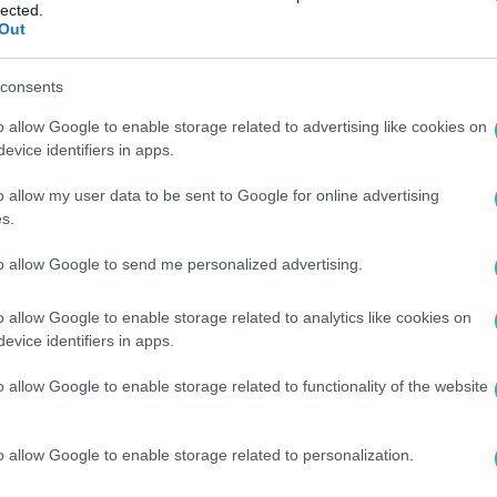
ονομικό και επενδυτικό περιβάλλον, η Y/KNOT
lected.
Out
κό κρίκο μεταξύ της ναυτιλίας και της ελληνικ
μμετοχή σε έναν κλάδο στον οποίο η Ελλάδα
consents
με πειθαρχία και σαφή προσανατολισμό στην
o allow Google to enable storage related to advertising like cookies on
βιώσιμη ανάπτυξη και τη δημιουργία διαχρονική
evice identifiers in apps.
o allow my user data to be sent to Google for online advertising
s.
αιαγοράς κ. Μιχάλης Φέκκας
, σημείωσε μεταξύ
ν μετοχών της Y/KNOT INVEST στο Χρηματιστήρ
to allow Google to send me personalized advertising.
ς οργανωμένης κεφαλαιαγοράς ως μηχανισμού
o allow Google to enable storage related to analytics like cookies on
και ως πεδίου διαφάνειας, εμπιστοσύνης και
evice identifiers in apps.
λία και οι θαλάσσιες δραστηριότητες αποτελού
o allow Google to enable storage related to functionality of the website
οικονομίας, με ισχυρή διεθνή διάσταση και
α περιβάλλον αυξημένων γεωπολιτικών, ενεργε
o allow Google to enable storage related to personalization.
ν επιχειρήσεων στην κεφαλαιαγορά, με κανόνες