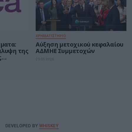
ΧΡΗΜΑΤΙΣΤΗΡΙΟ
ματα:
Αύξηση μετοχικού κεφαλαίου
άλυψη της
ΑΔΜΗΕ Συμμετοχών
ς
25.06.2026
2 εκατ.
DEVELOPED BY
WHISKEY