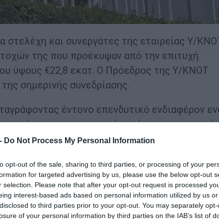
α στελέχη και συνεργάτες της εταιρείας Υ/ΚΝΟ
ετοχών της που προέκυψαν από την επιτυχή
υ ύψους €22,8 εκατ. Ο Πρόεδρος της Υ/ΚΝΟΤ
 της σημερινής συνεδρίασης.
ταγράφοντας έντονο επενδυτικό ενδιαφέρον εν
οχευμένες και στρατηγικές χρήσεις που ενισχύ
 την κεφαλαιακή της επάρκεια για τους τομείς
 -
Do Not Process My Personal Information
, τους τουριστικούς λιμένες και τα σκάφη
to opt-out of the sale, sharing to third parties, or processing of your per
ή Διευθύντρια Σχέσεων με Εκδότριες κ. Λίλιαν
formation for targeted advertising by us, please use the below opt-out s
ά στην ποντοπόρο ναυτιλία και τη στρατηγική τ
r selection. Please note that after your opt-out request is processed y
eing interest-based ads based on personal information utilized by us or
οπόρος ναυτιλία, ως παγκόσμιος πρωταγωνιστής 
disclosed to third parties prior to your opt-out. You may separately opt-
ικής οικονομίας, έχει τη δυναμική να αποτελέ
losure of your personal information by third parties on the IAB’s list of