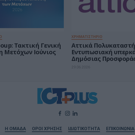
Ο
ΧΡΗΜΑΤΙΣΤΗΡΙΟ
oup: Τακτική Γενική
Αττικά Πολυκαταστή
η Μετόχων Ιούνιος
Εντυπωσιακή υπερκ
Δημόσιας Προσφορά
συγκεντρώνοντας €21
29.06.2026
Η ΟΜΑΔΑ
ΟΡΟΙ ΧΡΗΣΗΣ
ΙΔΙΩΤΙΚΟΤΗΤΑ
ΕΠΙΚΟΙΝΩΝΙΑ