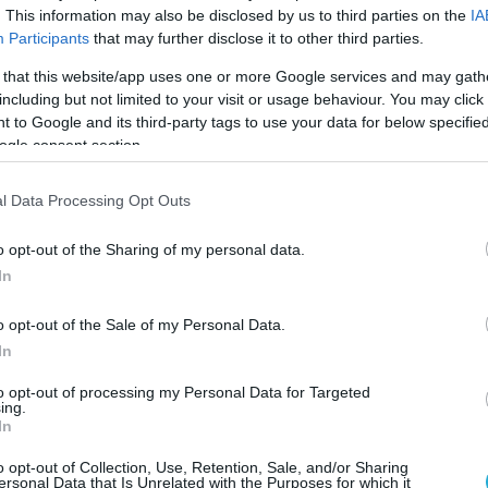
uronext Athens και προς αυτή την κατεύθυνση
. This information may also be disclosed by us to third parties on the
IA
Participants
that may further disclose it to other third parties.
τού του κλάδου με την εγχώρια κεφαλαιαγορά δ
 that this website/app uses one or more Google services and may gath
οδότησης των ναυτιλιακών εταιρειών, αλλά και
including but not limited to your visit or usage behaviour. You may click 
αγοράς, μέσω της προσέλκυσης ποιοτικών
 to Google and its third-party tags to use your data for below specifi
σχυρότερη ναυτιλία της Ευρώπης σύντομα θα αρ
ogle consent section.
oι ελληνικές εταιρείες της ποντοπόρου ναυτιλί
l Data Processing Opt Outs
» τους μέσα από ένα πιο βαθύ, σύγχρονο και δι
 προσελκύσει θεσμικούς επενδυτές και να αναδ
o opt-out of the Sharing of my personal data.
 Γεωργοπούλου.
In
o opt-out of the Sale of my Personal Data.
ικού Συμβουλίου της Y/KNOT INVEST, κ. Ρήγας
In
ηση σηματοδοτούμε την επιτυχή ολοκλήρωση της
to opt-out of processing my Personal Data for Targeted
 ορόσημο που επιβεβαιώνει την ισχυρή στήριξη
ing.
In
έκδοσης αντανακλά την εμπιστοσύνη της αγοράς
εί τη μετάβαση σε μια νέα φάση ανάπτυξης. Σε
o opt-out of Collection, Use, Retention, Sale, and/or Sharing
ersonal Data that Is Unrelated with the Purposes for which it