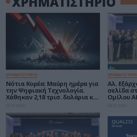
ΧΡΗΜΑΤΙΣΤΗΡΙΟ
ΧΡΗΜΑΤΙΣΤΗΡΙΟ
ΧΡΗΜΑΤΙΣΤΗΡΙ
Νότια Κορέα: Μαύρη ημέρα για
Αλ. Εξάρχ
την Ψηφιακή Τεχνολογία.
σελίδα σ
Χάθηκαν 2,18 τρισ. δολάρια και
Ομίλου 
1,3 τρισ. από τις εταιρείες
30.07.2026
28.07.2026
ημιαγωγών