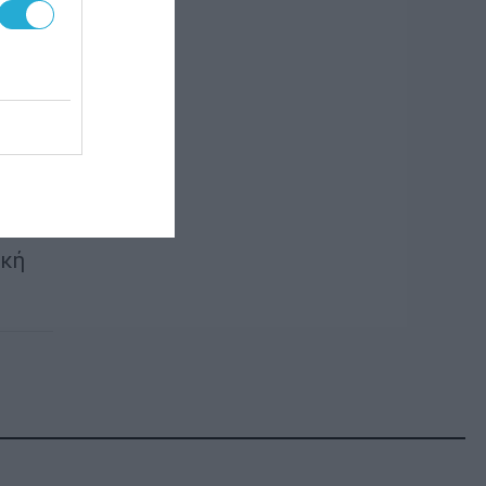
 και
ι
μα,
ική