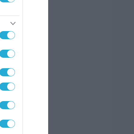
ής
ς
ιο
ν
ιακών
,