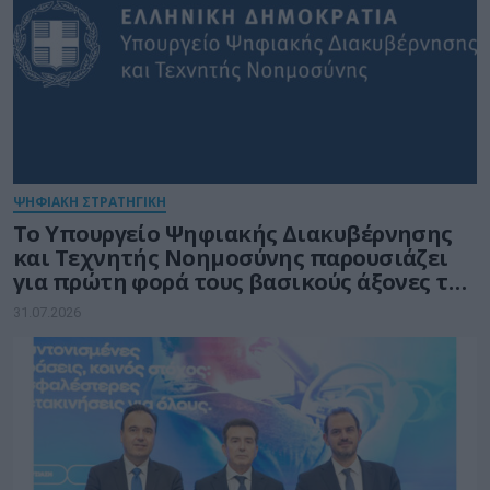
ΨΗΦΙΑΚΗ ΣΤΡΑΤΗΓΙΚΗ
Το Υπουργείο Ψηφιακής Διακυβέρνησης
και Τεχνητής Νοημοσύνης παρουσιάζει
για πρώτη φορά τους βασικούς άξονες του
νέου Εθνικού Διαστημικού Προγράμματος
31.07.2026