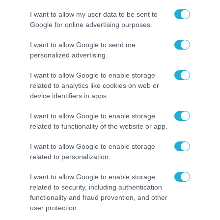
για τα πρόστιμα σε
παραβάσεις που
I want to allow my user data to be sent to
αφορούν τους ΦΗΜ
31.07.2026
Google for online advertising purposes.
I want to allow Google to send me
Σ. Καλαφάτης: «Η
personalized advertising.
Τεχνητή Νοημοσύνη
δεν είναι απλώς μια
νέα τεχνολογία, είναι
I want to allow Google to enable storage
31.07.2026
μια νέα βιομηχανική
related to analytics like cookies on web or
επανάσταση»
device identifiers in apps.
Νέος οδηγός του ΕΚΤ
για τη χρηματοδότηση
I want to allow Google to enable storage
των ελληνικών
related to functionality of the website or app.
επιχειρήσεων στον
31.07.2026
χώρο της άμυνας
I want to allow Google to enable storage
related to personalization.
Η πιο ταξιδιάρικη
βαλίτσα του φετινού
καλοκαιριού έχει την
I want to allow Google to enable storage
υπογραφή της Xiaomi
related to security, including authentication
31.07.2026
functionality and fraud prevention, and other
user protection.
ΟΛΗ Η ΡΟΗ ΕΙΔΗΣΕΩΝ