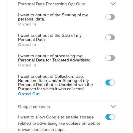
Please note that this website/app uses one or more Google
Personal Data Processing Opt Outs
services and may gather and store information including but
not limited to your visit or usage behaviour. You may click to
I want to opt-out of the Sharing of my
personal data.
grant or deny consent to Google and its third-party tags to
Opted In
use your data for below specified purposes in below Google
consent section.
I want to opt-out of the Sale of my
Personal Data.
Opted In
I want to opt-out of processing my
Personal Data for Targeted Advertising.
Opted In
I want to opt-out of Collection, Use,
Retention, Sale, and/or Sharing of my
ΡΟΗ ΕΙΔΗΣΕΩΝ
Personal Data that Is Unrelated with the
Purposes for which it was collected.
Το χρηματοδοτούμενο
Opted Out
από την ΕΕ έργο “The
Gaming Police”
Google consents
ενισχύει την ασφάλεια
31.07.2026
των παιδιών στο
I want to allow Google to enable storage
διαδίκτυο
related to advertising like cookies on web or
ΑΑΔΕ: Διευκρινίσεις
device identifiers in apps.