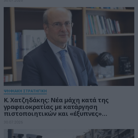
30.07.2026
ΨΗΦΙΑΚΗ ΣΤΡΑΤΗΓΙΚΗ
Κ. Χατζηδάκης: Νέα μάχη κατά της
γραφειοκρατίας με κατάργηση
πιστοποιητικών και «έξυπνες»
διασταυρώσεις του Δημοσίου
30.07.2026