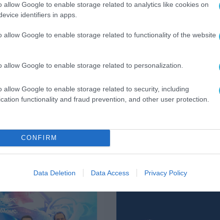
o allow Google to enable storage related to analytics like cookies on
αχείας κυκλοφορίας στη Θεσσαλονίκη είτε είνα
evice identifiers in apps.
Χερσόνησος-Νεάπολη” στον βορειοδυτικό άξον
προχωράμε και το “Θεσσαλονίκη-Έδεσσα”. Άρα,
o allow Google to enable storage related to functionality of the website
αι, κρίσιμα έργα, κρίσιμες υποδομές, που πολύ 
νωνία, με κάθε τρόπο, με κάθε δυνητικό
o allow Google to enable storage related to personalization.
 να αποδοθούν στην κοινωνία».
o allow Google to enable storage related to security, including
cation functionality and fraud prevention, and other user protection.
ΤΑΦΟΡΩΝ
ΧΡΙΣΤΟΣ ΔΗΜΑΣ
CONFIRM
Data Deletion
Data Access
Privacy Policy