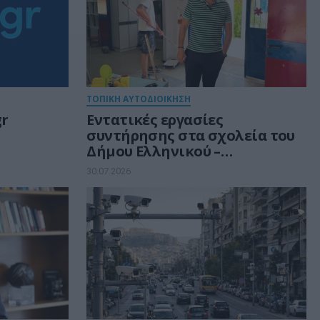
ΤΟΠΙΚΗ ΑΥΤΟΔΙΟΙΚΗΣΗ
gr
Εντατικές εργασίες
συντήρησης στα σχολεία του
Δήμου Ελληνικού –
ι ενιαία
Αργυρούπολης
30.07.2026
σης
ρήσεων