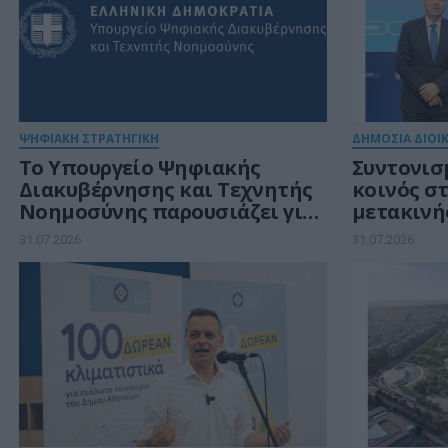
ΨΗΦΙΑΚΗ ΣΤΡΑΤΗΓΙΚΗ
ΔΗΜΟΣΙΑ ΔΙΟΙ
Το Υπουργείο Ψηφιακής
Συντονισ
Διακυβέρνησης και Τεχνητής
κοινός σ
Νοημοσύνης παρουσιάζει για
μετακινή
πρώτη φορά τους βασικούς
31.07.2026
31.07.2026
άξονες του νέου Εθνικού
Διαστημικού Προγράμματος