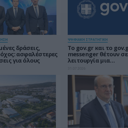
ΚΗΣΗ
ΨΗΦΙΑΚΗ ΣΤΡΑΤΗΓΙΚΗ
μένες δράσεις,
Το gov.gr και το gov.
τόχος: ασφαλέστερες
messenger θέτουν σε
σεις για όλους
λειτουργία μια
προσωποποιημένη κα
31.07.2026
εμπειρία εξυπηρέτη
πολιτών και επιχει