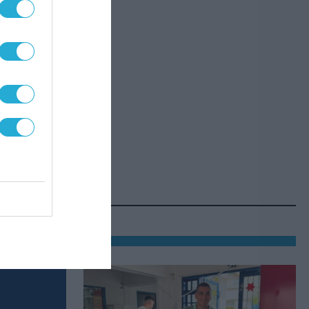
ι το
α
σωστά