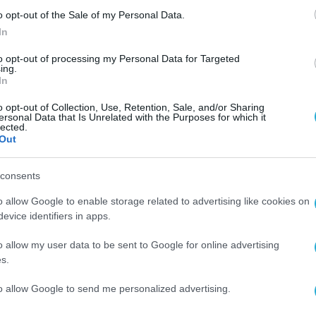
 2026, συμπεριλαμβανομένου και του χρονικού
o opt-out of the Sale of my Personal Data.
ατικό έλεγχο από το Ελεγκτικό Συνέδριο.
In
to opt-out of processing my Personal Data for Targeted
ικό χρονοδιάγραμμα υλοποίησης και ολοκλήρωση
ing.
In
γράμμισε ότι η διάρκεια της σύμβασης-σύμπραξη
α οποία η διάρκεια κατασκευής του έργου είναι 
o opt-out of Collection, Use, Retention, Sale, and/or Sharing
ersonal Data that Is Unrelated with the Purposes for which it
ήρησης, το υπόλοιπο χρονικό διάστημα.
lected.
Out
λίτευσης μετέφερε την απογοήτευση των κατοί
consents
ο γενιές», και το οποίο πλήττει κυρίως τις πιο
o allow Google to enable storage related to advertising like cookies on
πρόσβαση σε κρίσιμες υποδομές, με τον υπάρχο
evice identifiers in apps.
 δέχεται αυξημένη κίνηση από τη Βουλγαρία.
o allow my user data to be sent to Google for online advertising
s.
οσπάθεια της κυβέρνησης να αξιοποιήσει όλα τα
 ΣΔΙΤ), ο κ. Δήμας επισήμανε ότι «το τελευταίο
to allow Google to send me personalized advertising.
α με επιτυχία, μέσω Συμπράξεων Δημοσίου Ιδιω