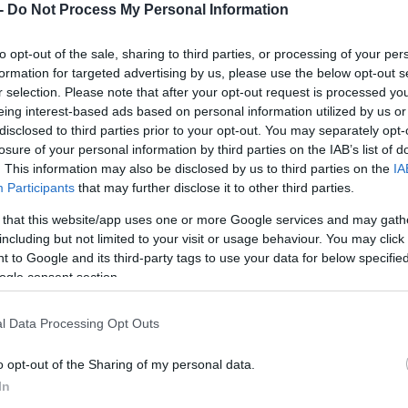
 -
Do Not Process My Personal Information
to opt-out of the sale, sharing to third parties, or processing of your per
formation for targeted advertising by us, please use the below opt-out s
r selection. Please note that after your opt-out request is processed y
eing interest-based ads based on personal information utilized by us or
disclosed to third parties prior to your opt-out. You may separately opt-
losure of your personal information by third parties on the IAB’s list of
ται να ανακοινωθεί ο ανάδοχος του έργου του ο
. This information may also be disclosed by us to third parties on the
IA
ποδομών και Μεταφορών, Χρίστος Δήμας,
Participants
that may further disclose it to other third parties.
 της ΝΔ, Δ. Κυριαζίδη.
 that this website/app uses one or more Google services and may gath
including but not limited to your visit or usage behaviour. You may click 
Κάθετος Άξονας Δράμα-Αμφίπολη, με Σύμπραξη
 to Google and its third-party tags to use your data for below specifi
ogle consent section.
 στιγμή στην τελική φάση Β2 του διαγωνισμού, 
ου οικονομικών προσφορών και προσφερόντων. 
l Data Processing Opt Outs
ν κριτηρίων και της διαδικασίας της εγκεκριμ
ρινός ανάδοχος και επιλαχόντας. Άρα, σε
o opt-out of the Sharing of my personal data.
In
ροσφυγές, η διαδικασία ανάθεσης αναμένεται 