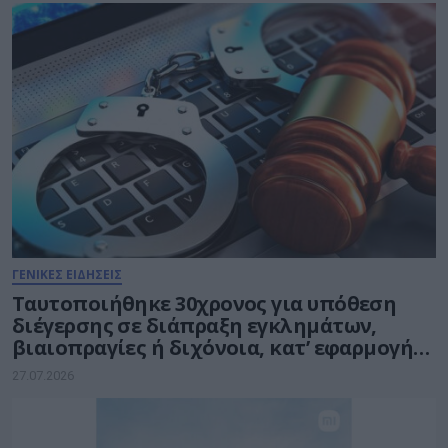
ΓΕΝΙΚΕΣ ΕΙΔΗΣΕΙΣ
Ταυτοποιήθηκε 30χρονος για υπόθεση
διέγερσης σε διάπραξη εγκλημάτων,
βιαιοπραγίες ή διχόνοια, κατ’ εφαρμογή
της Ευρωπαϊκής Πράξης για τις Ψηφιακές
27.07.2026
Υπηρεσίες – Digital Services Act (DSA)