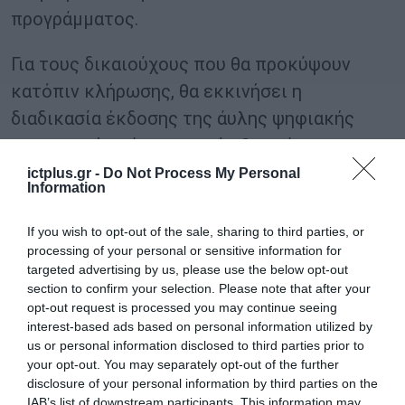
προγράμματος.
Για τους δικαιούχους που θα προκύψουν
κατόπιν κλήρωσης, θα εκκινήσει η
διαδικασία έκδοσης της άυλης ψηφιακής
χρεωστικής κάρτας, εντός 2 εργάσιμων
ημερών, πριν από την έναρξη της εκάστοτε
ictplus.gr -
Do Not Process My Personal
Information
φάσης. Μετά την έκδοση, ο Πάροχος
Υπηρεσιών Πληρωμών θα ενημερώσει τους
If you wish to opt-out of the sale, sharing to third parties, or
processing of your personal or sensitive information for
δικαιούχους σχετικά με τα βήματα που
targeted advertising by us, please use the below opt-out
πρέπει να ακολουθήσουν για την
section to confirm your selection. Please note that after your
ενεργοποίηση της κάρτας.
opt-out request is processed you may continue seeing
interest-based ads based on personal information utilized by
us or personal information disclosed to third parties prior to
Για τη χρήση της άυλης ψηφιακής
your opt-out. You may separately opt-out of the further
χρεωστικής κάρτας, απαιτείται κατάλληλο
disclosure of your personal information by third parties on the
IAB’s list of downstream participants. This information may