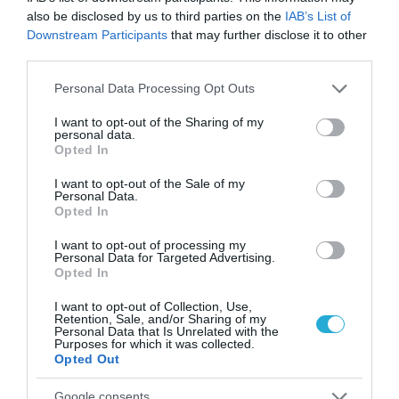
smartphone που υποστηρίζει τεχνολογία
also be disclosed by us to third parties on the
IAB’s List of
NFC – ανέπαφων συναλλαγών.
Downstream Participants
that may further disclose it to other
third parties.
Επισημαίνεται ότι μετά την παρέλευση της
Please note that this website/app uses one or more Google
Personal Data Processing Opt Outs
προθεσμίας υποβολής αιτήσεων, δεν
services and may gather and store information including but
not limited to your visit or usage behaviour. You may click to
I want to opt-out of the Sharing of my
επιτρέπεται η ανάκληση της αίτησης ή η
personal data.
grant or deny consent to Google and its third-party tags to
Opted In
δημιουργία νέας.
use your data for below specified purposes in below Google
consent section.
I want to opt-out of the Sale of my
Το «Chios Kythira Pass 2026» υλοποιείται από
Personal Data.
Opted In
το Εθνικό Δίκτυο Υποδομών Τεχνολογίας
I want to opt-out of processing my
και Έρευνας (ΕΔΥΤΕ Α.Ε. – GRNET), φορέα
Personal Data for Targeted Advertising.
Opted In
του Υπουργείου Ψηφιακής Διακυβέρνησης
και Τεχνητής Νοημοσύνης, και
I want to opt-out of Collection, Use,
Retention, Sale, and/or Sharing of my
χρηματοδοτείται από το Πρόγραμμα
Personal Data that Is Unrelated with the
Purposes for which it was collected.
Δημοσίων Επενδύσεων.
Opted Out
Google consents