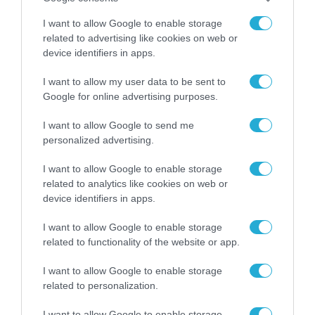
Τα απαραίτητα στοιχεία αντλούνται
αυτόματα, μέσω του Κέντρου
I want to allow Google to enable storage
related to advertising like cookies on web or
Διαλειτουργικότητας της Γενικής
device identifiers in apps.
Γραμματείας Πληροφοριακών Συστημάτων
I want to allow my user data to be sent to
και Ψηφιακής Διακυβέρνησης του
Google for online advertising purposes.
Υπουργείου Ψηφιακής Διακυβέρνησης και
I want to allow Google to send me
Τεχνητής Νοημοσύνης.
personalized advertising.
TAGS:
I want to allow Google to enable storage
«CHIOS KYTHIRA PASS 2026»
VOUCHERS.GOV.GR
related to analytics like cookies on web or
device identifiers in apps.
I want to allow Google to enable storage
related to functionality of the website or app.
I want to allow Google to enable storage
related to personalization.
I want to allow Google to enable storage