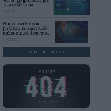
για τη χρηματοδότηση
των ελληνικών
επιχειρήσεων στον
31.07.2026
χώρο της άμυνας
Η πιο ταξιδιάρικη
βαλίτσα του φετινού
καλοκαιριού έχει την
υπογραφή της Xiaomi
31.07.2026
ΟΛΗ Η ΡΟΗ ΕΙΔΗΣΕΩΝ