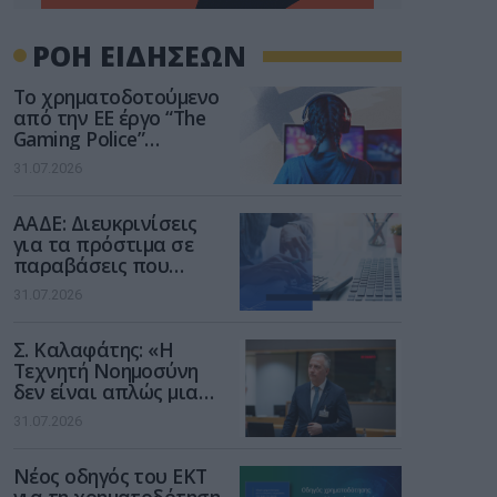
ΡΟΗ ΕΙΔΗΣΕΩΝ
Το χρηματοδοτούμενο
από την ΕΕ έργο “The
Gaming Police”
ενισχύει την ασφάλεια
31.07.2026
των παιδιών στο
διαδίκτυο
ΑΑΔΕ: Διευκρινίσεις
για τα πρόστιμα σε
παραβάσεις που
αφορούν τους ΦΗΜ
31.07.2026
Σ. Καλαφάτης: «Η
Τεχνητή Νοημοσύνη
δεν είναι απλώς μια
νέα τεχνολογία, είναι
31.07.2026
μια νέα βιομηχανική
επανάσταση»
Νέος οδηγός του ΕΚΤ