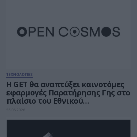
ΤΕΧΝΟΛΟΓΙΕΣ
Η GET θα αναπτύξει καινοτόμες
εφαρμογές Παρατήρησης Γης στο
πλαίσιο του Εθνικού
Προγράμματος Μικροδορυφόρων
25.06.2026
σε συνεργασία με την Open
Cosmos