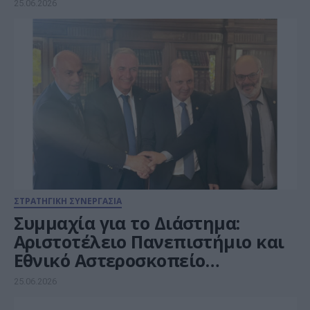
25.06.2026
ΣΤΡΑΤΗΓΙΚΗ ΣΥΝΕΡΓΑΣΙΑ
Συμμαχία για το Διάστημα:
Αριστοτέλειο Πανεπιστήμιο και
Εθνικό Αστεροσκοπείο
υπέγραψαν Μνημόνιο
25.06.2026
Συνεργασίας