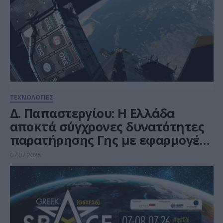
ΤΕΧΝΟΛΟΓΙΕΣ
Δ. Παπαστεργίου: Η Ελλάδα
αποκτά σύγχρονες δυνατότητες
παρατήρησης Γης με εφαρμογές
στην ασφάλεια, το περιβάλλον
07.07.2026
και την Πολιτική Προστασία