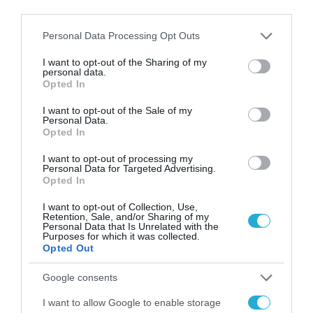
third parties.
Please note that this website/app uses one or more Google
Personal Data Processing Opt Outs
services and may gather and store information including but
not limited to your visit or usage behaviour. You may click to
I want to opt-out of the Sharing of my
ΤΕΧΝΟΛΟΓΙΕΣ
personal data.
grant or deny consent to Google and its third-party tags to
Opted In
Η Open Cosmos φέρνει την
use your data for below specified purposes in below Google
consent section.
παρατήρηση της γης σε σχεδόν
I want to opt-out of the Sale of my
Personal Data.
πραγματικό χρόνο με το
Opted In
OpenConstellation 1.0
01.07.2026
I want to opt-out of processing my
Personal Data for Targeted Advertising.
Opted In
I want to opt-out of Collection, Use,
Retention, Sale, and/or Sharing of my
Personal Data that Is Unrelated with the
Purposes for which it was collected.
Opted Out
Google consents
I want to allow Google to enable storage