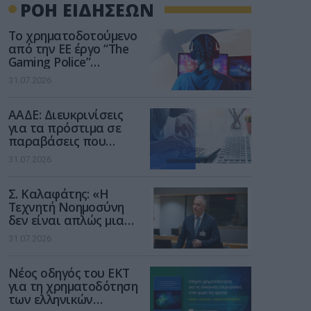
ΡΟΗ ΕΙΔΗΣΕΩΝ
Το χρηματοδοτούμενο
από την ΕΕ έργο “The
Gaming Police”
ενισχύει την ασφάλεια
31.07.2026
των παιδιών στο
διαδίκτυο
ΑΑΔΕ: Διευκρινίσεις
για τα πρόστιμα σε
παραβάσεις που
αφορούν τους ΦΗΜ
31.07.2026
Σ. Καλαφάτης: «Η
Τεχνητή Νοημοσύνη
δεν είναι απλώς μια
νέα τεχνολογία, είναι
31.07.2026
μια νέα βιομηχανική
επανάσταση»
Νέος οδηγός του ΕΚΤ
για τη χρηματοδότηση
των ελληνικών