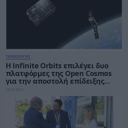
ΤΕΧΝΟΛΟΓΙΕΣ
Η Infinite Orbits επιλέγει δυο
πλατφόρμες της Open Cosmos
για την αποστολή επίδειξης
«Tom & Jerry» σε χαμηλή τροχιά
04.06.2026
το 2027