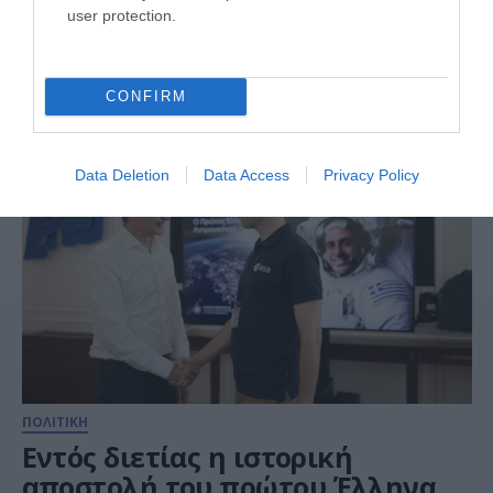
ΠΟΛΙΤΙΚΗ
user protection.
Greece In Orbit – Η Ελλάδα σε
Τροχιά
CONFIRM
26.06.2026
Data Deletion
Data Access
Privacy Policy
ΠΟΛΙΤΙΚΗ
Εντός διετίας η ιστορική
αποστολή του πρώτου Έλληνα