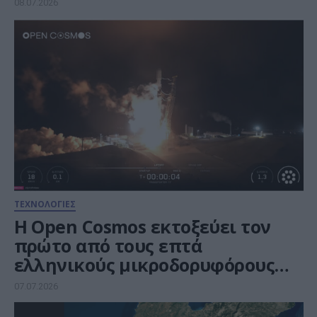
08.07.2026
ΤΕΧΝΟΛΟΓΙΕΣ
Η Open Cosmos εκτοξεύει τον
πρώτο από τους επτά
ελληνικούς μικροδορυφόρους
Hyperion GR
07.07.2026