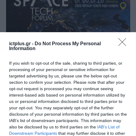
ictplus.gr -
Do Not Process My Personal
ΕΚΔΗΛΩΣΕΙΣ
Information
Greek Space Tech Forum 2026
στις 7 και 8 Ιουλίου, υπό την
If you wish to opt-out of the sale, sharing to third parties, or
αιγίδα του ΕΚΤ
processing of your personal or sensitive information for
targeted advertising by us, please use the below opt-out
02.07.2026
section to confirm your selection. Please note that after your
opt-out request is processed you may continue seeing
interest-based ads based on personal information utilized by
us or personal information disclosed to third parties prior to
your opt-out. You may separately opt-out of the further
disclosure of your personal information by third parties on the
IAB’s list of downstream participants. This information may
also be disclosed by us to third parties on the
IAB’s List of
Downstream Participants
that may further disclose it to other