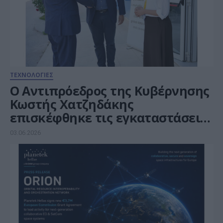
ΤΕΧΝΟΛΟΓΙΕΣ
Ο Αντιπρόεδρος της Κυβέρνησης
Κωστής Χατζηδάκης
επισκέφθηκε τις εγκαταστάσεις
της Open Cosmos Aegean στην
03.06.2026
Παλλήνη