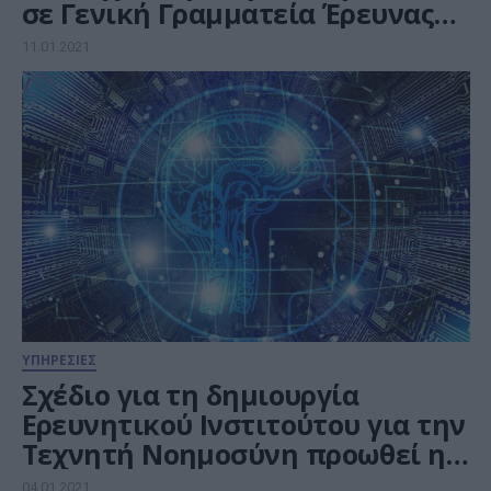
σε Γενική Γραμματεία Έρευνας
και Καινοτομίας
11.01.2021
ΥΠΗΡΕΣΙΕΣ
Σχέδιο για τη δημιουργία
Ερευνητικού Ινστιτούτου για την
Τεχνητή Νοημοσύνη προωθεί η
Επιτροπή “Ελλάδα 2021”
04.01.2021