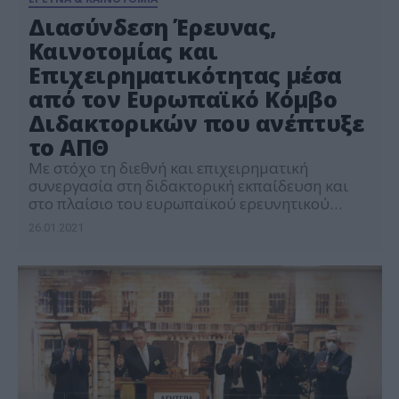
Διασύνδεση Έρευνας,
Καινοτομίας και
Επιχειρηματικότητας μέσα
από τον Ευρωπαϊκό Κόμβο
Διδακτορικών που ανέπτυξε
το ΑΠΘ
Με στόχο τη διεθνή και επιχειρηματική
συνεργασία στη διδακτορική εκπαίδευση και
στο πλαίσιο του ευρωπαϊκού ερευνητικού
έργου PhD Hub, θα πραγματοποιηθεί την
26.01.2021
Τετάρτη 27 Ιανουαρίου 2021 και ώρες 12:00 με
13:00, διαδικτυακή εκδήλωση, με θέμα «PhD
Hub ο Ευρωπαϊκός Κόμβος Διδακτορικών-
Διασύνδεση Έρευνας, Καινοτομίας &
Επιχειρηματικότητας». Η εκδήλωση
διοργανώνεται από τα Τμήματα Οικονομικών
Επιστημών, Πληροφορικής και […]