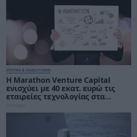
ΕΡΕΥΝΑ & ΚΑΙΝΟΤΟΜΙΑ
Η Marathon Venture Capital
ενισχύει με 40 εκατ. ευρώ τις
εταιρείες τεχνολογίας στα
επόμενα 3 χρόνια
20.11.2020