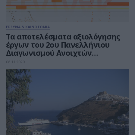
ΕΡΕΥΝΑ & ΚΑΙΝΟΤΟΜΙΑ
Τα αποτελέσματα αξιολόγησης
έργων του 2ου Πανελλήνιου
Διαγωνισμού Ανοιχτών
Τεχνολογιών στην Εκπαίδευση
06.11.2020