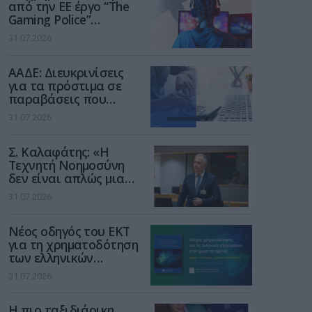
από την ΕΕ έργο “The
Gaming Police”
ενισχύει την ασφάλεια
31.07.2026
των παιδιών στο
διαδίκτυο
ΑΑΔΕ: Διευκρινίσεις
για τα πρόστιμα σε
παραβάσεις που
αφορούν τους ΦΗΜ
31.07.2026
Σ. Καλαφάτης: «Η
Τεχνητή Νοημοσύνη
δεν είναι απλώς μια
νέα τεχνολογία, είναι
31.07.2026
μια νέα βιομηχανική
επανάσταση»
Νέος οδηγός του ΕΚΤ
για τη χρηματοδότηση
των ελληνικών
επιχειρήσεων στον
31.07.2026
χώρο της άμυνας
Η πιο ταξιδιάρικη