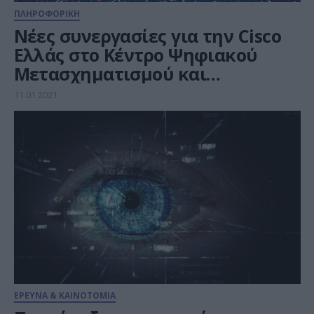
ΠΛΗΡΟΦΟΡΙΚΗ
Νέες συνεργασίες για την Cisco
Ελλάς στο Κέντρο Ψηφιακού
Μετασχηματισμού και
Ψηφιακών Δεξιοτήτων στη
11.01.2021
Θεσσαλονίκη
ΕΡΕΥΝΑ & ΚΑΙΝΟΤΟΜΙΑ