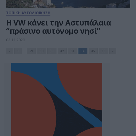
ΤΟΠΙΚΗ ΑΥΤΟΔΙΟΙΚΗΣΗ
H VW κάνει την Αστυπάλαια
“πράσινο αυτόνομο νησί”
03.11.2020
«
1
...
29
30
31
32
33
34
35
36
»