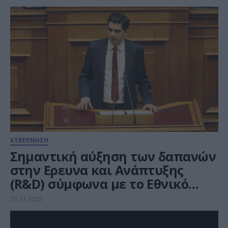
ΚΥΒΕΡΝΗΣΗ
Σημαντική αύξηση των δαπανών
στην Ερευνα και Ανάπτυξης
(R&D) σύμφωνα με το Εθνικό
Κέντρο Τεκμηρίωσης
20.11.2020