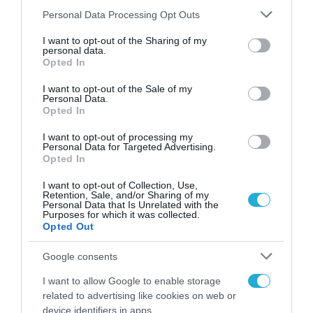
ΠΛΗΡΟΦΟΡΙΚΗ
Please note that this website/app uses one or more Google
Personal Data Processing Opt Outs
Μεγάλο επίτευγμα το «κβαντικό
services and may gather and store information including but
not limited to your visit or usage behaviour. You may click to
I want to opt-out of the Sharing of my
πλεονέκτημα» στους
personal data.
grant or deny consent to Google and its third-party tags to
Opted In
υπολογιστές, που πέτυχαν
use your data for below specified purposes in below Google
Κινέζοι ερευνητές
consent section.
I want to opt-out of the Sale of my
07.12.2020
Personal Data.
Opted In
I want to opt-out of processing my
Personal Data for Targeted Advertising.
Opted In
I want to opt-out of Collection, Use,
Retention, Sale, and/or Sharing of my
Personal Data that Is Unrelated with the
Purposes for which it was collected.
Opted Out
Google consents
I want to allow Google to enable storage
ΤΗΛΕΠΙΚΟΙΝΩΝΙΕΣ
related to advertising like cookies on web or
Εργα ψηφιακών υπηρεσιών
device identifiers in apps.