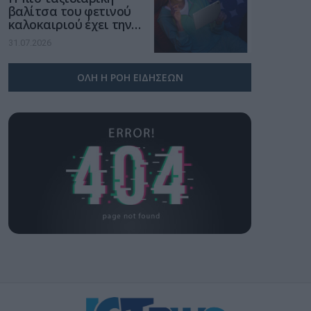
βαλίτσα του φετινού
καλοκαιριού έχει την
υπογραφή της Xiaomi
31.07.2026
ΟΛΗ Η ΡΟΗ ΕΙΔΗΣΕΩΝ