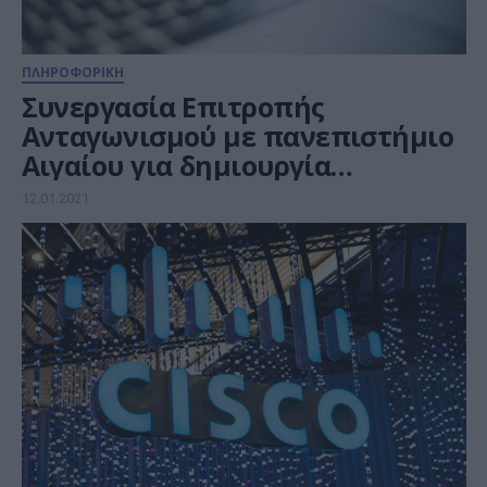
ΠΛΗΡΟΦΟΡΙΚΗ
Συνεργασία Επιτροπής
Ανταγωνισμού με πανεπιστήμιο
Αιγαίου για δημιουργία
πλατφόρμας Data Analytics
12.01.2021