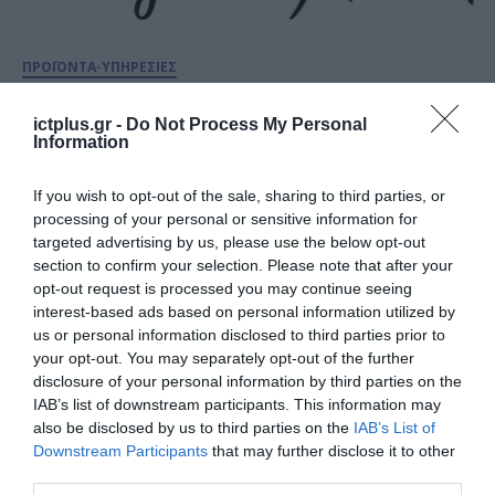
ΠΡΟΪΟΝΤΑ-ΥΠΗΡΕΣΙΕΣ
Siemens: Διεθνής μελέτη για το
grid edge παρουσιάζει τις
ictplus.gr -
Do Not Process My Personal
Information
ανάγκες και την ετοιμότητα των
χωρών για την ενεργειακή
If you wish to opt-out of the sale, sharing to third parties, or
08.12.2020
μετάβαση
processing of your personal or sensitive information for
targeted advertising by us, please use the below opt-out
section to confirm your selection. Please note that after your
opt-out request is processed you may continue seeing
interest-based ads based on personal information utilized by
us or personal information disclosed to third parties prior to
your opt-out. You may separately opt-out of the further
disclosure of your personal information by third parties on the
IAB’s list of downstream participants. This information may
also be disclosed by us to third parties on the
IAB’s List of
Downstream Participants
that may further disclose it to other
third parties.