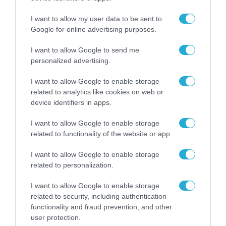
ύψους 6 δισ. ευρώ
I want to allow my user data to be sent to
περιλαμβάνονται στην πρόταση
Google for online advertising purposes.
της Κυβέρνησης για το Ταμείο
25.11.2020
Ανάκαμψης.
I want to allow Google to send me
personalized advertising.
I want to allow Google to enable storage
related to analytics like cookies on web or
device identifiers in apps.
I want to allow Google to enable storage
related to functionality of the website or app.
I want to allow Google to enable storage
related to personalization.
I want to allow Google to enable storage
ΕΡΕΥΝΑ & ΚΑΙΝΟΤΟΜΙΑ
related to security, including authentication
Η Κωτσόβολος Premium Sponsor
functionality and fraud prevention, and other
στο SingularityU Greece Summit
user protection.