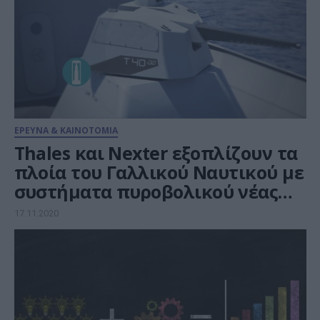
ΕΡΕΥΝΑ & ΚΑΙΝΟΤΟΜΙΑ
Thales και Nexter εξοπλίζουν τα
πλοία του Γαλλικού Ναυτικού με
συστήματα πυροβολικού νέας
γενιάς
17.11.2020