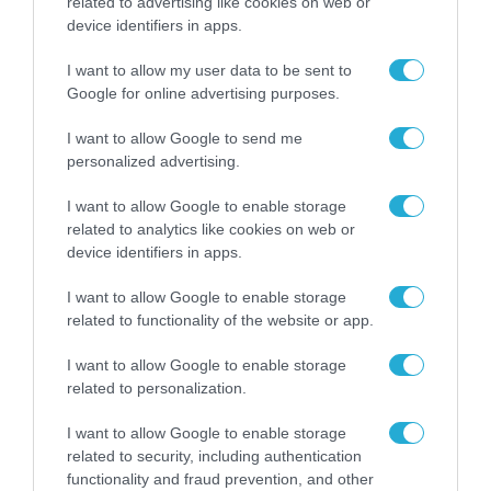
related to advertising like cookies on web or
ΧΡΗΜΑΤΟΔΟΤΗΣΕΙΣ
device identifiers in apps.
7 έργα σε 7 Δήμους,
I want to allow my user data to be sent to
προϋπολογισμού 10,3 εκατ. ευρώ
Google for online advertising purposes.
σε Κεντρική Μακεδονία και
Ήπειρο για αντιμετώπιση της
I want to allow Google to send me
03.07.2026
personalized advertising.
λειψυδρίας
I want to allow Google to enable storage
related to analytics like cookies on web or
device identifiers in apps.
I want to allow Google to enable storage
related to functionality of the website or app.
I want to allow Google to enable storage
related to personalization.
I want to allow Google to enable storage
related to security, including authentication
ΕΡΓΑ - ΔΙΑΓΩΝΙΣΜΟΙ
functionality and fraud prevention, and other