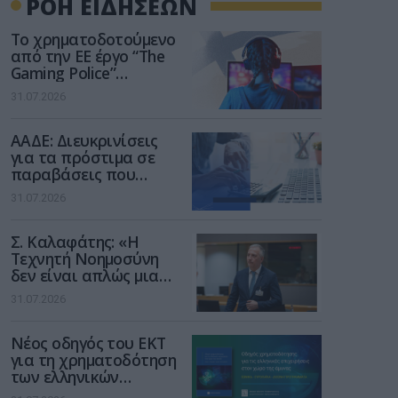
ΡΟΗ ΕΙΔΗΣΕΩΝ
Το χρηματοδοτούμενο
από την ΕΕ έργο “The
Gaming Police”
ενισχύει την ασφάλεια
31.07.2026
των παιδιών στο
διαδίκτυο
ΑΑΔΕ: Διευκρινίσεις
για τα πρόστιμα σε
παραβάσεις που
αφορούν τους ΦΗΜ
31.07.2026
Σ. Καλαφάτης: «Η
Τεχνητή Νοημοσύνη
δεν είναι απλώς μια
νέα τεχνολογία, είναι
31.07.2026
μια νέα βιομηχανική
επανάσταση»
Νέος οδηγός του ΕΚΤ
για τη χρηματοδότηση
των ελληνικών
επιχειρήσεων στον