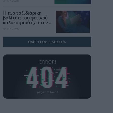
31.07.2026
χώρο της άμυνας
Η πιο ταξιδιάρικη
βαλίτσα του φετινού
καλοκαιριού έχει την
υπογραφή της Xiaomi
31.07.2026
ΟΛΗ Η ΡΟΗ ΕΙΔΗΣΕΩΝ