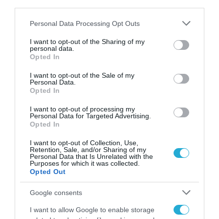
third parties.
Please note that this website/app uses one or more Google
Personal Data Processing Opt Outs
services and may gather and store information including but
ΕΡΓΑ - ΔΙΑΓΩΝΙΣΜΟΙ
not limited to your visit or usage behaviour. You may click to
I want to opt-out of the Sharing of my
«STOP» στον διαγωνισμό για τις
personal data.
grant or deny consent to Google and its third-party tags to
Opted In
1.000 «έξυπνες» κάμερες:
use your data for below specified purposes in below Google
Προσωρινή αναστολή και
consent section.
I want to opt-out of the Sale of my
Personal Data.
περικοπή κατά 50%
08.07.2026
Opted In
I want to opt-out of processing my
Personal Data for Targeted Advertising.
Opted In
I want to opt-out of Collection, Use,
Retention, Sale, and/or Sharing of my
Personal Data that Is Unrelated with the
Purposes for which it was collected.
Opted Out
Google consents
I want to allow Google to enable storage