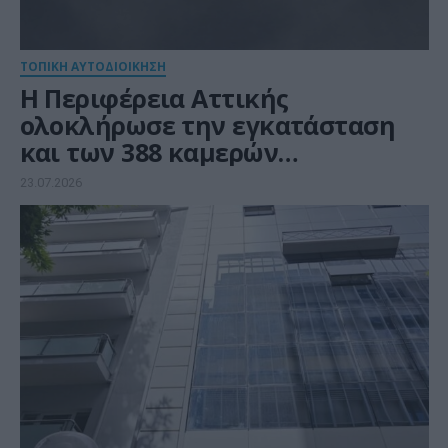
ΤΟΠΙΚΗ ΑΥΤΟΔΙΟΙΚΗΣΗ
Η Περιφέρεια Αττικής
ολοκλήρωσε την εγκατάσταση
και των 388 καμερών
παραβίασης ερυθρού
23.07.2026
σηματοδότη