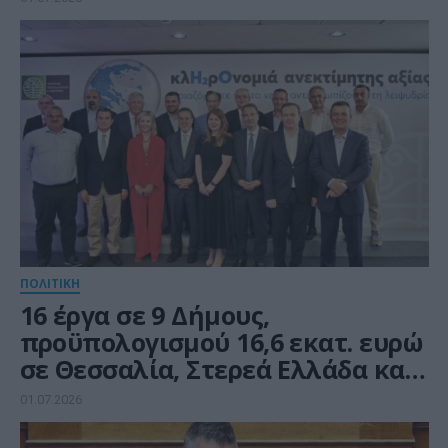
ΠΟΛΙΤΙΚΗ
16 έργα σε 9 Δήμους,
προϋπολογισμού 16,6 εκατ. ευρώ
σε Θεσσαλία, Στερεά Ελλάδα και
Ανατολική Μακεδονία για
01.07.2026
αντιμετώπιση της λειψυδρίας