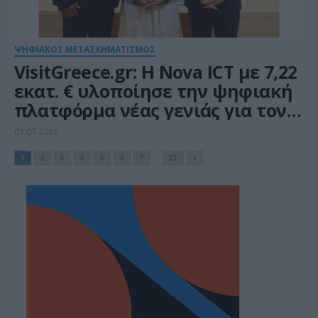
ΨΗΦΙΑΚΟΣ ΜΕΤΑΣΧΗΜΑΤΙΣΜΟΣ
VisitGreece.gr: H Nova ICT με 7,22
εκατ. € υλοποίησε την ψηφιακή
πλατφόρμα νέας γενιάς για τον
ελληνικό τουρισμό
01.07.2026
1
2
3
4
5
6
7
...
33
»