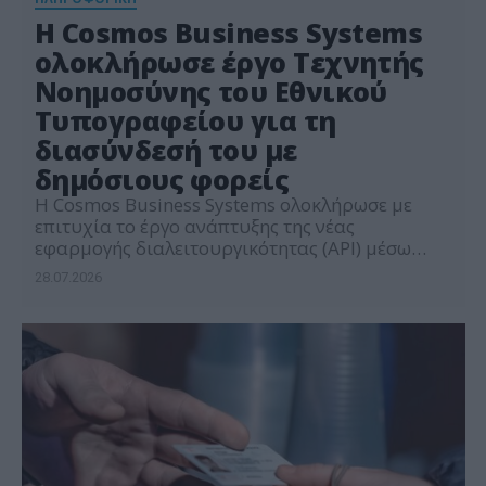
Η Cosmos Business Systems
ολοκλήρωσε έργο Τεχνητής
Νοημοσύνης του Εθνικού
Τυπογραφείου για τη
διασύνδεσή του με
δημόσιους φορείς
Η Cosmos Business Systems ολοκλήρωσε με
επιτυχία το έργο ανάπτυξης της νέας
εφαρμογής διαλειτουργικότητας (API) μέσω
Τεχνητής Νοημοσύνης (ΑΙ) για το Εθνικό
28.07.2026
Τυπογραφείο, ενισχύοντας την ασφαλή και
άμεση πρόσβαση σε Φύλλα Εφημερίδας της
Κυβερνήσεως (ΦΕΚ) και στοιχεία της ελληνικής
νομοθεσίας από πληροφοριακά συστήματα του
Δημοσίου. Το έργο αποτελεί φυσική συνέχεια
της επιτυχημένης υλοποίησης από την […]