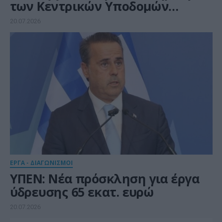
των Κεντρικών Υποδομών
Πληροφορικής του Δήμου
20.07.2026
Θεσσαλονίκης
ΕΡΓΑ - ΔΙΑΓΩΝΙΣΜΟΙ
ΥΠΕΝ: Νέα πρόσκληση για έργα
ύδρευσης 65 εκατ. ευρώ
20.07.2026