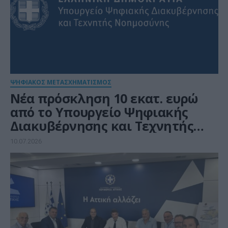
ΨΗΦΙΑΚΟΣ ΜΕΤΑΣΧΗΜΑΤΙΣΜΟΣ
Νέα πρόσκληση 10 εκατ. ευρώ
από το Υπουργείο Ψηφιακής
Διακυβέρνησης και Τεχνητής
Νοημοσύνης για έργα ψηφιακού
10.07.2026
μετασχηματισμού σε 35 Δήμους