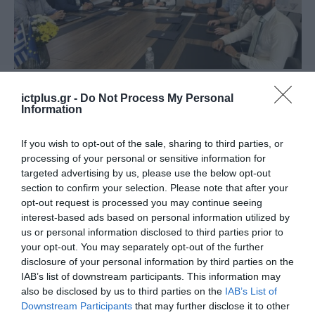
ΥΠΟΔΟΜΕΣ
Νέο αντιπλημμυρικό έργο στον
ictplus.gr -
Do Not Process My Personal
Information
Δήμο Βάρης–Βούλας –
Βουλιαγμένης, με
If you wish to opt-out of the sale, sharing to third parties, or
προϋπολογισμό 2,58 εκατ. ευρώ
processing of your personal or sensitive information for
09.07.2026
targeted advertising by us, please use the below opt-out
section to confirm your selection. Please note that after your
opt-out request is processed you may continue seeing
interest-based ads based on personal information utilized by
us or personal information disclosed to third parties prior to
your opt-out. You may separately opt-out of the further
disclosure of your personal information by third parties on the
IAB’s list of downstream participants. This information may
also be disclosed by us to third parties on the
IAB’s List of
Downstream Participants
that may further disclose it to other