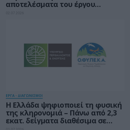
αποτελέσματα του έργου
“Helping Homes” για πιο
02.07.2026
ανθεκτικές κατοικίες απέναντι
στην κλιματική κρίση
ΕΡΓΑ - ΔΙΑΓΩΝΙΣΜΟΙ
Η Ελλάδα ψηφιοποιεί τη φυσική
της κληρονομιά – Πάνω από 2,3
εκατ. δείγματα διαθέσιμα σε
όλους
01.07.2026