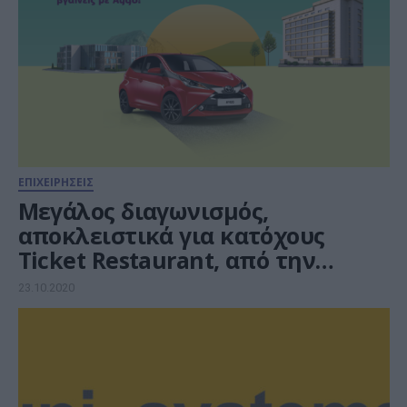
ΕΠΙΧΕΙΡΗΣΕΙΣ
Μεγάλος διαγωνισμός,
αποκλειστικά για κατόχους
Ticket Restaurant, από την
Edenred και τα My market!
23.10.2020