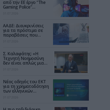
από την ΕΕ έργο “The
Gaming Police”
ενισχύει την ασφάλεια
31.07.2026
των παιδιών στο
διαδίκτυο
ΑΑΔΕ: Διευκρινίσεις
για τα πρόστιμα σε
παραβάσεις που
αφορούν τους ΦΗΜ
31.07.2026
Σ. Καλαφάτης: «Η
Τεχνητή Νοημοσύνη
δεν είναι απλώς μια
νέα τεχνολογία, είναι
31.07.2026
μια νέα βιομηχανική
επανάσταση»
Νέος οδηγός του ΕΚΤ
για τη χρηματοδότηση
των ελληνικών
επιχειρήσεων στον
31.07.2026
χώρο της άμυνας
Η πιο ταξιδιάρικη