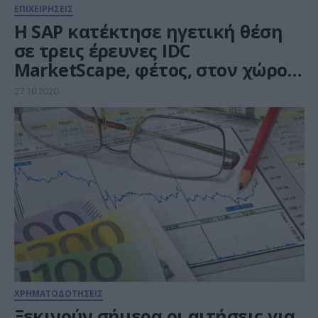
ΕΠΙΧΕΙΡΗΣΕΙΣ
Η SAP κατέκτησε ηγετική θέση
σε τρεις έρευνες IDC
MarketScape, φέτος, στον χώρο
του ERP
27.10.2020
ΧΡΗΜΑΤΟΔΟΤΗΣΕΙΣ
Ξεκινούν σήμερα οι αιτήσεις για