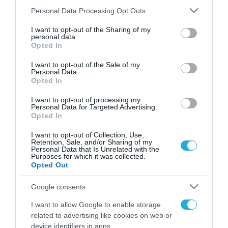
Epsilon Net και Space Hellas
Please note that this website/app uses one or more Google
Personal Data Processing Opt Outs
“φαβορί” για την απόκτηση της
services and may gather and store information including but
not limited to your visit or usage behaviour. You may click to
I want to opt-out of the Sharing of my
Singular Logic
personal data.
grant or deny consent to Google and its third-party tags to
Opted In
use your data for below specified purposes in below Google
22.10.2020
consent section.
I want to opt-out of the Sale of my
Personal Data.
Opted In
I want to opt-out of processing my
Personal Data for Targeted Advertising.
Opted In
I want to opt-out of Collection, Use,
Retention, Sale, and/or Sharing of my
Personal Data that Is Unrelated with the
Purposes for which it was collected.
Opted Out
Google consents
ΧΡΗΜΑΤΟΔΟΤΗΣΕΙΣ
I want to allow Google to enable storage
Business Innovation Greece: 13
related to advertising like cookies on web or
εκατ. ευρώ για τη στήριξη των
device identifiers in apps.