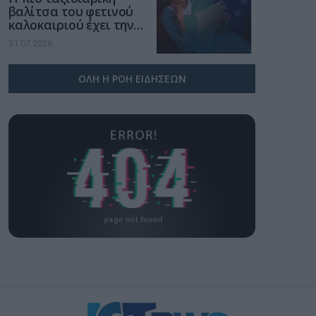
βαλίτσα του φετινού
καλοκαιριού έχει την
υπογραφή της Xiaomi
31.07.2026
ΟΛΗ Η ΡΟΗ ΕΙΔΗΣΕΩΝ