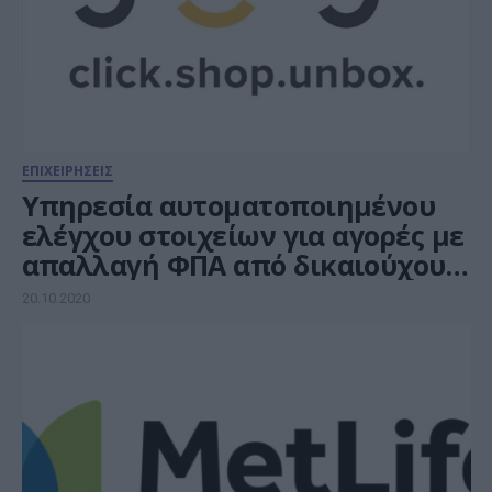
ΕΠΙΧΕΙΡΗΣΕΙΣ
Yπηρεσία αυτοματοποιημένου
ελέγχου στοιχείων για αγορές με
απαλλαγή ΦΠΑ από δικαιούχους
επαγγελματίες από το You.gr
20.10.2020