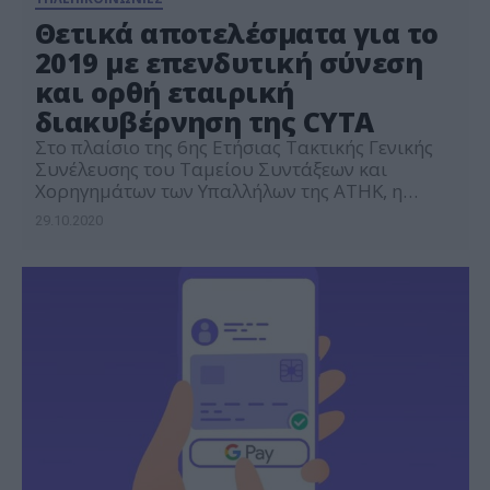
Θετικά αποτελέσματα για το
2019 με επενδυτική σύνεση
και ορθή εταιρική
διακυβέρνηση της CYTA
Στο πλαίσιο της 6ης Ετήσιας Τακτικής Γενικής
Συνέλευσης του Ταμείου Συντάξεων και
Χορηγημάτων των Υπαλλήλων της ΑΤΗΚ, η
Πρόεδρος του Οργανισμού κα Ρένα Ρουβιθά
29.10.2020
Πάνου, που είναι επίσης Πρόεδρος της
Διαχειριστικής Επιτροπής του Ταμείου, προέβη
σε απολογισμό των πεπραγμένων του Ταμείου.
Κατά τη Γενική Συνέλευση απηύθυναν
σύντομους χαιρετισμούς ο Εκπρόσωπος του
Εφόρου Ταμείων Επαγγελματικών
Συνταξιοδοτικών […]