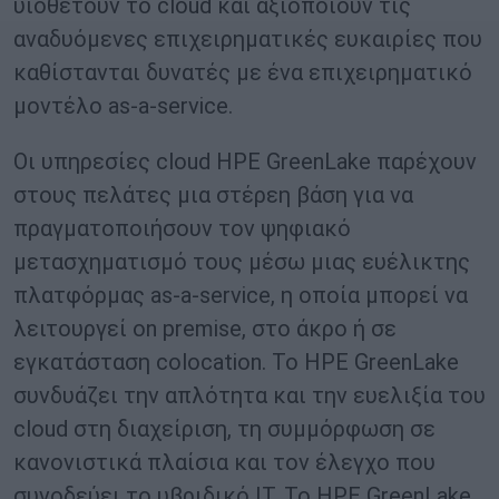
υιοθετούν το cloud και αξιοποιούν τις
αναδυόμενες επιχειρηματικές ευκαιρίες που
καθίστανται δυνατές με ένα επιχειρηματικό
μοντέλο as-a-service.
Οι υπηρεσίες cloud HPE GreenLake παρέχουν
στους πελάτες μια στέρεη βάση για να
πραγματοποιήσουν τον ψηφιακό
μετασχηματισμό τους μέσω μιας ευέλικτης
πλατφόρμας as-a-service, η οποία μπορεί να
λειτουργεί on premise, στο άκρο ή σε
εγκατάσταση colocation. Το HPE GreenLake
συνδυάζει την απλότητα και την ευελιξία του
cloud στη διαχείριση, τη συμμόρφωση σε
κανονιστικά πλαίσια και τον έλεγχο που
συνοδεύει το υβριδικό IT. Το HPE GreenLake