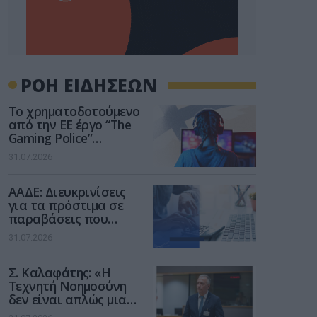
ΡΟΗ ΕΙΔΗΣΕΩΝ
Το χρηματοδοτούμενο
από την ΕΕ έργο “The
Gaming Police”
ενισχύει την ασφάλεια
31.07.2026
των παιδιών στο
διαδίκτυο
ΑΑΔΕ: Διευκρινίσεις
για τα πρόστιμα σε
παραβάσεις που
αφορούν τους ΦΗΜ
31.07.2026
Σ. Καλαφάτης: «Η
Τεχνητή Νοημοσύνη
δεν είναι απλώς μια
νέα τεχνολογία, είναι