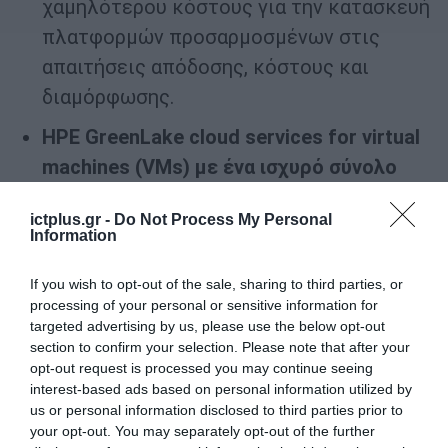
χαμηλότερου κόστους για την κατασκευή
πλατφορμών προσαρμοσμένων στις
απαιτήσεις απόδοσης, κόστους και
διαμόρφωσης.
HPE GreenLake cloud services for virtual
machines (VMs) με ένα ισχυρό σύνολο
επιλογών:
Οι πελάτες μπορούν να
ictplus.gr -
Do Not Process My Personal
ξεκινήσουν εύκολα και να επιλέξουν από
Information
διάφορες διαμορφώσεις, καθώς και
instances υπολογιστικών συστημάτων και
If you wish to opt-out of the sale, sharing to third parties, or
processing of your personal or sensitive information for
αποθήκευσης μεγέθους 100 VM και άνω,
targeted advertising by us, please use the below opt-out
σε τυποποιημένα μπλοκ με 4, 8, 12 και 16
section to confirm your selection. Please note that after your
opt-out request is processed you may continue seeing
υπολογιστικούς κόμβους. Νέα προσθήκη
interest-based ads based on personal information utilized by
στην υπηρεσία cloud VMs είναι η επιλογή
us or personal information disclosed to third parties prior to
your opt-out. You may separately opt-out of the further
να προσθέσετε υπηρεσίες backup.