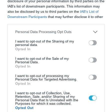
disclosure of your personal information by third parties on the
IAB’s list of downstream participants. This information may
HPE GreenLake cloud services for
also be disclosed by us to third parties on the
IAB’s List of
containers:
Χρησιμοποιώντας τα ίδια
Downstream Participants
that may further disclose it to other
επεκτάσιμα bare metal και virtual machine
third parties.
δομικά στοιχεία, η υπηρεσία cloud HPE
Please note that this website/app uses one or more Google
Personal Data Processing Opt Outs
services and may gather and store information including but
GreenLake for containers προσφέρει
not limited to your visit or usage behaviour. You may click to
I want to opt-out of the Sharing of my
λύσεις για την πλατφόρμα HPE Ezmeral
personal data.
grant or deny consent to Google and its third-party tags to
Opted In
Container βασισμένες σε μικρά, μεσαία,
use your data for below specified purposes in below Google
consent section.
I want to opt-out of the Sale of my
μεγάλα και εξαιρετικά μεγάλα μεγέθη
Personal Data.
Opted In
χωρητικότητας.
I want to opt-out of processing my
Καινοτομίες και νέα εργαλεία για το κανάλι
Personal Data for Targeted Advertising.
Opted In
συνεργατών
I want to opt-out of Collection, Use,
Η HPE έχει προχωρήσει σε σημαντικές
Retention, Sale, and/or Sharing of my
Personal Data that Is Unrelated with the
ενημερώσεις στο HPE GreenLake Central για
Purposes for which it was collected.
Opted Out
να διευκολύνει τους συνεργάτες της να