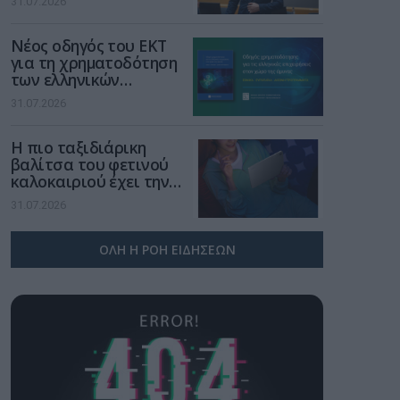
31.07.2026
μια νέα βιομηχανική
επανάσταση»
Νέος οδηγός του ΕΚΤ
για τη χρηματοδότηση
των ελληνικών
επιχειρήσεων στον
31.07.2026
χώρο της άμυνας
Η πιο ταξιδιάρικη
βαλίτσα του φετινού
καλοκαιριού έχει την
υπογραφή της Xiaomi
31.07.2026
ΟΛΗ Η ΡΟΗ ΕΙΔΗΣΕΩΝ