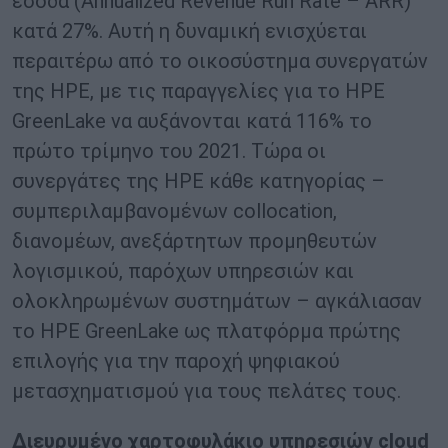
έσοδα (Annualized Revenue Run Rate – ARR)
κατά 27%. Αυτή η δυναμική ενισχύεται
περαιτέρω από το οικοσύστημα συνεργατών
της HPE, με τις παραγγελίες για το HPE
GreenLake να αυξάνονται κατά 116% το
πρώτο τρίμηνο του 2021. Τώρα οι
συνεργάτες της HPE κάθε κατηγορίας –
συμπεριλαμβανομένων collocation,
διανομέων, ανεξάρτητων προμηθευτών
λογισμικού, παρόχων υπηρεσιών και
ολοκληρωμένων συστημάτων – αγκάλιασαν
το HPE GreenLake ως πλατφόρμα πρώτης
επιλογής για την παροχή ψηφιακού
μετασχηματισμού για τους πελάτες τους.
Διευρυμένο χαρτοφυλάκιο υπηρεσιών cloud