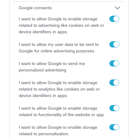
δώσουν ώθηση στην ανάπτυξή τους και να
Google consents
επεκτείνουν την εξειδίκευσή τους για την
I want to allow Google to enable storage
παροχή λύσεων as-a-service στους πελάτες
related to advertising like cookies on web or
device identifiers in apps.
τους. Οι βελτιώσεις στο HPE GreenLake
Central βοηθούν τους συνεργάτες στην
I want to allow my user data to be sent to
Google for online advertising purposes.
πώληση, τη χρέωση και τον σχεδιασμό
χωρητικότητας. Μαζί, αυτές οι ενημερώσεις
I want to allow Google to send me
personalized advertising.
επιτρέπουν στην HPE και τους συνεργάτες
της να προσφέρουν μια απρόσκοπτη και
I want to allow Google to enable storage
απλοποιημένη εμπειρία στους πελάτες τους.
related to analytics like cookies on web or
device identifiers in apps.
Επιπλέον, χάρη στις νέες ενημερώσεις του
I want to allow Google to enable storage
GreenLake for Aruba στο πλαίσιο του
related to functionality of the website or app.
Προγράμματος HPE Partner Ready for
I want to allow Google to enable storage
Networking, η Aruba συνδέεται ακόμη
related to personalization.