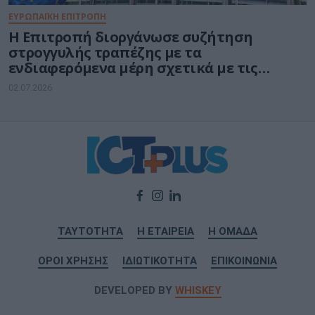
ΕΥΡΩΠΑΪΚΗ ΕΠΙΤΡΟΠΗ
Η Επιτροπή διοργάνωσε συζήτηση
στρογγυλής τραπέζης με τα
ενδιαφερόμενα μέρη σχετικά με τις
υπηρεσίες υπολογιστικού νέφους στο
02.07.2026
πλαίσιο της πράξης για τις ψηφιακές
αγορές
ΤΑΥΤΟΤΗΤΑ
Η ΕΤΑΙΡΕΙΑ
Η ΟΜΑΔΑ
ΟΡΟΙ ΧΡΗΣΗΣ
ΙΔΙΩΤΙΚΟΤΗΤΑ
ΕΠΙΚΟΙΝΩΝΙΑ
DEVELOPED BY
WHISKEY